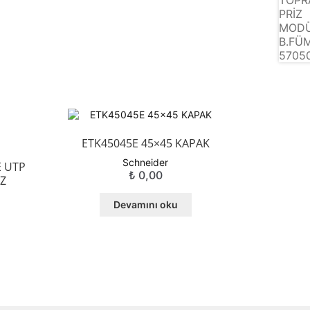
ETK45045E 45×45 KAPAK
Schneider
E UTP
₺
0,00
İZ
Devamını oku