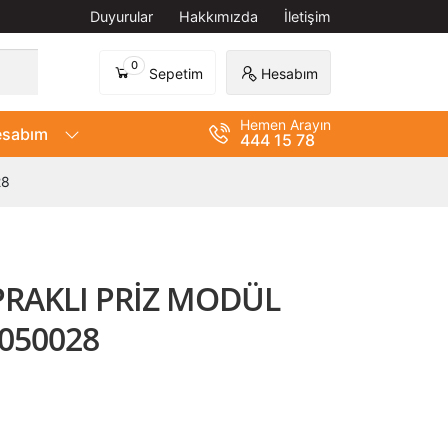
Duyurular
Hakkımızda
İletişim
0
Sepetim
Hesabım
Hemen Arayın
sabım
444 15 78
28
RAKLI PRİZ MODÜL
050028