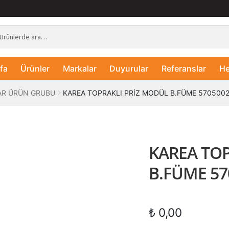
fa
Ürünler
Markalar
Duyurular
Referanslar
He
AR ÜRÜN GRUBU
KAREA TOPRAKLI PRİZ MODÜL B.FÜME 570500
KAREA TOP
B.FÜME 57
₺
0,00