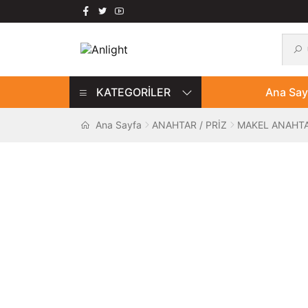
Ara:
Ara
Dolaşıma
İçeriğe
geç
geç
KATEGORİLER
Ana Say
Ana Sayfa
ANAHTAR / PRİZ
MAKEL ANAHT