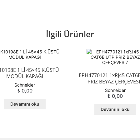
İlgili Ürünler
10198E 1 Lİ 45×45 K.ÜSTÜ
EPH4770121 1xRJ45 CAT6
MODÜL KAPAĞI
PRİZ BEYAZ ÇERÇEVES
Schneider
₺
0,00
Schneider
₺
0,00
Devamını oku
Devamını oku