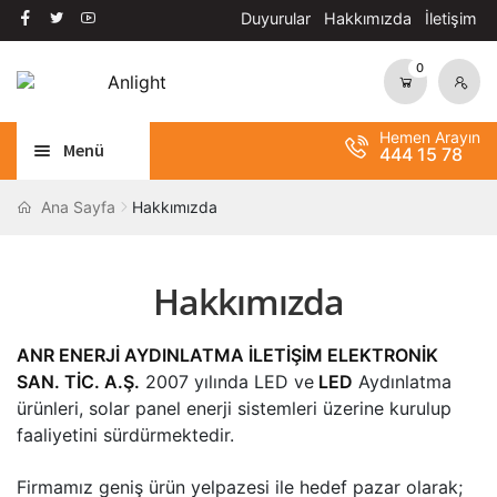
Duyurular
Hakkımızda
İletişim
0
Dolaşıma
İçeriğe
geç
geç
Hemen Arayın
Menü
444 15 78
Alt
AYDINLATMA
Ana Sayfa
Hakkımızda
menüy
Alt
genişle
OTOMASYON
menüy
Hakkımızda
Alt
genişle
ANAHTAR / PRİZ
menüy
ANR ENERJİ AYDINLATMA İLETİŞİM ELEKTRONİK
Alt
genişle
SOLAR SİSTEM
SAN. TİC. A.Ş.
2007 yılında LED ve
LED
Aydınlatma
menüy
ürünleri, solar panel enerji sistemleri üzerine kurulup
genişle
BANT / YAPIŞTIRICILAR
faaliyetini sürdürmektedir.
Alt
ŞALT MALZEMELERİ
Firmamız geniş ürün yelpazesi ile hedef pazar olarak;
menüy