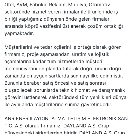
Otel, AVM, Fabrika, Reklam, Mobilya, Otomotiv
Alt
genişle
KABLO
sektöründe hizmet veren firmalar ile ürünlerinde iş
menüy
birliği yaptığımız dünyanın önde gelen firmaları
Alt
genişle
SARF MALZEME
arasında köprü vazifesini üstlenerek çözüm ortaklığı
menüy
yapmaktadır.
Alt
genişle
PANOLAR
menüy
Müşterilerini ve tedarikçilerini iş ortağı olarak gören
genişle
ASPİRATÖRLER
firmamız, proje aşamasından, üretim ve lojistik
aşamalarına kadar tüm hizmetlerde müşteri
memnuniyetini ön planda tutarak doğru ürünü doğru
zamanda en uygun şartlarda sunmayı ilke edinmiştir.
Bununla beraber satış öncesi ve satış sonrası
oluşabilecek sorunlarda teknik hizmet ve danışmanlık
görevini üstlenerek sektöründeki tüm yenilikleri dünya
ile aynı anda müşterilerine sunma gayretindedir.
ANR ENERJİ AYDINLATMA İLETİŞİM ELEKTRONİK SAN.
TİC. A.Ş. olarak firmamız DAYLAND A.Ş. Grup
bünyesindeki şirketlerden biridir. DAYLAND A.Ş. Grup