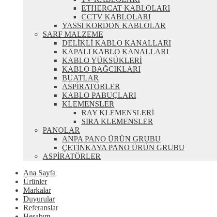
ETHERCAT KABLOLARI
CCTV KABLOLARI
YASSI KORDON KABLOLAR
SARF MALZEME
DELİKLİ KABLO KANALLARI
KAPALI KABLO KANALLARI
KABLO YÜKSÜKLERİ
KABLO BAĞCIKLARI
BUATLAR
ASPİRATÖRLER
KABLO PABUÇLARI
KLEMENSLER
RAY KLEMENSLERİ
SIRA KLEMENSLER
PANOLAR
ANPA PANO ÜRÜN GRUBU
ÇETİNKAYA PANO ÜRÜN GRUBU
ASPİRATÖRLER
Ana Sayfa
Ürünler
Markalar
Duyurular
Referanslar
Hesabım