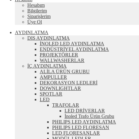
Hesabım
Bilgilerim
Siparişlerim
Üye Ol
AYDINLATMA
DIŞ AYDINLATMA
İNOLED LED AYDINLATMA
ENDÜSTRİYEL AYDINLATMA
PROJEKTÖRLER
WALLWASHERLAR
İÇ AYDINLATMA
ALİLA ÜRÜN GRUBU
AMPULLER
DEKORASYON LEDLERİ
DOWNLIGHTLAR
SPOTLAR
LED
TRAFOLAR
LED DRİVERLAR
İnoled Trafo Ürün Grubu
PHILIPS LED AYDINLATMA
PHILIPS LED FLORESAN
LED FLORESANLAR
MODÜL LEDLER