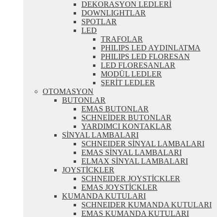
DEKORASYON LEDLERİ
DOWNLIGHTLAR
SPOTLAR
LED
TRAFOLAR
PHILIPS LED AYDINLATMA
PHILIPS LED FLORESAN
LED FLORESANLAR
MODÜL LEDLER
ŞERİT LEDLER
OTOMASYON
BUTONLAR
EMAS BUTONLAR
SCHNEİDER BUTONLAR
YARDIMCI KONTAKLAR
SİNYAL LAMBALARI
SCHNEIDER SİNYAL LAMBALARI
EMAS SİNYAL LAMBALARI
ELMAX SİNYAL LAMBALARI
JOYSTİCKLER
SCHNEIDER JOYSTİCKLER
EMAS JOYSTİCKLER
KUMANDA KUTULARI
SCHNEIDER KUMANDA KUTULARI
EMAS KUMANDA KUTULARI