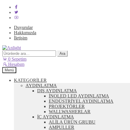
Duyurular
Hakkımızda
İletişim
Dolaşıma
İçeriğe
geç
geç
Ara:
Ara
0
Sepetim
Hesabım
Menü
KATEGORİLER
AYDINLATMA
DIŞ AYDINLATMA
İNOLED LED AYDINLATMA
ENDÜSTRİYEL AYDINLATMA
PROJEKTÖRLER
WALLWASHERLAR
İÇ AYDINLATMA
ALİLA ÜRÜN GRUBU
AMPULLER