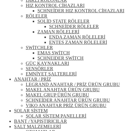
IŞIKLI KOLONLAR
HIZ KONTROL CİHAZLARI
SCHNEİDER HIZ KONTROL CİHAZLARI
RÖLELER
SOLİD STATE RÖLELER
SCHNEİDER RÖLELER
ZAMAN RÖLELERİ
ENDA ZAMAN RÖLELERİ
ENTES ZAMAN RÖLELERİ
SWİTCHLER
EMAS SWİTCH
SCHNEIDER SWİTCH
GÜÇ KAYNAKLARI
SENSÖRLER
EMNİYET ŞALTERLERİ
ANAHTAR / PRİZ
LEGRAND ANAHTAR / PRİZ ÜRÜN GRUBU
MAKEL ANAHTAR ÜRÜN GRUBU
MAKEL GRUP ÜRÜN GRUBU
SCHNEİDER ANAHTAR ÜRÜN GRUBU
VIKO ANAHTAR PRİZ ÜRÜN GRUBU
SOLAR SİSTEM
SOLAR SİSTEM PANELLERİ
BANT / YAPIŞTIRICILAR
ŞALT MALZEMELERİ