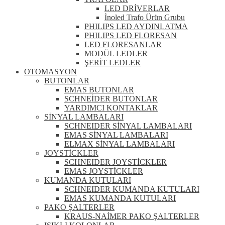
LED DRİVERLAR
İnoled Trafo Ürün Grubu
PHILIPS LED AYDINLATMA
PHILIPS LED FLORESAN
LED FLORESANLAR
MODÜL LEDLER
ŞERİT LEDLER
OTOMASYON
BUTONLAR
EMAS BUTONLAR
SCHNEİDER BUTONLAR
YARDIMCI KONTAKLAR
SİNYAL LAMBALARI
SCHNEIDER SİNYAL LAMBALARI
EMAS SİNYAL LAMBALARI
ELMAX SİNYAL LAMBALARI
JOYSTİCKLER
SCHNEIDER JOYSTİCKLER
EMAS JOYSTİCKLER
KUMANDA KUTULARI
SCHNEIDER KUMANDA KUTULARI
EMAS KUMANDA KUTULARI
PAKO ŞALTERLER
KRAUS-NAİMER PAKO ŞALTERLER