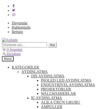
Duyurular
Hakkımızda
İletişim
Dolaşıma
İçeriğe
geç
geç
Ara:
Ara
0
Sepetim
Hesabım
Menü
KATEGORİLER
AYDINLATMA
DIŞ AYDINLATMA
İNOLED LED AYDINLATMA
ENDÜSTRİYEL AYDINLATMA
PROJEKTÖRLER
WALLWASHERLAR
İÇ AYDINLATMA
ALİLA ÜRÜN GRUBU
AMPULLER