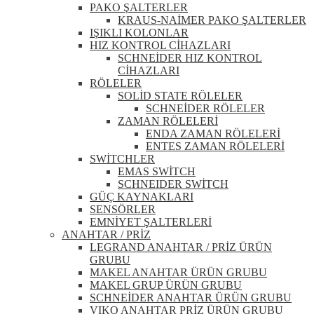
PAKO ŞALTERLER
KRAUS-NAİMER PAKO ŞALTERLER
IŞIKLI KOLONLAR
HIZ KONTROL CİHAZLARI
SCHNEİDER HIZ KONTROL
CİHAZLARI
RÖLELER
SOLİD STATE RÖLELER
SCHNEİDER RÖLELER
ZAMAN RÖLELERİ
ENDA ZAMAN RÖLELERİ
ENTES ZAMAN RÖLELERİ
SWİTCHLER
EMAS SWİTCH
SCHNEIDER SWİTCH
GÜÇ KAYNAKLARI
SENSÖRLER
EMNİYET ŞALTERLERİ
ANAHTAR / PRİZ
LEGRAND ANAHTAR / PRİZ ÜRÜN
GRUBU
MAKEL ANAHTAR ÜRÜN GRUBU
MAKEL GRUP ÜRÜN GRUBU
SCHNEİDER ANAHTAR ÜRÜN GRUBU
VIKO ANAHTAR PRİZ ÜRÜN GRUBU