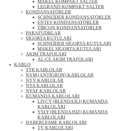
MAKEL KOMPAKT ŞALTER
LEGRAND KOMPAKT ŞALTER
KONDANSATÖRLER
SCHNEİDER KONDANSATÖRLER
ENTES KONDANSATÖRLER
TİBCON KONDANSATÖRLER
PARAFUDRLAR
SİGORTA KUTULARI
SCHNEİDER SİGORTA KUTULARI
MAKEL SİGORTA KUTULARI
AKIM TRAFOLARI
AL-CE AKIM TRAFOLARI
KABLO
TTR KABLOLAR
NYM (ANTİGRON) KABLOLAR
NYY KABLOLAR
NYA KABLOLAR
NYAF KABLOLAR
KUMANDA KABLOLARI
LIYCY (BLENDAJLI) KUMANDA
KABLOLARI
YSLY (BLENDAJSIZ) KUMANDA
KABLOLARI
HABERLEŞME KABLOLARI
TV KABLOLARI