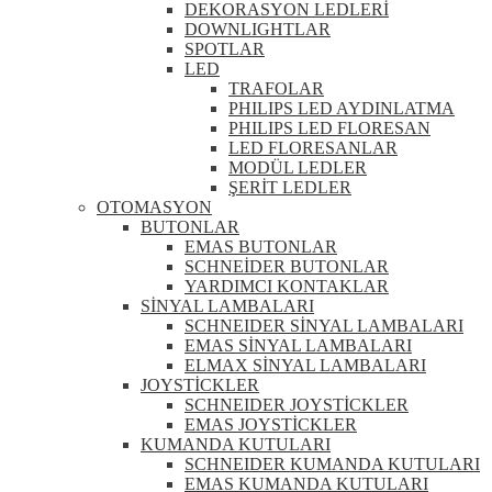
DEKORASYON LEDLERİ
DOWNLIGHTLAR
SPOTLAR
LED
TRAFOLAR
PHILIPS LED AYDINLATMA
PHILIPS LED FLORESAN
LED FLORESANLAR
MODÜL LEDLER
ŞERİT LEDLER
OTOMASYON
BUTONLAR
EMAS BUTONLAR
SCHNEİDER BUTONLAR
YARDIMCI KONTAKLAR
SİNYAL LAMBALARI
SCHNEIDER SİNYAL LAMBALARI
EMAS SİNYAL LAMBALARI
ELMAX SİNYAL LAMBALARI
JOYSTİCKLER
SCHNEIDER JOYSTİCKLER
EMAS JOYSTİCKLER
KUMANDA KUTULARI
SCHNEIDER KUMANDA KUTULARI
EMAS KUMANDA KUTULARI