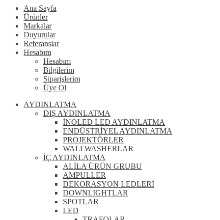
Ana Sayfa
Ürünler
Markalar
Duyurular
Referanslar
Hesabım
Hesabım
Bilgilerim
Siparişlerim
Üye Ol
AYDINLATMA
DIŞ AYDINLATMA
İNOLED LED AYDINLATMA
ENDÜSTRİYEL AYDINLATMA
PROJEKTÖRLER
WALLWASHERLAR
İÇ AYDINLATMA
ALİLA ÜRÜN GRUBU
AMPULLER
DEKORASYON LEDLERİ
DOWNLIGHTLAR
SPOTLAR
LED
TRAFOLAR