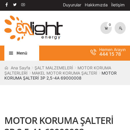
Duyurular
Hakkımızda
İletişim
0
Dolaşıma
İçeriğe
geç
geç
Hemen Arayın
Menü
444 15 78
Alt
AYDINLATMA
Ana Sayfa
ŞALT MALZEMELERİ
MOTOR KORUMA
ŞALTERLERİ
MAKEL MOTOR KORUMA ŞALTERİ
MOTOR
menüy
KORUMA ŞALTERİ 3P 2,5-4A 69000008
Alt
genişle
OTOMASYON
menüy
Alt
genişle
ANAHTAR / PRİZ
menüy
Alt
genişle
SOLAR SİSTEM
menüy
MOTOR KORUMA ŞALTERİ
genişle
BANT / YAPIŞTIRICILAR