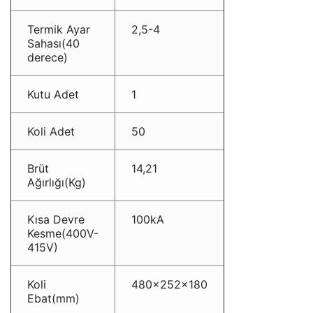
Termik Ayar
2,5-4
Sahası(40
derece)
Kutu Adet
1
Koli Adet
50
Brüt
14,21
Ağırlığı(Kg)
Kısa Devre
100kA
Kesme(400V-
415V)
Koli
480×252×180
Ebat(mm)