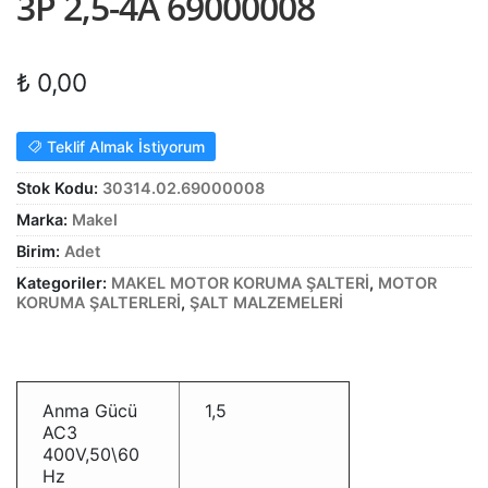
3P 2,5-4A 69000008
Alt
ŞALT MALZEMELERİ
menüy
Alt
genişle
₺
0,00
KABLO
menüy
Alt
genişle
SARF MALZEME
Teklif Almak İstiyorum
menüy
Alt
genişle
PANOLAR
Stok Kodu:
30314.02.69000008
menüy
Marka:
Makel
genişle
ASPİRATÖRLER
Birim:
Adet
Kategoriler:
MAKEL MOTOR KORUMA ŞALTERİ
,
MOTOR
KORUMA ŞALTERLERİ
,
ŞALT MALZEMELERİ
Anma Gücü
1,5
AC3
400V,50\60
Hz