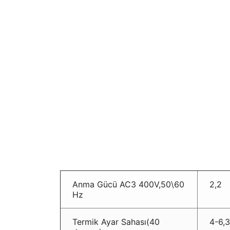
Anma Gücü AC3 400V,50\60
2,2
Hz
Termik Ayar Sahası(40
4-6,3