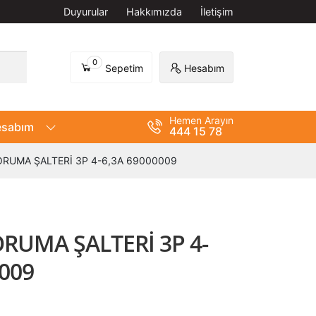
Duyurular
Hakkımızda
İletişim
0
Sepetim
Hesabım
Hemen Arayın
sabım
444 15 78
RUMA ŞALTERİ 3P 4-6,3A 69000009
UMA ŞALTERİ 3P 4-
0009