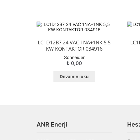
LC1D12B7 24 VAC 1NA+1NK 5,5
LC1
KW KONTAKTÖR 034916
Schneider
₺
0,00
Devamını oku
ANR Enerji
Hes