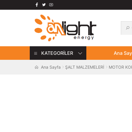
Ara:
Ara
Dolaşıma
İçeriğe
geç
geç
KATEGORİLER
Ana Say
Ana Sayfa
ŞALT MALZEMELERİ
MOTOR KOR