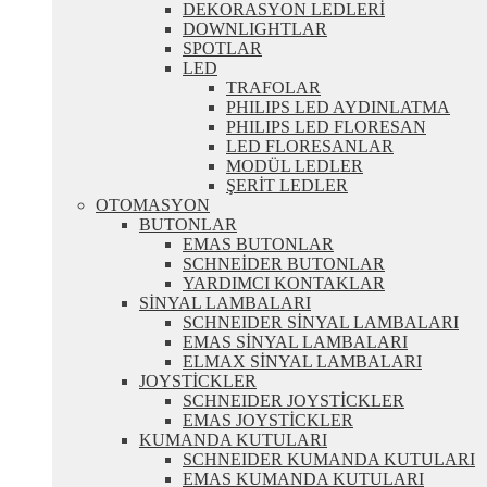
DEKORASYON LEDLERİ
DOWNLIGHTLAR
SPOTLAR
LED
TRAFOLAR
PHILIPS LED AYDINLATMA
PHILIPS LED FLORESAN
LED FLORESANLAR
MODÜL LEDLER
ŞERİT LEDLER
OTOMASYON
BUTONLAR
EMAS BUTONLAR
SCHNEİDER BUTONLAR
YARDIMCI KONTAKLAR
SİNYAL LAMBALARI
SCHNEIDER SİNYAL LAMBALARI
EMAS SİNYAL LAMBALARI
ELMAX SİNYAL LAMBALARI
JOYSTİCKLER
SCHNEIDER JOYSTİCKLER
EMAS JOYSTİCKLER
KUMANDA KUTULARI
SCHNEIDER KUMANDA KUTULARI
EMAS KUMANDA KUTULARI