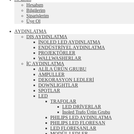
Hesabım
Bilgilerim
Siparişlerim
Üye Ol
AYDINLATMA
DIŞ AYDINLATMA
İNOLED LED AYDINLATMA
ENDÜSTRİYEL AYDINLATMA
PROJEKTÖRLER
WALLWASHERLAR
İÇ AYDINLATMA
ALİLA ÜRÜN GRUBU
AMPULLER
DEKORASYON LEDLERİ
DOWNLIGHTLAR
SPOTLAR
LED
TRAFOLAR
LED DRİVERLAR
İnoled Trafo Ürün Grubu
PHILIPS LED AYDINLATMA
PHILIPS LED FLORESAN
LED FLORESANLAR
MODÜL LEDLER