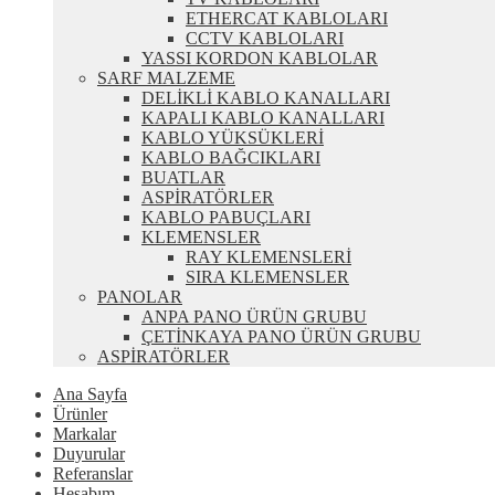
ETHERCAT KABLOLARI
CCTV KABLOLARI
YASSI KORDON KABLOLAR
SARF MALZEME
DELİKLİ KABLO KANALLARI
KAPALI KABLO KANALLARI
KABLO YÜKSÜKLERİ
KABLO BAĞCIKLARI
BUATLAR
ASPİRATÖRLER
KABLO PABUÇLARI
KLEMENSLER
RAY KLEMENSLERİ
SIRA KLEMENSLER
PANOLAR
ANPA PANO ÜRÜN GRUBU
ÇETİNKAYA PANO ÜRÜN GRUBU
ASPİRATÖRLER
Ana Sayfa
Ürünler
Markalar
Duyurular
Referanslar
Hesabım