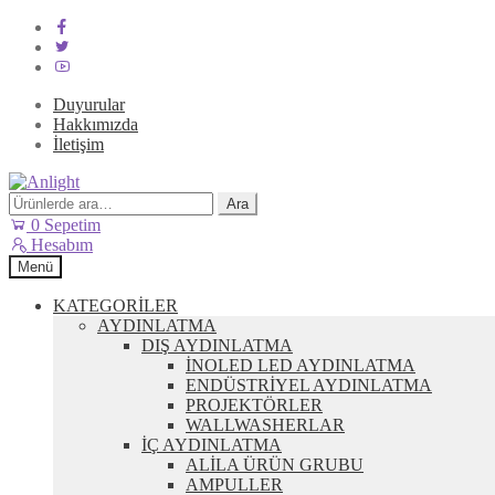
Duyurular
Hakkımızda
İletişim
Dolaşıma
İçeriğe
geç
geç
Ara:
Ara
0
Sepetim
Hesabım
Menü
KATEGORİLER
AYDINLATMA
DIŞ AYDINLATMA
İNOLED LED AYDINLATMA
ENDÜSTRİYEL AYDINLATMA
PROJEKTÖRLER
WALLWASHERLAR
İÇ AYDINLATMA
ALİLA ÜRÜN GRUBU
AMPULLER