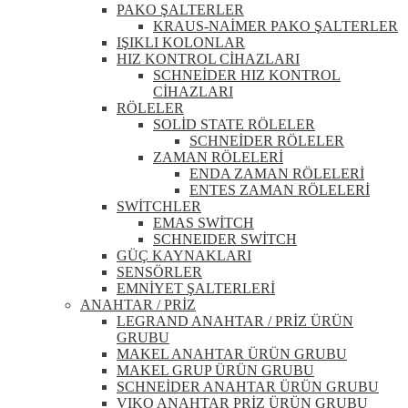
PAKO ŞALTERLER
KRAUS-NAİMER PAKO ŞALTERLER
IŞIKLI KOLONLAR
HIZ KONTROL CİHAZLARI
SCHNEİDER HIZ KONTROL
CİHAZLARI
RÖLELER
SOLİD STATE RÖLELER
SCHNEİDER RÖLELER
ZAMAN RÖLELERİ
ENDA ZAMAN RÖLELERİ
ENTES ZAMAN RÖLELERİ
SWİTCHLER
EMAS SWİTCH
SCHNEIDER SWİTCH
GÜÇ KAYNAKLARI
SENSÖRLER
EMNİYET ŞALTERLERİ
ANAHTAR / PRİZ
LEGRAND ANAHTAR / PRİZ ÜRÜN
GRUBU
MAKEL ANAHTAR ÜRÜN GRUBU
MAKEL GRUP ÜRÜN GRUBU
SCHNEİDER ANAHTAR ÜRÜN GRUBU
VIKO ANAHTAR PRİZ ÜRÜN GRUBU