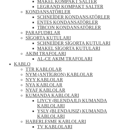
MAKEL KOMPAKT ŞALTER
LEGRAND KOMPAKT ŞALTER
KONDANSATÖRLER
SCHNEİDER KONDANSATÖRLER
ENTES KONDANSATÖRLER
TİBCON KONDANSATÖRLER
PARAFUDRLAR
SİGORTA KUTULARI
SCHNEİDER SİGORTA KUTULARI
MAKEL SİGORTA KUTULARI
AKIM TRAFOLARI
AL-CE AKIM TRAFOLARI
KABLO
TTR KABLOLAR
NYM (ANTİGRON) KABLOLAR
NYY KABLOLAR
NYA KABLOLAR
NYAF KABLOLAR
KUMANDA KABLOLARI
LIYCY (BLENDAJLI) KUMANDA
KABLOLARI
YSLY (BLENDAJSIZ) KUMANDA
KABLOLARI
HABERLEŞME KABLOLARI
TV KABLOLARI