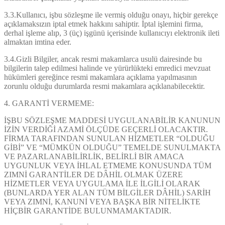
3.3.Kullanıcı, işbu sözleşme ile vermiş olduğu onayı, hiçbir gerekçe
açıklamaksızın iptal etmek hakkını sahiptir. İptal işlemini firma,
derhal işleme alıp, 3 (üç) işgünü içerisinde kullanıcıyı elektronik ileti
almaktan imtina eder.
3.4.Gizli Bilgiler, ancak resmi makamlarca usulü dairesinde bu
bilgilerin talep edilmesi halinde ve yürürlükteki emredici mevzuat
hükümleri gereğince resmi makamlara açıklama yapılmasının
zorunlu olduğu durumlarda resmi makamlara açıklanabilecektir.
4. GARANTİ VERMEME:
İŞBU SÖZLEŞME MADDESİ UYGULANABİLİR KANUNUN
İZİN VERDİĞİ AZAMİ ÖLÇÜDE GEÇERLİ OLACAKTIR.
FİRMA TARAFINDAN SUNULAN HİZMETLER “OLDUĞU
GİBİ” VE “MÜMKÜN OLDUĞU” TEMELDE SUNULMAKTA
VE PAZARLANABİLİRLİK, BELİRLİ BİR AMACA
UYGUNLUK VEYA İHLAL ETMEME KONUSUNDA TÜM
ZIMNİ GARANTİLER DE DÂHİL OLMAK ÜZERE
HİZMETLER VEYA UYGULAMA İLE İLGİLİ OLARAK
(BUNLARDA YER ALAN TÜM BİLGİLER DÂHİL) SARİH
VEYA ZIMNİ, KANUNİ VEYA BAŞKA BİR NİTELİKTE
HİÇBİR GARANTİDE BULUNMAMAKTADIR.