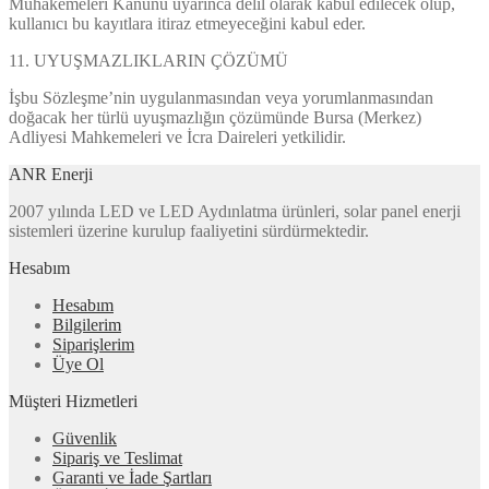
Muhakemeleri Kanunu uyarınca delil olarak kabul edilecek olup,
kullanıcı bu kayıtlara itiraz etmeyeceğini kabul eder.
11. UYUŞMAZLIKLARIN ÇÖZÜMÜ
İşbu Sözleşme’nin uygulanmasından veya yorumlanmasından
doğacak her türlü uyuşmazlığın çözümünde Bursa (Merkez)
Adliyesi Mahkemeleri ve İcra Daireleri yetkilidir.
ANR Enerji
2007 yılında LED ve LED Aydınlatma ürünleri, solar panel enerji
sistemleri üzerine kurulup faaliyetini sürdürmektedir.
Hesabım
Hesabım
Bilgilerim
Siparişlerim
Üye Ol
Müşteri Hizmetleri
Güvenlik
Sipariş ve Teslimat
Garanti ve İade Şartları