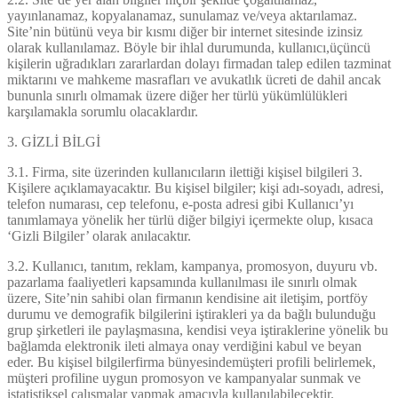
yayınlanamaz, kopyalanamaz, sunulamaz ve/veya aktarılamaz.
Site’nin bütünü veya bir kısmı diğer bir internet sitesinde izinsiz
olarak kullanılamaz. Böyle bir ihlal durumunda, kullanıcı,üçüncü
kişilerin uğradıkları zararlardan dolayı firmadan talep edilen tazminat
miktarını ve mahkeme masrafları ve avukatlık ücreti de dahil ancak
bununla sınırlı olmamak üzere diğer her türlü yükümlülükleri
karşılamakla sorumlu olacaklardır.
3. GİZLİ BİLGİ
3.1. Firma, site üzerinden kullanıcıların ilettiği kişisel bilgileri 3.
Kişilere açıklamayacaktır. Bu kişisel bilgiler; kişi adı-soyadı, adresi,
telefon numarası, cep telefonu, e-posta adresi gibi Kullanıcı’yı
tanımlamaya yönelik her türlü diğer bilgiyi içermekte olup, kısaca
‘Gizli Bilgiler’ olarak anılacaktır.
3.2. Kullanıcı, tanıtım, reklam, kampanya, promosyon, duyuru vb.
pazarlama faaliyetleri kapsamında kullanılması ile sınırlı olmak
üzere, Site’nin sahibi olan firmanın kendisine ait iletişim, portföy
durumu ve demografik bilgilerini iştirakleri ya da bağlı bulunduğu
grup şirketleri ile paylaşmasına, kendisi veya iştiraklerine yönelik bu
bağlamda elektronik ileti almaya onay verdiğini kabul ve beyan
eder. Bu kişisel bilgilerfirma bünyesindemüşteri profili belirlemek,
müşteri profiline uygun promosyon ve kampanyalar sunmak ve
istatistiksel çalışmalar yapmak amacıyla kullanılabilecektir.