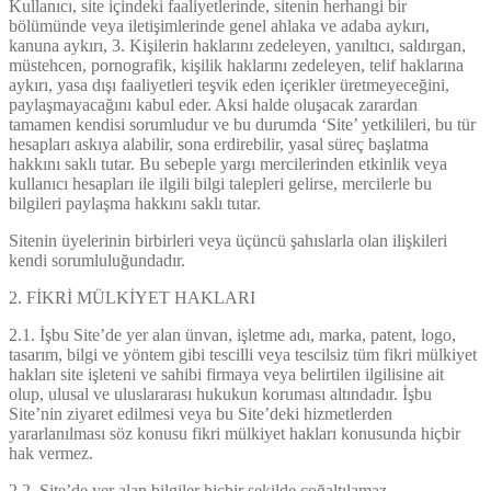
Kullanıcı, site içindeki faaliyetlerinde, sitenin herhangi bir
bölümünde veya iletişimlerinde genel ahlaka ve adaba aykırı,
kanuna aykırı, 3. Kişilerin haklarını zedeleyen, yanıltıcı, saldırgan,
müstehcen, pornografik, kişilik haklarını zedeleyen, telif haklarına
aykırı, yasa dışı faaliyetleri teşvik eden içerikler üretmeyeceğini,
paylaşmayacağını kabul eder. Aksi halde oluşacak zarardan
tamamen kendisi sorumludur ve bu durumda ‘Site’ yetkilileri, bu tür
hesapları askıya alabilir, sona erdirebilir, yasal süreç başlatma
hakkını saklı tutar. Bu sebeple yargı mercilerinden etkinlik veya
kullanıcı hesapları ile ilgili bilgi talepleri gelirse, mercilerle bu
bilgileri paylaşma hakkını saklı tutar.
Sitenin üyelerinin birbirleri veya üçüncü şahıslarla olan ilişkileri
kendi sorumluluğundadır.
2. FİKRİ MÜLKİYET HAKLARI
2.1. İşbu Site’de yer alan ünvan, işletme adı, marka, patent, logo,
tasarım, bilgi ve yöntem gibi tescilli veya tescilsiz tüm fikri mülkiyet
hakları site işleteni ve sahibi firmaya veya belirtilen ilgilisine ait
olup, ulusal ve uluslararası hukukun koruması altındadır. İşbu
Site’nin ziyaret edilmesi veya bu Site’deki hizmetlerden
yararlanılması söz konusu fikri mülkiyet hakları konusunda hiçbir
hak vermez.
2.2. Site’de yer alan bilgiler hiçbir şekilde çoğaltılamaz,