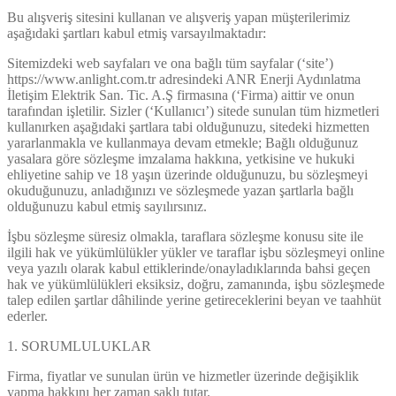
Bu alışveriş sitesini kullanan ve alışveriş yapan müşterilerimiz
aşağıdaki şartları kabul etmiş varsayılmaktadır:
Sitemizdeki web sayfaları ve ona bağlı tüm sayfalar (‘site’)
https://www.anlight.com.tr adresindeki ANR Enerji Aydınlatma
İletişim Elektrik San. Tic. A.Ş firmasına (‘Firma) aittir ve onun
tarafından işletilir. Sizler (‘Kullanıcı’) sitede sunulan tüm hizmetleri
kullanırken aşağıdaki şartlara tabi olduğunuzu, sitedeki hizmetten
yararlanmakla ve kullanmaya devam etmekle; Bağlı olduğunuz
yasalara göre sözleşme imzalama hakkına, yetkisine ve hukuki
ehliyetine sahip ve 18 yaşın üzerinde olduğunuzu, bu sözleşmeyi
okuduğunuzu, anladığınızı ve sözleşmede yazan şartlarla bağlı
olduğunuzu kabul etmiş sayılırsınız.
İşbu sözleşme süresiz olmakla, taraflara sözleşme konusu site ile
ilgili hak ve yükümlülükler yükler ve taraflar işbu sözleşmeyi online
veya yazılı olarak kabul ettiklerinde/onayladıklarında bahsi geçen
hak ve yükümlülükleri eksiksiz, doğru, zamanında, işbu sözleşmede
talep edilen şartlar dâhilinde yerine getireceklerini beyan ve taahhüt
ederler.
1. SORUMLULUKLAR
Firma, fiyatlar ve sunulan ürün ve hizmetler üzerinde değişiklik
yapma hakkını her zaman saklı tutar.