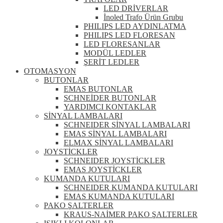
LED DRİVERLAR
İnoled Trafo Ürün Grubu
PHILIPS LED AYDINLATMA
PHILIPS LED FLORESAN
LED FLORESANLAR
MODÜL LEDLER
ŞERİT LEDLER
OTOMASYON
BUTONLAR
EMAS BUTONLAR
SCHNEİDER BUTONLAR
YARDIMCI KONTAKLAR
SİNYAL LAMBALARI
SCHNEIDER SİNYAL LAMBALARI
EMAS SİNYAL LAMBALARI
ELMAX SİNYAL LAMBALARI
JOYSTİCKLER
SCHNEIDER JOYSTİCKLER
EMAS JOYSTİCKLER
KUMANDA KUTULARI
SCHNEIDER KUMANDA KUTULARI
EMAS KUMANDA KUTULARI
PAKO ŞALTERLER
KRAUS-NAİMER PAKO ŞALTERLER