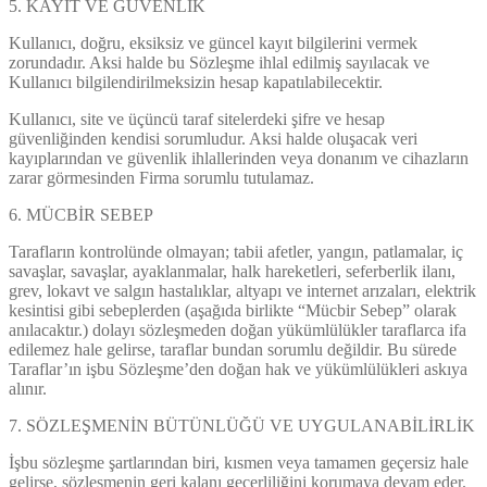
5. KAYIT VE GÜVENLİK
Kullanıcı, doğru, eksiksiz ve güncel kayıt bilgilerini vermek
zorundadır. Aksi halde bu Sözleşme ihlal edilmiş sayılacak ve
Kullanıcı bilgilendirilmeksizin hesap kapatılabilecektir.
Kullanıcı, site ve üçüncü taraf sitelerdeki şifre ve hesap
güvenliğinden kendisi sorumludur. Aksi halde oluşacak veri
kayıplarından ve güvenlik ihlallerinden veya donanım ve cihazların
zarar görmesinden Firma sorumlu tutulamaz.
6. MÜCBİR SEBEP
Tarafların kontrolünde olmayan; tabii afetler, yangın, patlamalar, iç
savaşlar, savaşlar, ayaklanmalar, halk hareketleri, seferberlik ilanı,
grev, lokavt ve salgın hastalıklar, altyapı ve internet arızaları, elektrik
kesintisi gibi sebeplerden (aşağıda birlikte “Mücbir Sebep” olarak
anılacaktır.) dolayı sözleşmeden doğan yükümlülükler taraflarca ifa
edilemez hale gelirse, taraflar bundan sorumlu değildir. Bu sürede
Taraflar’ın işbu Sözleşme’den doğan hak ve yükümlülükleri askıya
alınır.
7. SÖZLEŞMENİN BÜTÜNLÜĞÜ VE UYGULANABİLİRLİK
İşbu sözleşme şartlarından biri, kısmen veya tamamen geçersiz hale
gelirse, sözleşmenin geri kalanı geçerliliğini korumaya devam eder.