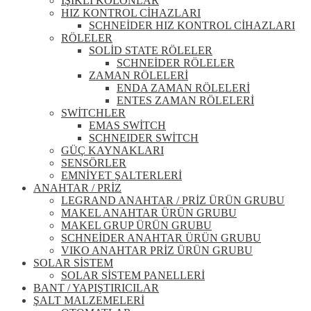
IŞIKLI KOLONLAR
HIZ KONTROL CİHAZLARI
SCHNEİDER HIZ KONTROL CİHAZLARI
RÖLELER
SOLİD STATE RÖLELER
SCHNEİDER RÖLELER
ZAMAN RÖLELERİ
ENDA ZAMAN RÖLELERİ
ENTES ZAMAN RÖLELERİ
SWİTCHLER
EMAS SWİTCH
SCHNEIDER SWİTCH
GÜÇ KAYNAKLARI
SENSÖRLER
EMNİYET ŞALTERLERİ
ANAHTAR / PRİZ
LEGRAND ANAHTAR / PRİZ ÜRÜN GRUBU
MAKEL ANAHTAR ÜRÜN GRUBU
MAKEL GRUP ÜRÜN GRUBU
SCHNEİDER ANAHTAR ÜRÜN GRUBU
VIKO ANAHTAR PRİZ ÜRÜN GRUBU
SOLAR SİSTEM
SOLAR SİSTEM PANELLERİ
BANT / YAPIŞTIRICILAR
ŞALT MALZEMELERİ