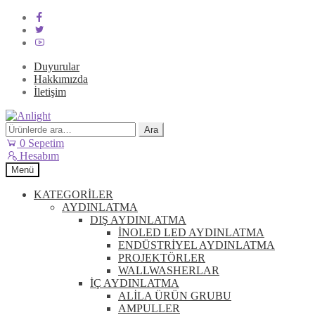
Duyurular
Hakkımızda
İletişim
Dolaşıma
İçeriğe
geç
geç
Ara:
Ara
0
Sepetim
Hesabım
Menü
KATEGORİLER
AYDINLATMA
DIŞ AYDINLATMA
İNOLED LED AYDINLATMA
ENDÜSTRİYEL AYDINLATMA
PROJEKTÖRLER
WALLWASHERLAR
İÇ AYDINLATMA
ALİLA ÜRÜN GRUBU
AMPULLER