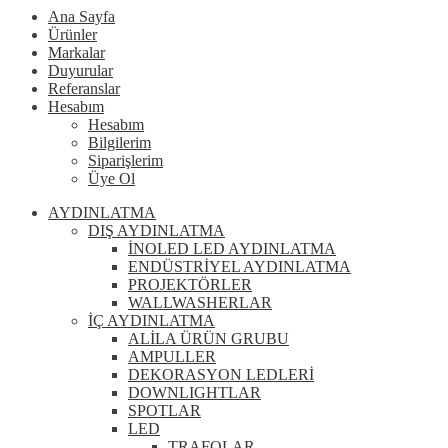
Ana Sayfa
Ürünler
Markalar
Duyurular
Referanslar
Hesabım
Hesabım
Bilgilerim
Siparişlerim
Üye Ol
AYDINLATMA
DIŞ AYDINLATMA
İNOLED LED AYDINLATMA
ENDÜSTRİYEL AYDINLATMA
PROJEKTÖRLER
WALLWASHERLAR
İÇ AYDINLATMA
ALİLA ÜRÜN GRUBU
AMPULLER
DEKORASYON LEDLERİ
DOWNLIGHTLAR
SPOTLAR
LED
TRAFOLAR