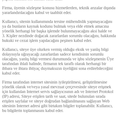
Firma, üyenin sözleşme konusu hizmetlerden, teknik arızalar dışında
yararlandırılacağını kabul ve taahhüt eder.
Kullanıcı, sitenin kullanımında tersine mühendislik yapmayacağını
ya da bunların kaynak kodunu bulmak veya elde etmek amacına
yönelik herhangi bir başka işlemde bulunmayacağını aksi halde ve
3. Kişiler nezdinde doğacak zararlardan sorumlu olacağını, hakkında
hukuki ve cezai işlem yapılacağını peşinen kabul eder.
Kullanıcı, siteye üye olurken vermiş olduğu eksik ve yanlış bilgi
dolayısıyla uğrayacağı zararlardan sadece kendisinin sorumlu
olacağını, yanlış bilgi vermesi durumunda ve işbu sözleşmenin Üye
tarafından ihlali halinde, firmanın tek taraflı olarak herhangi bir
ihbara ve ihtara ihtiyaç duymaksızın üyeliğini sona erdirebileceğini
kabul eder.
Firma tarafından internet sitesinin iyileştirilmesi, geliştirilmesine
yönelik olarak ve/veya yasal mevzuat çerçevesinde siteye erişmek
için kullanılan Internet servis sağlayıcısının adı ve Internet Protokol
(IP) adresi, Siteye erişilen tarih ve saat, sitede bulunulan sırada
erişilen sayfalar ve siteye doğrudan bağlanılmasını sağlayan Web
sitesinin Internet adresi gibi birtakım bilgiler toplanabilir. Kullanıcı,
bu bilgilerin toplanmasını kabul eder.