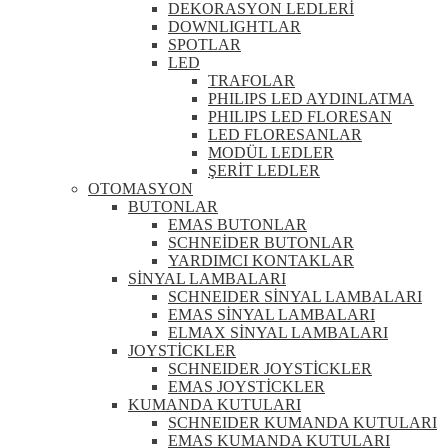
DEKORASYON LEDLERİ
DOWNLIGHTLAR
SPOTLAR
LED
TRAFOLAR
PHILIPS LED AYDINLATMA
PHILIPS LED FLORESAN
LED FLORESANLAR
MODÜL LEDLER
ŞERİT LEDLER
OTOMASYON
BUTONLAR
EMAS BUTONLAR
SCHNEİDER BUTONLAR
YARDIMCI KONTAKLAR
SİNYAL LAMBALARI
SCHNEIDER SİNYAL LAMBALARI
EMAS SİNYAL LAMBALARI
ELMAX SİNYAL LAMBALARI
JOYSTİCKLER
SCHNEIDER JOYSTİCKLER
EMAS JOYSTİCKLER
KUMANDA KUTULARI
SCHNEIDER KUMANDA KUTULARI
EMAS KUMANDA KUTULARI