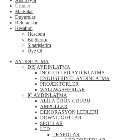
Ana Sayfa
Ürünler
Markalar
Duyurular
Referanslar
Hesabım
Hesabım
Bilgilerim
Siparişlerim
Üye Ol
AYDINLATMA
DIŞ AYDINLATMA
İNOLED LED AYDINLATMA
ENDÜSTRİYEL AYDINLATMA
PROJEKTÖRLER
WALLWASHERLAR
İÇ AYDINLATMA
ALİLA ÜRÜN GRUBU
AMPULLER
DEKORASYON LEDLERİ
DOWNLIGHTLAR
SPOTLAR
LED
TRAFOLAR