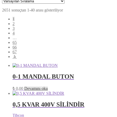
2651 sonuçtan 1-40 arası gösteriliyor
1
2
3
4
…
65
66
67
→
0-1 MANDAL BUTON
₺
0,00
Devamını oku
0,5 KVAR 400V SİLİNDİR
Tibcon