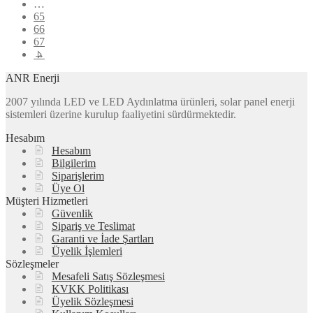
…
65
66
67
→
ANR Enerji
2007 yılında LED ve LED Aydınlatma ürünleri, solar panel enerji
sistemleri üzerine kurulup faaliyetini sürdürmektedir.
Hesabım
Hesabım
Bilgilerim
Siparişlerim
Üye Ol
Müşteri Hizmetleri
Güvenlik
Sipariş ve Teslimat
Garanti ve İade Şartları
Üyelik İşlemleri
Sözleşmeler
Mesafeli Satış Sözleşmesi
KVKK Politikası
Üyelik Sözleşmesi