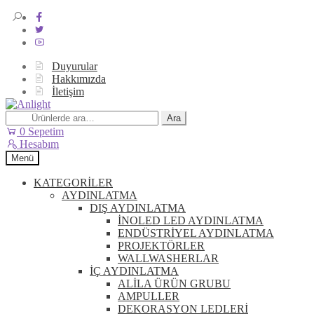
Duyurular
Hakkımızda
İletişim
Dolaşıma
İçeriğe
geç
geç
Ara:
Ara
0
Sepetim
Hesabım
Menü
KATEGORİLER
AYDINLATMA
DIŞ AYDINLATMA
İNOLED LED AYDINLATMA
ENDÜSTRİYEL AYDINLATMA
PROJEKTÖRLER
WALLWASHERLAR
İÇ AYDINLATMA
ALİLA ÜRÜN GRUBU
AMPULLER
DEKORASYON LEDLERİ