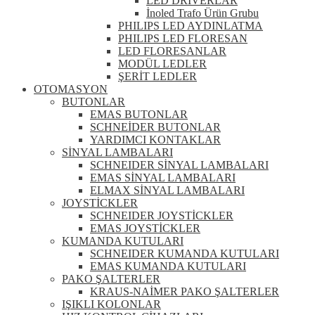
LED DRİVERLAR
İnoled Trafo Ürün Grubu
PHILIPS LED AYDINLATMA
PHILIPS LED FLORESAN
LED FLORESANLAR
MODÜL LEDLER
ŞERİT LEDLER
OTOMASYON
BUTONLAR
EMAS BUTONLAR
SCHNEİDER BUTONLAR
YARDIMCI KONTAKLAR
SİNYAL LAMBALARI
SCHNEIDER SİNYAL LAMBALARI
EMAS SİNYAL LAMBALARI
ELMAX SİNYAL LAMBALARI
JOYSTİCKLER
SCHNEIDER JOYSTİCKLER
EMAS JOYSTİCKLER
KUMANDA KUTULARI
SCHNEIDER KUMANDA KUTULARI
EMAS KUMANDA KUTULARI
PAKO ŞALTERLER
KRAUS-NAİMER PAKO ŞALTERLER
IŞIKLI KOLONLAR