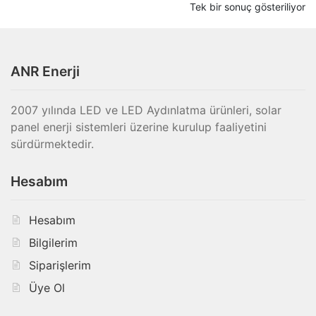
ŞERİT LEDLER
Tek bir sonuç gösteriliyor
Alt
OTOMASYON
menüy
ANR Enerji
Alt
genişle
ANAHTAR / PRİZ
menüy
Alt
genişle
SOLAR SİSTEM
2007 yılında LED ve LED Aydınlatma ürünleri, solar
menüy
panel enerji sistemleri üzerine kurulup faaliyetini
genişle
BANT / YAPIŞTIRICILAR
sürdürmektedir.
Alt
ŞALT MALZEMELERİ
Hesabım
menüy
Alt
genişle
KABLO
Hesabım
menüy
Alt
genişle
Bilgilerim
SARF MALZEME
menüy
Siparişlerim
Alt
genişle
PANOLAR
Üye Ol
menüy
genişle
ASPİRATÖRLER