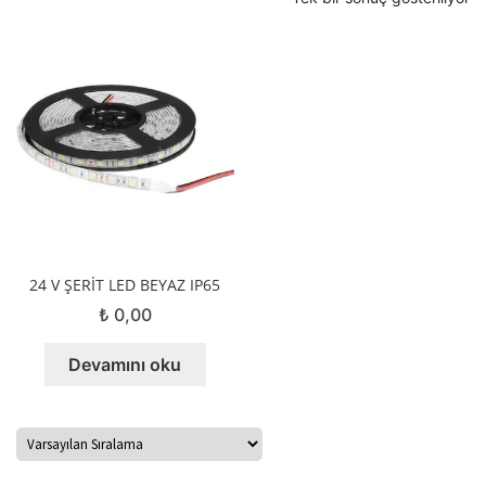
DEKORASYON LEDLERİ
DOWNLIGHTLAR
SPOTLAR
Alt
LED
menüy
Alt
genişle
TRAFOLAR
menüy
24 V ŞERİT LED BEYAZ IP65
genişle
PHILIPS LED AYDINLATMA
₺
0,00
PHILIPS LED FLORESAN
Devamını oku
LED FLORESANLAR
MODÜL LEDLER