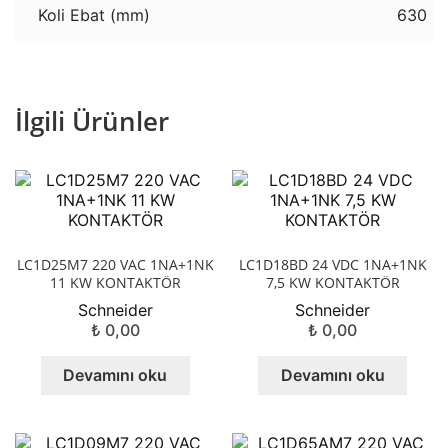
Koli Ebat (mm)
630 x
İlgili Ürünler
LC1D25M7 220 VAC 1NA+1NK
LC1D18BD 24 VDC 1NA+1NK
11 KW KONTAKTÖR
7,5 KW KONTAKTÖR
Schneider
Schneider
₺
0,00
₺
0,00
Devamını oku
Devamını oku