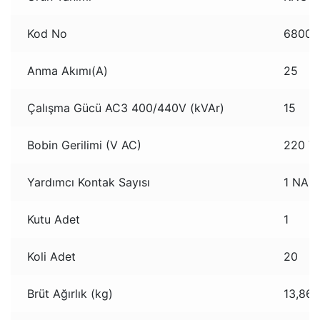
Kod No
68000
Anma Akımı(A)
25
Çalışma Gücü AC3 400/440V (kVAr)
15
Bobin Gerilimi (V AC)
220 V
Yardımcı Kontak Sayısı
1 NA+
Kutu Adet
1
Koli Adet
20
Brüt Ağırlık (kg)
13,86