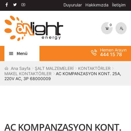
Duyurular
Hakkımızda
İletişim
0
Dolaşıma
İçeriğe
geç
geç
Hemen Arayın
Menü
444 15 78
Alt
AYDINLATMA
Ana Sayfa
ŞALT MALZEMELERİ
KONTAKTÖRLER
MAKEL KONTAKTÖRLER
AC KOMPANZASYON KONT. 25A,
menüy
220V AC, 3P 68000009
Alt
genişle
OTOMASYON
menüy
Alt
genişle
ANAHTAR / PRİZ
menüy
Alt
genişle
SOLAR SİSTEM
menüy
AC KOMPANZASYON KONT.
genişle
BANT / YAPIŞTIRICILAR