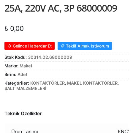
25A, 220V AC, 3P 68000009
Alt
ŞALT MALZEMELERİ
menüy
Alt
genişle
KABLO
₺
0,00
menüy
Alt
genişle
SARF MALZEME
menüy
Gelince Haberdar Et
Teklif Almak İstiyorum
Alt
genişle
PANOLAR
menüy
Stok Kodu:
30314.02.68000009
genişle
ASPİRATÖRLER
Marka:
Makel
Birim:
Adet
Kategoriler:
KONTAKTÖRLER
,
MAKEL KONTAKTÖRLER
,
ŞALT MALZEMELERİ
Teknik Özellikler
Ürün Tanımı
KNC19