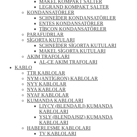
MAKEL KOMPAKT ŞALTER
LEGRAND KOMPAKT ŞALTER
KONDANSATÖRLER
SCHNEİDER KONDANSATÖRLER
ENTES KONDANSATÖRLER
TİBCON KONDANSATÖRLER
PARAFUDRLAR
SİGORTA KUTULARI
SCHNEİDER SİGORTA KUTULARI
MAKEL SİGORTA KUTULARI
AKIM TRAFOLARI
AL-CE AKIM TRAFOLARI
KABLO
TTR KABLOLAR
NYM (ANTİGRON) KABLOLAR
NYY KABLOLAR
NYA KABLOLAR
NYAF KABLOLAR
KUMANDA KABLOLARI
LIYCY (BLENDAJLI) KUMANDA
KABLOLARI
YSLY (BLENDAJSIZ) KUMANDA
KABLOLARI
HABERLEŞME KABLOLARI
TV KABLOLARI