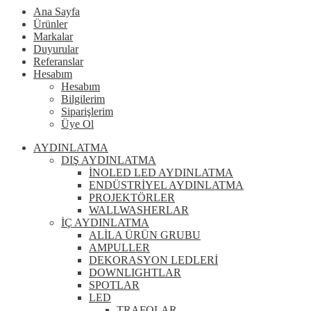
Ana Sayfa
Ürünler
Markalar
Duyurular
Referanslar
Hesabım
Hesabım
Bilgilerim
Siparişlerim
Üye Ol
AYDINLATMA
DIŞ AYDINLATMA
İNOLED LED AYDINLATMA
ENDÜSTRİYEL AYDINLATMA
PROJEKTÖRLER
WALLWASHERLAR
İÇ AYDINLATMA
ALİLA ÜRÜN GRUBU
AMPULLER
DEKORASYON LEDLERİ
DOWNLIGHTLAR
SPOTLAR
LED
TRAFOLAR