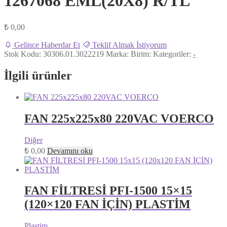
1267068 EML(20X8) R/TL
₺
0,00
Gelince Haberdar Et
Teklif Almak İstiyorum
Stok Kodu:
30306.01.3022219
Marka:
Birim:
Kategoriler:
-
İlgili ürünler
FAN 225x225x80 220VAC VOERCO
Diğer
₺
0,00
Devamını oku
FAN FİLTRESİ PFI-1500 15×15
(120×120 FAN İÇİN) PLASTİM
Plastim