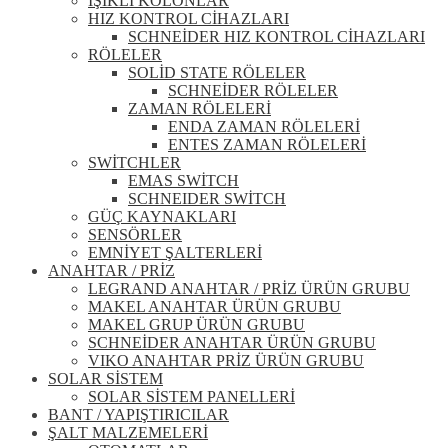
IŞIKLI KOLONLAR
HIZ KONTROL CİHAZLARI
SCHNEİDER HIZ KONTROL CİHAZLARI
RÖLELER
SOLİD STATE RÖLELER
SCHNEİDER RÖLELER
ZAMAN RÖLELERİ
ENDA ZAMAN RÖLELERİ
ENTES ZAMAN RÖLELERİ
SWİTCHLER
EMAS SWİTCH
SCHNEIDER SWİTCH
GÜÇ KAYNAKLARI
SENSÖRLER
EMNİYET ŞALTERLERİ
ANAHTAR / PRİZ
LEGRAND ANAHTAR / PRİZ ÜRÜN GRUBU
MAKEL ANAHTAR ÜRÜN GRUBU
MAKEL GRUP ÜRÜN GRUBU
SCHNEİDER ANAHTAR ÜRÜN GRUBU
VIKO ANAHTAR PRİZ ÜRÜN GRUBU
SOLAR SİSTEM
SOLAR SİSTEM PANELLERİ
BANT / YAPIŞTIRICILAR
ŞALT MALZEMELERİ