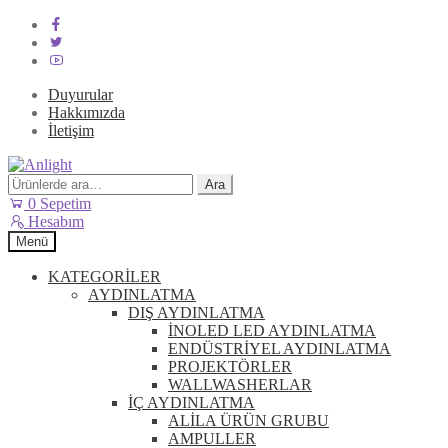
Duyurular
Hakkımızda
İletişim
Dolaşıma
İçeriğe
geç
geç
Ara:
Ara
0
Sepetim
Hesabım
Menü
KATEGORİLER
AYDINLATMA
DIŞ AYDINLATMA
İNOLED LED AYDINLATMA
ENDÜSTRİYEL AYDINLATMA
PROJEKTÖRLER
WALLWASHERLAR
İÇ AYDINLATMA
ALİLA ÜRÜN GRUBU
AMPULLER