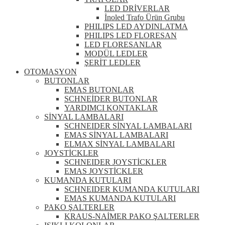
LED DRİVERLAR
İnoled Trafo Ürün Grubu
PHILIPS LED AYDINLATMA
PHILIPS LED FLORESAN
LED FLORESANLAR
MODÜL LEDLER
ŞERİT LEDLER
OTOMASYON
BUTONLAR
EMAS BUTONLAR
SCHNEİDER BUTONLAR
YARDIMCI KONTAKLAR
SİNYAL LAMBALARI
SCHNEIDER SİNYAL LAMBALARI
EMAS SİNYAL LAMBALARI
ELMAX SİNYAL LAMBALARI
JOYSTİCKLER
SCHNEIDER JOYSTİCKLER
EMAS JOYSTİCKLER
KUMANDA KUTULARI
SCHNEIDER KUMANDA KUTULARI
EMAS KUMANDA KUTULARI
PAKO ŞALTERLER
KRAUS-NAİMER PAKO ŞALTERLER