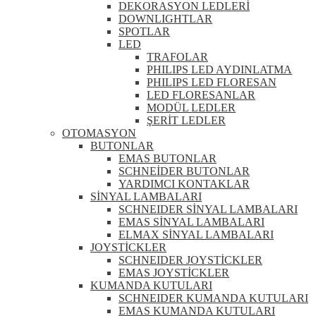
DEKORASYON LEDLERİ
DOWNLIGHTLAR
SPOTLAR
LED
TRAFOLAR
PHILIPS LED AYDINLATMA
PHILIPS LED FLORESAN
LED FLORESANLAR
MODÜL LEDLER
ŞERİT LEDLER
OTOMASYON
BUTONLAR
EMAS BUTONLAR
SCHNEİDER BUTONLAR
YARDIMCI KONTAKLAR
SİNYAL LAMBALARI
SCHNEIDER SİNYAL LAMBALARI
EMAS SİNYAL LAMBALARI
ELMAX SİNYAL LAMBALARI
JOYSTİCKLER
SCHNEIDER JOYSTİCKLER
EMAS JOYSTİCKLER
KUMANDA KUTULARI
SCHNEIDER KUMANDA KUTULARI
EMAS KUMANDA KUTULARI