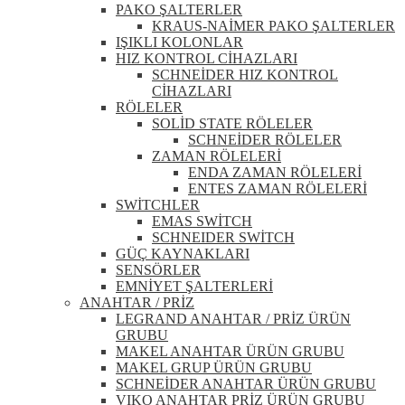
PAKO ŞALTERLER
KRAUS-NAİMER PAKO ŞALTERLER
IŞIKLI KOLONLAR
HIZ KONTROL CİHAZLARI
SCHNEİDER HIZ KONTROL
CİHAZLARI
RÖLELER
SOLİD STATE RÖLELER
SCHNEİDER RÖLELER
ZAMAN RÖLELERİ
ENDA ZAMAN RÖLELERİ
ENTES ZAMAN RÖLELERİ
SWİTCHLER
EMAS SWİTCH
SCHNEIDER SWİTCH
GÜÇ KAYNAKLARI
SENSÖRLER
EMNİYET ŞALTERLERİ
ANAHTAR / PRİZ
LEGRAND ANAHTAR / PRİZ ÜRÜN
GRUBU
MAKEL ANAHTAR ÜRÜN GRUBU
MAKEL GRUP ÜRÜN GRUBU
SCHNEİDER ANAHTAR ÜRÜN GRUBU
VIKO ANAHTAR PRİZ ÜRÜN GRUBU