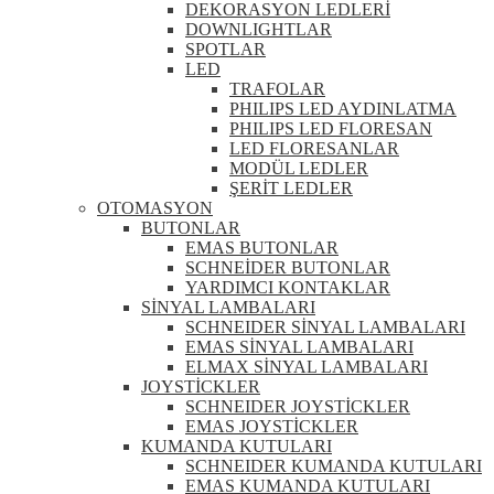
DEKORASYON LEDLERİ
DOWNLIGHTLAR
SPOTLAR
LED
TRAFOLAR
PHILIPS LED AYDINLATMA
PHILIPS LED FLORESAN
LED FLORESANLAR
MODÜL LEDLER
ŞERİT LEDLER
OTOMASYON
BUTONLAR
EMAS BUTONLAR
SCHNEİDER BUTONLAR
YARDIMCI KONTAKLAR
SİNYAL LAMBALARI
SCHNEIDER SİNYAL LAMBALARI
EMAS SİNYAL LAMBALARI
ELMAX SİNYAL LAMBALARI
JOYSTİCKLER
SCHNEIDER JOYSTİCKLER
EMAS JOYSTİCKLER
KUMANDA KUTULARI
SCHNEIDER KUMANDA KUTULARI
EMAS KUMANDA KUTULARI