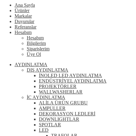
Ana Sayfa
Ürünler
Markalar
Duyurular
Referanslar
Hesabım
Hesabım
Bilgilerim
Siparişlerim
Üye Ol
AYDINLATMA
DIŞ AYDINLATMA
İNOLED LED AYDINLATMA
ENDÜSTRİYEL AYDINLATMA
PROJEKTÖRLER
WALLWASHERLAR
İÇ AYDINLATMA
ALİLA ÜRÜN GRUBU
AMPULLER
DEKORASYON LEDLERİ
DOWNLIGHTLAR
SPOTLAR
LED
TRAFOLAR