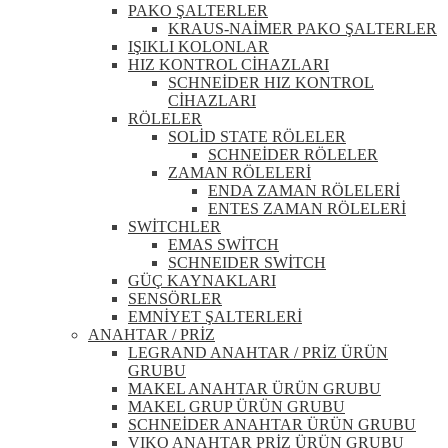
PAKO ŞALTERLER
KRAUS-NAİMER PAKO ŞALTERLER
IŞIKLI KOLONLAR
HIZ KONTROL CİHAZLARI
SCHNEİDER HIZ KONTROL
CİHAZLARI
RÖLELER
SOLİD STATE RÖLELER
SCHNEİDER RÖLELER
ZAMAN RÖLELERİ
ENDA ZAMAN RÖLELERİ
ENTES ZAMAN RÖLELERİ
SWİTCHLER
EMAS SWİTCH
SCHNEIDER SWİTCH
GÜÇ KAYNAKLARI
SENSÖRLER
EMNİYET ŞALTERLERİ
ANAHTAR / PRİZ
LEGRAND ANAHTAR / PRİZ ÜRÜN
GRUBU
MAKEL ANAHTAR ÜRÜN GRUBU
MAKEL GRUP ÜRÜN GRUBU
SCHNEİDER ANAHTAR ÜRÜN GRUBU
VIKO ANAHTAR PRİZ ÜRÜN GRUBU