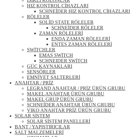
IŞIKLI KOLONLAR
HIZ KONTROL CİHAZLARI
SCHNEİDER HIZ KONTROL CİHAZLARI
RÖLELER
SOLİD STATE RÖLELER
SCHNEİDER RÖLELER
ZAMAN RÖLELERİ
ENDA ZAMAN RÖLELERİ
ENTES ZAMAN RÖLELERİ
SWİTCHLER
EMAS SWİTCH
SCHNEIDER SWİTCH
GÜÇ KAYNAKLARI
SENSÖRLER
EMNİYET ŞALTERLERİ
ANAHTAR / PRİZ
LEGRAND ANAHTAR / PRİZ ÜRÜN GRUBU
MAKEL ANAHTAR ÜRÜN GRUBU
MAKEL GRUP ÜRÜN GRUBU
SCHNEİDER ANAHTAR ÜRÜN GRUBU
VIKO ANAHTAR PRİZ ÜRÜN GRUBU
SOLAR SİSTEM
SOLAR SİSTEM PANELLERİ
BANT / YAPIŞTIRICILAR
ŞALT MALZEMELERİ