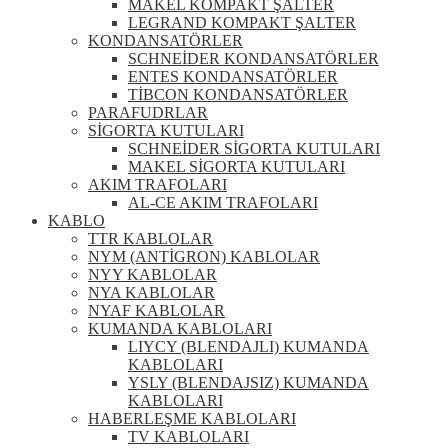
MAKEL KOMPAKT ŞALTER
LEGRAND KOMPAKT ŞALTER
KONDANSATÖRLER
SCHNEİDER KONDANSATÖRLER
ENTES KONDANSATÖRLER
TİBCON KONDANSATÖRLER
PARAFUDRLAR
SİGORTA KUTULARI
SCHNEİDER SİGORTA KUTULARI
MAKEL SİGORTA KUTULARI
AKIM TRAFOLARI
AL-CE AKIM TRAFOLARI
KABLO
TTR KABLOLAR
NYM (ANTİGRON) KABLOLAR
NYY KABLOLAR
NYA KABLOLAR
NYAF KABLOLAR
KUMANDA KABLOLARI
LIYCY (BLENDAJLI) KUMANDA
KABLOLARI
YSLY (BLENDAJSIZ) KUMANDA
KABLOLARI
HABERLEŞME KABLOLARI
TV KABLOLARI