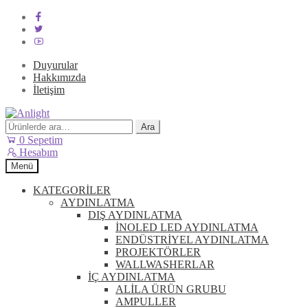
Duyurular
Hakkımızda
İletişim
Dolaşıma
İçeriğe
geç
geç
Ara:
Ara
0
Sepetim
Hesabım
Menü
KATEGORİLER
AYDINLATMA
DIŞ AYDINLATMA
İNOLED LED AYDINLATMA
ENDÜSTRİYEL AYDINLATMA
PROJEKTÖRLER
WALLWASHERLAR
İÇ AYDINLATMA
ALİLA ÜRÜN GRUBU
AMPULLER