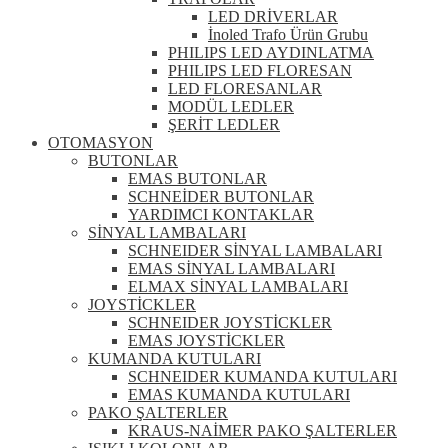
LED DRİVERLAR
İnoled Trafo Ürün Grubu
PHILIPS LED AYDINLATMA
PHILIPS LED FLORESAN
LED FLORESANLAR
MODÜL LEDLER
ŞERİT LEDLER
OTOMASYON
BUTONLAR
EMAS BUTONLAR
SCHNEİDER BUTONLAR
YARDIMCI KONTAKLAR
SİNYAL LAMBALARI
SCHNEIDER SİNYAL LAMBALARI
EMAS SİNYAL LAMBALARI
ELMAX SİNYAL LAMBALARI
JOYSTİCKLER
SCHNEIDER JOYSTİCKLER
EMAS JOYSTİCKLER
KUMANDA KUTULARI
SCHNEIDER KUMANDA KUTULARI
EMAS KUMANDA KUTULARI
PAKO ŞALTERLER
KRAUS-NAİMER PAKO ŞALTERLER