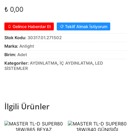
Alt
genişle
KABLO
₺
0,00
menüy
Alt
genişle
SARF MALZEME
Gelince Haberdar Et
Teklif Almak İstiyorum
menüy
Alt
genişle
PANOLAR
Stok Kodu:
30317.01.271502
menüy
Marka:
Anlight
genişle
ASPİRATÖRLER
Birim:
Adet
Kategoriler:
AYDINLATMA
,
İÇ AYDINLATMA
,
LED
SİSTEMLER
İlgili Ürünler