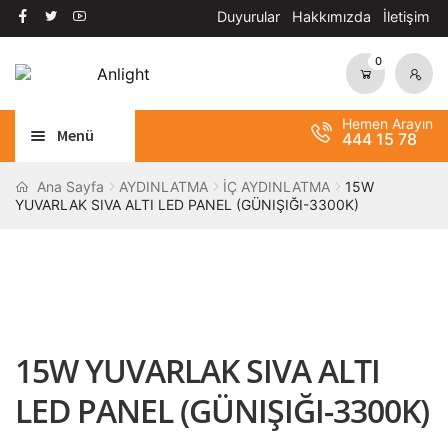
Duyurular
Hakkımızda
İletişim
0
Dolaşıma
İçeriğe
geç
geç
Hemen Arayın
Menü
444 15 78
Alt
AYDINLATMA
Ana Sayfa
AYDINLATMA
İÇ AYDINLATMA
15W
YUVARLAK SIVA ALTI LED PANEL (GÜNIŞIĞI-3300K)
menüy
Alt
genişle
OTOMASYON
menüy
Alt
genişle
ANAHTAR / PRİZ
menüy
Alt
genişle
SOLAR SİSTEM
menüy
15W YUVARLAK SIVA ALTI
genişle
BANT / YAPIŞTIRICILAR
LED PANEL (GÜNIŞIĞI-3300K)
Alt
ŞALT MALZEMELERİ
menüy