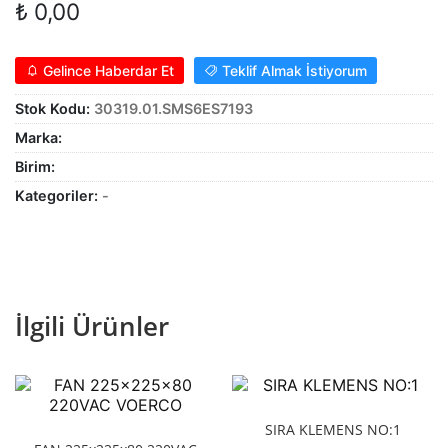
₺
0,00
Alt
genişle
KABLO
menüy
Alt
Gelince Haberdar Et
Teklif Almak İstiyorum
genişle
SARF MALZEME
menüy
Stok Kodu:
30319.01.SMS6ES7193
Alt
genişle
PANOLAR
Marka:
menüy
Birim:
genişle
ASPİRATÖRLER
Kategoriler:
-
İlgili Ürünler
SIRA KLEMENS NO:1