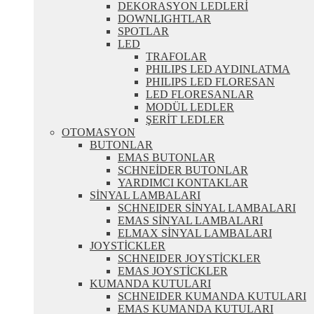
DEKORASYON LEDLERİ
DOWNLIGHTLAR
SPOTLAR
LED
TRAFOLAR
PHILIPS LED AYDINLATMA
PHILIPS LED FLORESAN
LED FLORESANLAR
MODÜL LEDLER
ŞERİT LEDLER
OTOMASYON
BUTONLAR
EMAS BUTONLAR
SCHNEİDER BUTONLAR
YARDIMCI KONTAKLAR
SİNYAL LAMBALARI
SCHNEIDER SİNYAL LAMBALARI
EMAS SİNYAL LAMBALARI
ELMAX SİNYAL LAMBALARI
JOYSTİCKLER
SCHNEIDER JOYSTİCKLER
EMAS JOYSTİCKLER
KUMANDA KUTULARI
SCHNEIDER KUMANDA KUTULARI
EMAS KUMANDA KUTULARI