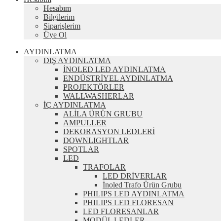
Hesabım
Bilgilerim
Siparişlerim
Üye Ol
AYDINLATMA
DIŞ AYDINLATMA
İNOLED LED AYDINLATMA
ENDÜSTRİYEL AYDINLATMA
PROJEKTÖRLER
WALLWASHERLAR
İÇ AYDINLATMA
ALİLA ÜRÜN GRUBU
AMPULLER
DEKORASYON LEDLERİ
DOWNLIGHTLAR
SPOTLAR
LED
TRAFOLAR
LED DRİVERLAR
İnoled Trafo Ürün Grubu
PHILIPS LED AYDINLATMA
PHILIPS LED FLORESAN
LED FLORESANLAR
MODÜL LEDLER