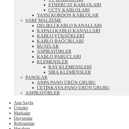
ETHERCAT KABLOLARI
CCTV KABLOLARI
YASSI KORDON KABLOLAR
SARF MALZEME
DELİKLİ KABLO KANALLARI
KAPALI KABLO KANALLARI
KABLO YÜKSÜKLERİ
KABLO BAĞCIKLARI
BUATLAR
ASPİRATÖRLER
KABLO PABUÇLARI
KLEMENSLER
RAY KLEMENSLERİ
SIRA KLEMENSLER
PANOLAR
ANPA PANO ÜRÜN GRUBU
ÇETİNKAYA PANO ÜRÜN GRUBU
ASPİRATÖRLER
Ana Sayfa
Ürünler
Markalar
Duyurular
Referanslar
Hesabım