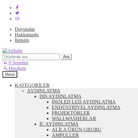
Duyurular
Hakkımızda
İletişim
Dolaşıma
İçeriğe
geç
geç
Ara:
Ara
0
Sepetim
Hesabım
Menü
KATEGORİLER
AYDINLATMA
DIŞ AYDINLATMA
İNOLED LED AYDINLATMA
ENDÜSTRİYEL AYDINLATMA
PROJEKTÖRLER
WALLWASHERLAR
İÇ AYDINLATMA
ALİLA ÜRÜN GRUBU
AMPULLER