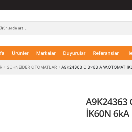
fa
Ürünler
Markalar
Duyurular
Referanslar
He
R
SCHNEİDER OTOMATLAR
A9K24363 C 3×63 A W.OTOMAT İK
A9K24363 
İK60N 6kA