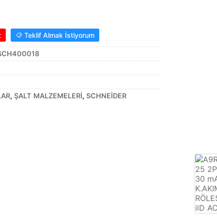
t
Teklif Almak İstiyorum
.SCH400018
LAR
,
ŞALT MALZEMELERİ
,
SCHNEİDER