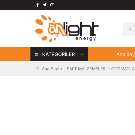
Ara:
Ara
Dolaşıma
İçeriğe
geç
geç
KATEGORİLER
Ana Say
Ana Sayfa
ŞALT MALZEMELERİ
OTOMATLA