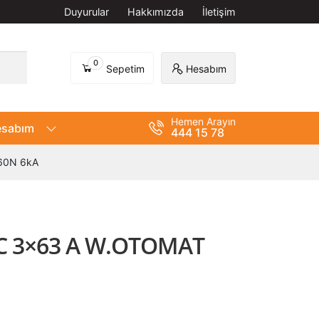
Duyurular
Hakkımızda
İletişim
0
Sepetim
Hesabım
Hemen Arayın
sabım
444 15 78
60N 6kA
C 3×63 A W.OTOMAT