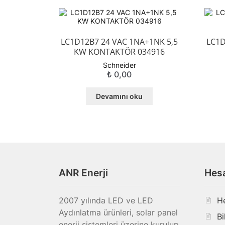
LC1D12B7 24 VAC 1NA+1NK 5,5
LC1D
KW KONTAKTÖR 034916
Schneider
₺
0,00
Devamını oku
ANR Enerji
Hes
2007 yılında LED ve LED
H
Aydınlatma ürünleri, solar panel
Bi
enerji sistemleri üzerine kurulup