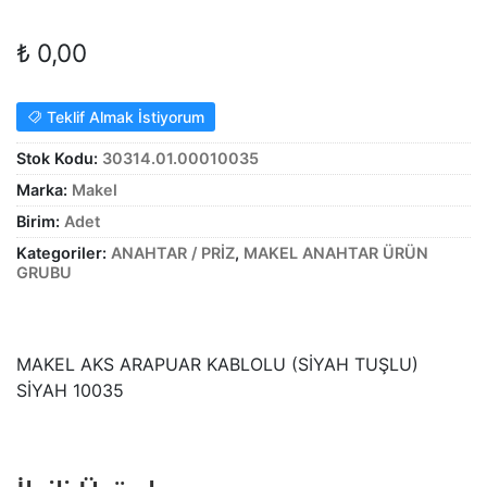
Alt
genişle
KABLO
₺
0,00
menüy
Alt
genişle
SARF MALZEME
menüy
Teklif Almak İstiyorum
Alt
genişle
PANOLAR
menüy
Stok Kodu:
30314.01.00010035
genişle
ASPİRATÖRLER
Marka:
Makel
Birim:
Adet
Kategoriler:
ANAHTAR / PRİZ
,
MAKEL ANAHTAR ÜRÜN
GRUBU
MAKEL AKS ARAPUAR KABLOLU (SİYAH TUŞLU)
SİYAH 10035