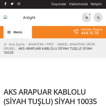
Duyurular
Hakkımızda
İletişim
0
Dolaşıma
İçeriğe
geç
geç
Hemen Arayın
Menü
444 15 78
Alt
AYDINLATMA
Ana Sayfa
ANAHTAR / PRİZ
MAKEL ANAHTAR ÜRÜN
GRUBU
AKS ARAPUAR KABLOLU (SİYAH TUŞLU) SİYAH
menüy
10035
Alt
genişle
OTOMASYON
menüy
Alt
genişle
ANAHTAR / PRİZ
menüy
Alt
genişle
SOLAR SİSTEM
menüy
AKS ARAPUAR KABLOLU
genişle
BANT / YAPIŞTIRICILAR
(SİYAH TUŞLU) SİYAH 10035
Alt
ŞALT MALZEMELERİ
menüy