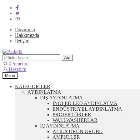
Duyurular
Hakkımızda
İletişim
Dolaşıma
İçeriğe
geç
geç
Ara:
Ara
0
Sepetim
Hesabım
Menü
KATEGORİLER
AYDINLATMA
DIŞ AYDINLATMA
İNOLED LED AYDINLATMA
ENDÜSTRİYEL AYDINLATMA
PROJEKTÖRLER
WALLWASHERLAR
İÇ AYDINLATMA
ALİLA ÜRÜN GRUBU
AMPULLER