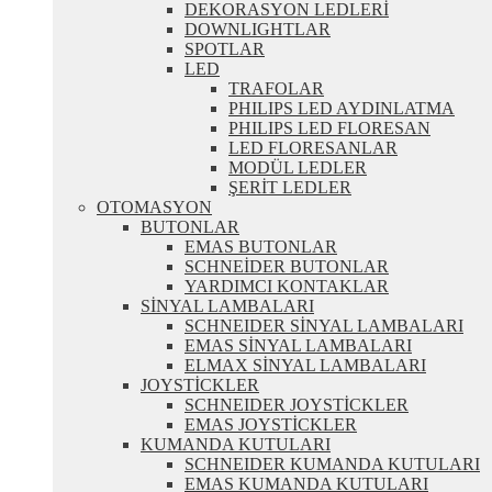
DEKORASYON LEDLERİ
DOWNLIGHTLAR
SPOTLAR
LED
TRAFOLAR
PHILIPS LED AYDINLATMA
PHILIPS LED FLORESAN
LED FLORESANLAR
MODÜL LEDLER
ŞERİT LEDLER
OTOMASYON
BUTONLAR
EMAS BUTONLAR
SCHNEİDER BUTONLAR
YARDIMCI KONTAKLAR
SİNYAL LAMBALARI
SCHNEIDER SİNYAL LAMBALARI
EMAS SİNYAL LAMBALARI
ELMAX SİNYAL LAMBALARI
JOYSTİCKLER
SCHNEIDER JOYSTİCKLER
EMAS JOYSTİCKLER
KUMANDA KUTULARI
SCHNEIDER KUMANDA KUTULARI
EMAS KUMANDA KUTULARI