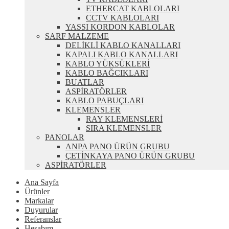
ETHERCAT KABLOLARI
CCTV KABLOLARI
YASSI KORDON KABLOLAR
SARF MALZEME
DELİKLİ KABLO KANALLARI
KAPALI KABLO KANALLARI
KABLO YÜKSÜKLERİ
KABLO BAĞCIKLARI
BUATLAR
ASPİRATÖRLER
KABLO PABUÇLARI
KLEMENSLER
RAY KLEMENSLERİ
SIRA KLEMENSLER
PANOLAR
ANPA PANO ÜRÜN GRUBU
ÇETİNKAYA PANO ÜRÜN GRUBU
ASPİRATÖRLER
Ana Sayfa
Ürünler
Markalar
Duyurular
Referanslar
Hesabım