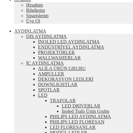
Hesabım
Bilgilerim
Siparişlerim
Üye Ol
AYDINLATMA
DIŞ AYDINLATMA
İNOLED LED AYDINLATMA
ENDÜSTRİYEL AYDINLATMA
PROJEKTÖRLER
WALLWASHERLAR
İÇ AYDINLATMA
ALİLA ÜRÜN GRUBU
AMPULLER
DEKORASYON LEDLERİ
DOWNLIGHTLAR
SPOTLAR
LED
TRAFOLAR
LED DRİVERLAR
İnoled Trafo Ürün Grubu
PHILIPS LED AYDINLATMA
PHILIPS LED FLORESAN
LED FLORESANLAR
MODÜL LEDLER