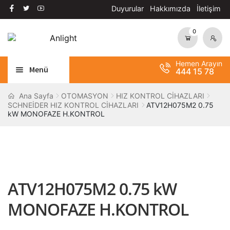
Duyurular
Hakkımızda
İletişim
0
Dolaşıma
İçeriğe
geç
geç
Hemen Arayın
Menü
444 15 78
Alt
AYDINLATMA
Ana Sayfa
OTOMASYON
HIZ KONTROL CİHAZLARI
SCHNEİDER HIZ KONTROL CİHAZLARI
ATV12H075M2 0.75
menüy
kW MONOFAZE H.KONTROL
Alt
genişle
OTOMASYON
menüy
Alt
genişle
ANAHTAR / PRİZ
menüy
Alt
genişle
SOLAR SİSTEM
menüy
ATV12H075M2 0.75 kW
genişle
BANT / YAPIŞTIRICILAR
MONOFAZE H.KONTROL
Alt
ŞALT MALZEMELERİ
menüy