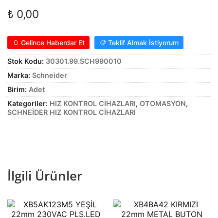
Alt
genişle
₺
0,00
KABLO
menüy
Alt
genişle
SARF MALZEME
Gelince Haberdar Et
Teklif Almak İstiyorum
menüy
Alt
genişle
PANOLAR
Stok Kodu:
30301.99.SCH990010
menüy
Marka:
Schneider
genişle
ASPİRATÖRLER
Birim:
Adet
Kategoriler:
HIZ KONTROL CİHAZLARI
,
OTOMASYON
,
SCHNEİDER HIZ KONTROL CİHAZLARI
İlgili Ürünler