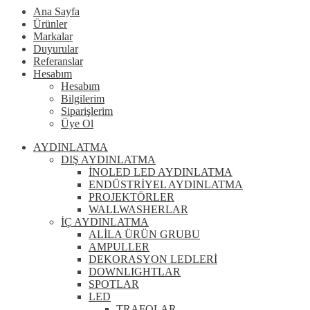
Ana Sayfa
Ürünler
Markalar
Duyurular
Referanslar
Hesabım
Hesabım
Bilgilerim
Siparişlerim
Üye Ol
AYDINLATMA
DIŞ AYDINLATMA
İNOLED LED AYDINLATMA
ENDÜSTRİYEL AYDINLATMA
PROJEKTÖRLER
WALLWASHERLAR
İÇ AYDINLATMA
ALİLA ÜRÜN GRUBU
AMPULLER
DEKORASYON LEDLERİ
DOWNLIGHTLAR
SPOTLAR
LED
TRAFOLAR