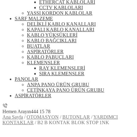
ETHERCAT KABLOLARI
CCTV KABLOLARI
YASSI KORDON KABLOLAR
SARF MALZEME
DELİKLİ KABLO KANALLARI
KAPALI KABLO KANALLARI
KABLO YÜKSÜKLERİ
KABLO BAĞCIKLARI
BUATLAR
ASPİRATÖRLER
KABLO PABUÇLARI
KLEMENSLER
RAY KLEMENSLERİ
SIRA KLEMENSLER
PANOLAR
ANPA PANO ÜRÜN GRUBU
ÇETİNKAYA PANO ÜRÜN GRUBU
ASPİRATÖRLER
Hemen Arayın
444 15 78
Ana Sayfa
/
OTOMASYON
/
BUTONLAR
/
YARDIMCI
KONTAKLAR
/
B2 B KONTAK BLOK STOP 1NK