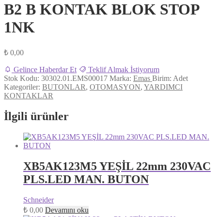
B2 B KONTAK BLOK STOP
1NK
₺
0,00
Gelince Haberdar Et
Teklif Almak İstiyorum
Stok Kodu:
30302.01.EMS00017
Marka:
Emas
Birim:
Adet
Kategoriler:
BUTONLAR
,
OTOMASYON
,
YARDIMCI
KONTAKLAR
İlgili ürünler
XB5AK123M5 YEŞİL 22mm 230VAC
PLS.LED MAN. BUTON
Schneider
₺
0,00
Devamını oku