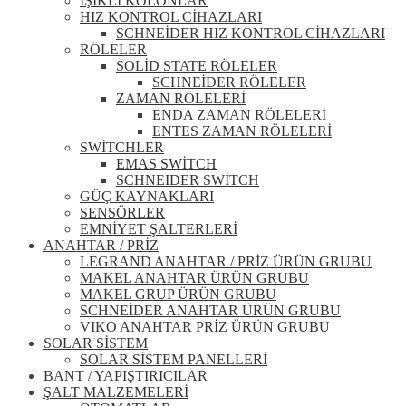
IŞIKLI KOLONLAR
HIZ KONTROL CİHAZLARI
SCHNEİDER HIZ KONTROL CİHAZLARI
RÖLELER
SOLİD STATE RÖLELER
SCHNEİDER RÖLELER
ZAMAN RÖLELERİ
ENDA ZAMAN RÖLELERİ
ENTES ZAMAN RÖLELERİ
SWİTCHLER
EMAS SWİTCH
SCHNEIDER SWİTCH
GÜÇ KAYNAKLARI
SENSÖRLER
EMNİYET ŞALTERLERİ
ANAHTAR / PRİZ
LEGRAND ANAHTAR / PRİZ ÜRÜN GRUBU
MAKEL ANAHTAR ÜRÜN GRUBU
MAKEL GRUP ÜRÜN GRUBU
SCHNEİDER ANAHTAR ÜRÜN GRUBU
VIKO ANAHTAR PRİZ ÜRÜN GRUBU
SOLAR SİSTEM
SOLAR SİSTEM PANELLERİ
BANT / YAPIŞTIRICILAR
ŞALT MALZEMELERİ