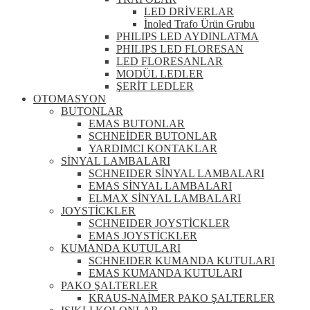
LED DRİVERLAR
İnoled Trafo Ürün Grubu
PHILIPS LED AYDINLATMA
PHILIPS LED FLORESAN
LED FLORESANLAR
MODÜL LEDLER
ŞERİT LEDLER
OTOMASYON
BUTONLAR
EMAS BUTONLAR
SCHNEİDER BUTONLAR
YARDIMCI KONTAKLAR
SİNYAL LAMBALARI
SCHNEIDER SİNYAL LAMBALARI
EMAS SİNYAL LAMBALARI
ELMAX SİNYAL LAMBALARI
JOYSTİCKLER
SCHNEIDER JOYSTİCKLER
EMAS JOYSTİCKLER
KUMANDA KUTULARI
SCHNEIDER KUMANDA KUTULARI
EMAS KUMANDA KUTULARI
PAKO ŞALTERLER
KRAUS-NAİMER PAKO ŞALTERLER