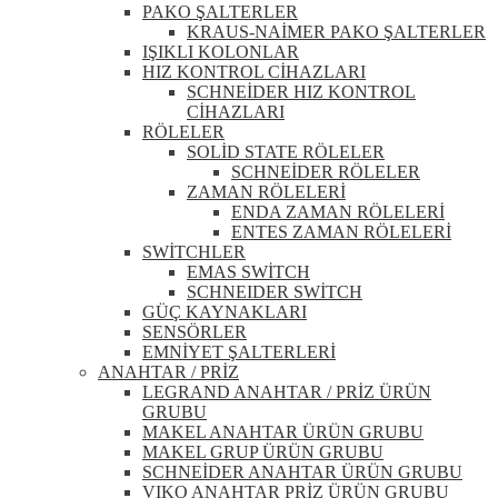
PAKO ŞALTERLER
KRAUS-NAİMER PAKO ŞALTERLER
IŞIKLI KOLONLAR
HIZ KONTROL CİHAZLARI
SCHNEİDER HIZ KONTROL
CİHAZLARI
RÖLELER
SOLİD STATE RÖLELER
SCHNEİDER RÖLELER
ZAMAN RÖLELERİ
ENDA ZAMAN RÖLELERİ
ENTES ZAMAN RÖLELERİ
SWİTCHLER
EMAS SWİTCH
SCHNEIDER SWİTCH
GÜÇ KAYNAKLARI
SENSÖRLER
EMNİYET ŞALTERLERİ
ANAHTAR / PRİZ
LEGRAND ANAHTAR / PRİZ ÜRÜN
GRUBU
MAKEL ANAHTAR ÜRÜN GRUBU
MAKEL GRUP ÜRÜN GRUBU
SCHNEİDER ANAHTAR ÜRÜN GRUBU
VIKO ANAHTAR PRİZ ÜRÜN GRUBU