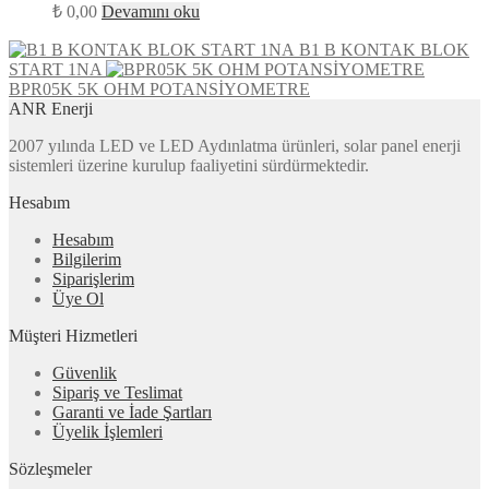
₺
0,00
Devamını oku
B1 B KONTAK BLOK
START 1NA
BPR05K 5K OHM POTANSİYOMETRE
ANR Enerji
2007 yılında LED ve LED Aydınlatma ürünleri, solar panel enerji
sistemleri üzerine kurulup faaliyetini sürdürmektedir.
Hesabım
Hesabım
Bilgilerim
Siparişlerim
Üye Ol
Müşteri Hizmetleri
Güvenlik
Sipariş ve Teslimat
Garanti ve İade Şartları
Üyelik İşlemleri
Sözleşmeler