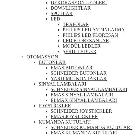
DEKORASYON LEDLERİ
DOWNLIGHTLAR
SPOTLAR
LED
TRAFOLAR
PHILIPS LED AYDINLATMA
PHILIPS LED FLORESAN
LED FLORESANLAR
MODÜL LEDLER
ŞERİT LEDLER
OTOMASYON
BUTONLAR
EMAS BUTONLAR
SCHNEİDER BUTONLAR
YARDIMCI KONTAKLAR
SİNYAL LAMBALARI
SCHNEIDER SİNYAL LAMBALARI
EMAS SİNYAL LAMBALARI
ELMAX SİNYAL LAMBALARI
JOYSTİCKLER
SCHNEIDER JOYSTİCKLER
EMAS JOYSTİCKLER
KUMANDA KUTULARI
SCHNEIDER KUMANDA KUTULARI
EMAS KUMANDA KUTULARI