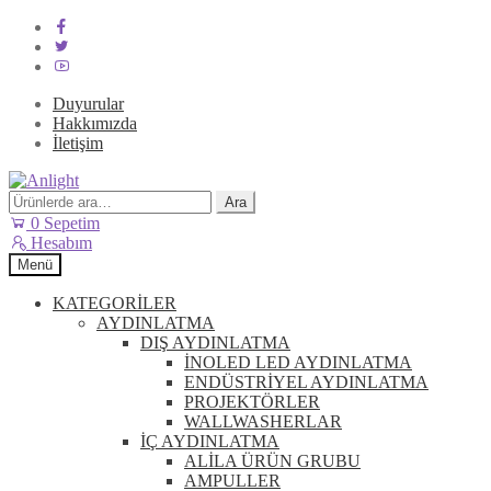
Duyurular
Hakkımızda
İletişim
Dolaşıma
İçeriğe
geç
geç
Ara:
Ara
0
Sepetim
Hesabım
Menü
KATEGORİLER
AYDINLATMA
DIŞ AYDINLATMA
İNOLED LED AYDINLATMA
ENDÜSTRİYEL AYDINLATMA
PROJEKTÖRLER
WALLWASHERLAR
İÇ AYDINLATMA
ALİLA ÜRÜN GRUBU
AMPULLER