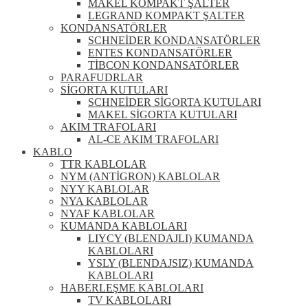
MAKEL KOMPAKT ŞALTER
LEGRAND KOMPAKT ŞALTER
KONDANSATÖRLER
SCHNEİDER KONDANSATÖRLER
ENTES KONDANSATÖRLER
TİBCON KONDANSATÖRLER
PARAFUDRLAR
SİGORTA KUTULARI
SCHNEİDER SİGORTA KUTULARI
MAKEL SİGORTA KUTULARI
AKIM TRAFOLARI
AL-CE AKIM TRAFOLARI
KABLO
TTR KABLOLAR
NYM (ANTİGRON) KABLOLAR
NYY KABLOLAR
NYA KABLOLAR
NYAF KABLOLAR
KUMANDA KABLOLARI
LIYCY (BLENDAJLI) KUMANDA
KABLOLARI
YSLY (BLENDAJSIZ) KUMANDA
KABLOLARI
HABERLEŞME KABLOLARI
TV KABLOLARI