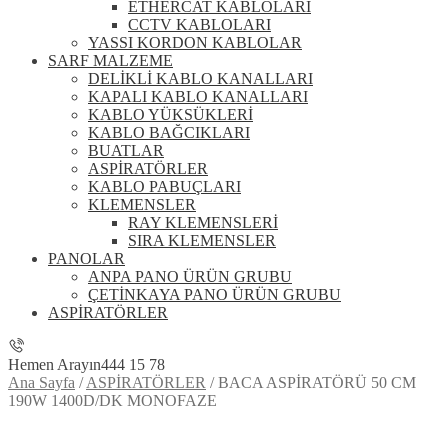
ETHERCAT KABLOLARI
CCTV KABLOLARI
YASSI KORDON KABLOLAR
SARF MALZEME
DELİKLİ KABLO KANALLARI
KAPALI KABLO KANALLARI
KABLO YÜKSÜKLERİ
KABLO BAĞCIKLARI
BUATLAR
ASPİRATÖRLER
KABLO PABUÇLARI
KLEMENSLER
RAY KLEMENSLERİ
SIRA KLEMENSLER
PANOLAR
ANPA PANO ÜRÜN GRUBU
ÇETİNKAYA PANO ÜRÜN GRUBU
ASPİRATÖRLER
Hemen Arayın
444 15 78
Ana Sayfa
/
ASPİRATÖRLER
/
BACA ASPİRATÖRÜ 50 CM
190W 1400D/DK MONOFAZE