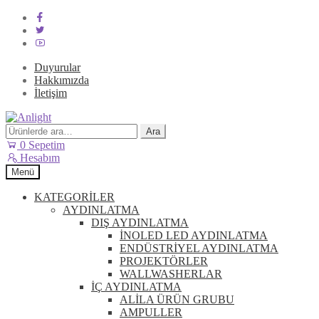
Duyurular
Hakkımızda
İletişim
Dolaşıma
İçeriğe
geç
geç
Ara:
Ara
0
Sepetim
Hesabım
Menü
KATEGORİLER
AYDINLATMA
DIŞ AYDINLATMA
İNOLED LED AYDINLATMA
ENDÜSTRİYEL AYDINLATMA
PROJEKTÖRLER
WALLWASHERLAR
İÇ AYDINLATMA
ALİLA ÜRÜN GRUBU
AMPULLER