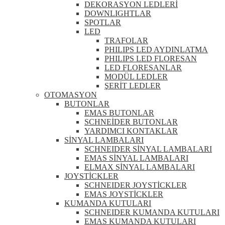
DEKORASYON LEDLERİ
DOWNLIGHTLAR
SPOTLAR
LED
TRAFOLAR
PHILIPS LED AYDINLATMA
PHILIPS LED FLORESAN
LED FLORESANLAR
MODÜL LEDLER
ŞERİT LEDLER
OTOMASYON
BUTONLAR
EMAS BUTONLAR
SCHNEİDER BUTONLAR
YARDIMCI KONTAKLAR
SİNYAL LAMBALARI
SCHNEIDER SİNYAL LAMBALARI
EMAS SİNYAL LAMBALARI
ELMAX SİNYAL LAMBALARI
JOYSTİCKLER
SCHNEIDER JOYSTİCKLER
EMAS JOYSTİCKLER
KUMANDA KUTULARI
SCHNEIDER KUMANDA KUTULARI
EMAS KUMANDA KUTULARI