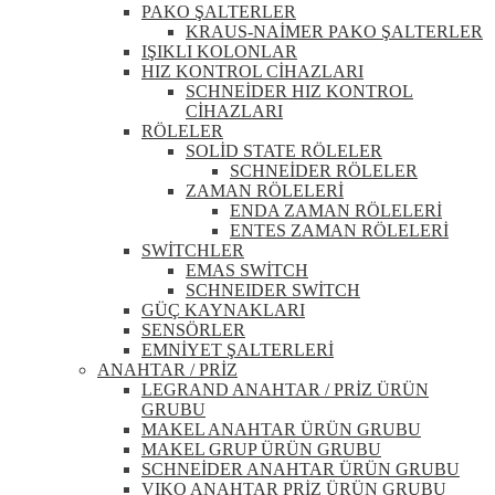
PAKO ŞALTERLER
KRAUS-NAİMER PAKO ŞALTERLER
IŞIKLI KOLONLAR
HIZ KONTROL CİHAZLARI
SCHNEİDER HIZ KONTROL
CİHAZLARI
RÖLELER
SOLİD STATE RÖLELER
SCHNEİDER RÖLELER
ZAMAN RÖLELERİ
ENDA ZAMAN RÖLELERİ
ENTES ZAMAN RÖLELERİ
SWİTCHLER
EMAS SWİTCH
SCHNEIDER SWİTCH
GÜÇ KAYNAKLARI
SENSÖRLER
EMNİYET ŞALTERLERİ
ANAHTAR / PRİZ
LEGRAND ANAHTAR / PRİZ ÜRÜN
GRUBU
MAKEL ANAHTAR ÜRÜN GRUBU
MAKEL GRUP ÜRÜN GRUBU
SCHNEİDER ANAHTAR ÜRÜN GRUBU
VIKO ANAHTAR PRİZ ÜRÜN GRUBU