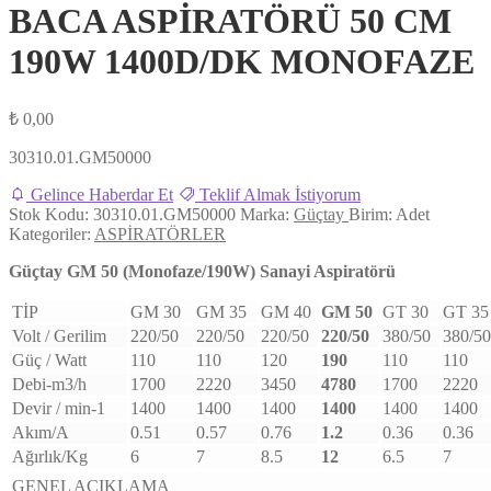
BACA ASPİRATÖRÜ 50 CM
190W 1400D/DK MONOFAZE
₺
0,00
30310.01.GM50000
Gelince Haberdar Et
Teklif Almak İstiyorum
Stok Kodu:
30310.01.GM50000
Marka:
Güçtay
Birim:
Adet
Kategoriler:
ASPİRATÖRLER
Güçtay GM 50 (Monofaze/190W) Sanayi Aspiratörü
TİP
GM 30
GM 35
GM 40
GM 50
GT 30
GT 35
Volt / Gerilim
220/50
220/50
220/50
220/50
380/50
380/50
Güç / Watt
110
110
120
190
110
110
Debi-m3/h
1700
2220
3450
4780
1700
2220
Devir / min-1
1400
1400
1400
1400
1400
1400
Akım/A
0.51
0.57
0.76
1.2
0.36
0.36
Ağırlık/Kg
6
7
8.5
12
6.5
7
GENEL AÇIKLAMA