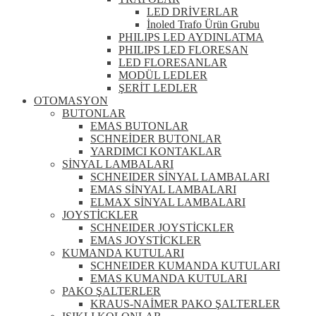
LED DRİVERLAR
İnoled Trafo Ürün Grubu
PHILIPS LED AYDINLATMA
PHILIPS LED FLORESAN
LED FLORESANLAR
MODÜL LEDLER
ŞERİT LEDLER
OTOMASYON
BUTONLAR
EMAS BUTONLAR
SCHNEİDER BUTONLAR
YARDIMCI KONTAKLAR
SİNYAL LAMBALARI
SCHNEIDER SİNYAL LAMBALARI
EMAS SİNYAL LAMBALARI
ELMAX SİNYAL LAMBALARI
JOYSTİCKLER
SCHNEIDER JOYSTİCKLER
EMAS JOYSTİCKLER
KUMANDA KUTULARI
SCHNEIDER KUMANDA KUTULARI
EMAS KUMANDA KUTULARI
PAKO ŞALTERLER
KRAUS-NAİMER PAKO ŞALTERLER