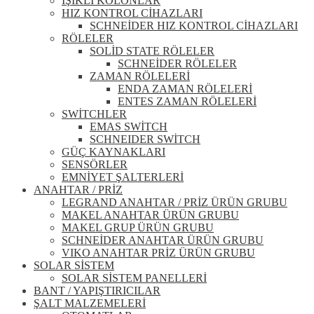
IŞIKLI KOLONLAR
HIZ KONTROL CİHAZLARI
SCHNEİDER HIZ KONTROL CİHAZLARI
RÖLELER
SOLİD STATE RÖLELER
SCHNEİDER RÖLELER
ZAMAN RÖLELERİ
ENDA ZAMAN RÖLELERİ
ENTES ZAMAN RÖLELERİ
SWİTCHLER
EMAS SWİTCH
SCHNEIDER SWİTCH
GÜÇ KAYNAKLARI
SENSÖRLER
EMNİYET ŞALTERLERİ
ANAHTAR / PRİZ
LEGRAND ANAHTAR / PRİZ ÜRÜN GRUBU
MAKEL ANAHTAR ÜRÜN GRUBU
MAKEL GRUP ÜRÜN GRUBU
SCHNEİDER ANAHTAR ÜRÜN GRUBU
VIKO ANAHTAR PRİZ ÜRÜN GRUBU
SOLAR SİSTEM
SOLAR SİSTEM PANELLERİ
BANT / YAPIŞTIRICILAR
ŞALT MALZEMELERİ