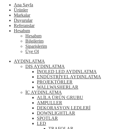
Ana Sayfa
Ürünler
Markalar
Duyurular
Referanslar
Hesabım
Hesabım
Bilgilerim
Siparişlerim
Üye Ol
AYDINLATMA
DIŞ AYDINLATMA
İNOLED LED AYDINLATMA
ENDÜSTRİYEL AYDINLATMA
PROJEKTÖRLER
WALLWASHERLAR
İÇ AYDINLATMA
ALİLA ÜRÜN GRUBU
AMPULLER
DEKORASYON LEDLERİ
DOWNLIGHTLAR
SPOTLAR
LED
TRAFOLAR