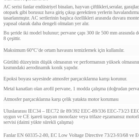
AC serisi fanlar endüstriyel binaları, hayvan çiftlikleri,seralar, garajlar
otopark gibi borusuz hava giriş çıkışı gerektiren yerlerin havalandırma
tasarlanmıştır. AC serilerinin başlıca özellikleri arasında duvara monte
yapısal olarak daha dengeli olmaları yer alır.
Bu şeride iki model bulunur; pervane çapı 300 ile 500 mm arasında
8 çeşittir.
Maksimum 60°C’de ortam havasını temizlemek için kullanılır.
Gürültü düzeyinin düşük olmasının ve performansın yüksek olmasının
kısmındaki aerodinamik konik yapıdır.
Epoksi boyası sayesinde atmosfer parçacıklarına karışı korunur.
Metal kanatları olan arofil pervane, 1 modda çalışma (doğrudan perva
Atmosfer parçacıklarına karşı çelik yatakta motor koruması
Uluslararası IEC34 – IEC72 ile 89/392 EEC-89/336 EEC-73/23 EEC 
uygun ve CE işareti taşıyan monofaze veya trifaze eşzamansız motorla
servisi (daimi yükte sürekli çalışma)
Fanlar EN 60335-2-80, EC Low Voltage Directive 73/23-93/68 ve E