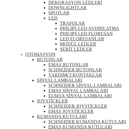
DEKORASYON LEDLERİ
DOWNLIGHTLAR
SPOTLAR
LED
TRAFOLAR
PHILIPS LED AYDINLATMA
PHILIPS LED FLORESAN
LED FLORESANLAR
MODÜL LEDLER
ŞERİT LEDLER
OTOMASYON
BUTONLAR
EMAS BUTONLAR
SCHNEİDER BUTONLAR
YARDIMCI KONTAKLAR
SİNYAL LAMBALARI
SCHNEIDER SİNYAL LAMBALARI
EMAS SİNYAL LAMBALARI
ELMAX SİNYAL LAMBALARI
JOYSTİCKLER
SCHNEIDER JOYSTİCKLER
EMAS JOYSTİCKLER
KUMANDA KUTULARI
SCHNEIDER KUMANDA KUTULARI
EMAS KUMANDA KUTULARI