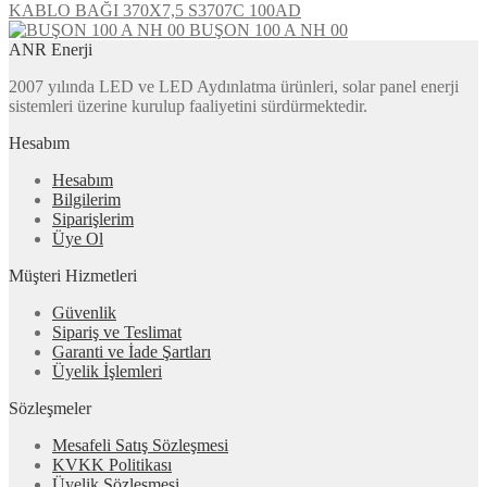
KABLO BAĞI 370X7,5 S3707C 100AD
BUŞON 100 A NH 00
ANR Enerji
2007 yılında LED ve LED Aydınlatma ürünleri, solar panel enerji
sistemleri üzerine kurulup faaliyetini sürdürmektedir.
Hesabım
Hesabım
Bilgilerim
Siparişlerim
Üye Ol
Müşteri Hizmetleri
Güvenlik
Sipariş ve Teslimat
Garanti ve İade Şartları
Üyelik İşlemleri
Sözleşmeler
Mesafeli Satış Sözleşmesi
KVKK Politikası
Üyelik Sözleşmesi