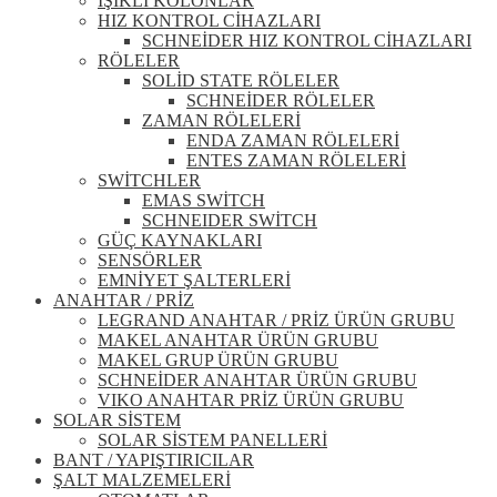
IŞIKLI KOLONLAR
HIZ KONTROL CİHAZLARI
SCHNEİDER HIZ KONTROL CİHAZLARI
RÖLELER
SOLİD STATE RÖLELER
SCHNEİDER RÖLELER
ZAMAN RÖLELERİ
ENDA ZAMAN RÖLELERİ
ENTES ZAMAN RÖLELERİ
SWİTCHLER
EMAS SWİTCH
SCHNEIDER SWİTCH
GÜÇ KAYNAKLARI
SENSÖRLER
EMNİYET ŞALTERLERİ
ANAHTAR / PRİZ
LEGRAND ANAHTAR / PRİZ ÜRÜN GRUBU
MAKEL ANAHTAR ÜRÜN GRUBU
MAKEL GRUP ÜRÜN GRUBU
SCHNEİDER ANAHTAR ÜRÜN GRUBU
VIKO ANAHTAR PRİZ ÜRÜN GRUBU
SOLAR SİSTEM
SOLAR SİSTEM PANELLERİ
BANT / YAPIŞTIRICILAR
ŞALT MALZEMELERİ