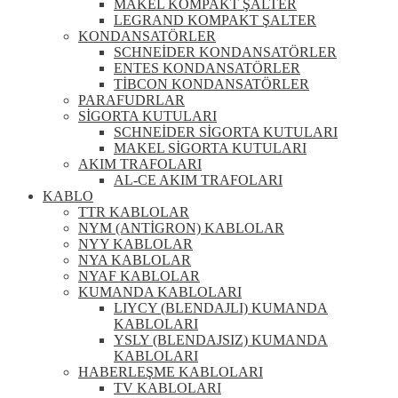
MAKEL KOMPAKT ŞALTER
LEGRAND KOMPAKT ŞALTER
KONDANSATÖRLER
SCHNEİDER KONDANSATÖRLER
ENTES KONDANSATÖRLER
TİBCON KONDANSATÖRLER
PARAFUDRLAR
SİGORTA KUTULARI
SCHNEİDER SİGORTA KUTULARI
MAKEL SİGORTA KUTULARI
AKIM TRAFOLARI
AL-CE AKIM TRAFOLARI
KABLO
TTR KABLOLAR
NYM (ANTİGRON) KABLOLAR
NYY KABLOLAR
NYA KABLOLAR
NYAF KABLOLAR
KUMANDA KABLOLARI
LIYCY (BLENDAJLI) KUMANDA
KABLOLARI
YSLY (BLENDAJSIZ) KUMANDA
KABLOLARI
HABERLEŞME KABLOLARI
TV KABLOLARI