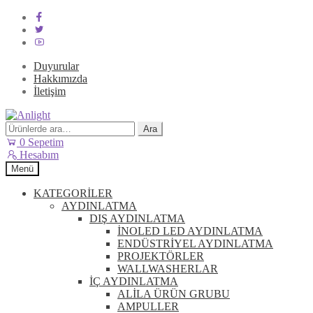
Duyurular
Hakkımızda
İletişim
Dolaşıma
İçeriğe
geç
geç
Ara:
Ara
0
Sepetim
Hesabım
Menü
KATEGORİLER
AYDINLATMA
DIŞ AYDINLATMA
İNOLED LED AYDINLATMA
ENDÜSTRİYEL AYDINLATMA
PROJEKTÖRLER
WALLWASHERLAR
İÇ AYDINLATMA
ALİLA ÜRÜN GRUBU
AMPULLER