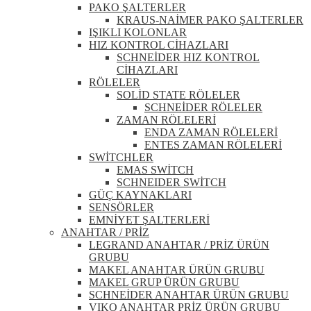
PAKO ŞALTERLER
KRAUS-NAİMER PAKO ŞALTERLER
IŞIKLI KOLONLAR
HIZ KONTROL CİHAZLARI
SCHNEİDER HIZ KONTROL
CİHAZLARI
RÖLELER
SOLİD STATE RÖLELER
SCHNEİDER RÖLELER
ZAMAN RÖLELERİ
ENDA ZAMAN RÖLELERİ
ENTES ZAMAN RÖLELERİ
SWİTCHLER
EMAS SWİTCH
SCHNEIDER SWİTCH
GÜÇ KAYNAKLARI
SENSÖRLER
EMNİYET ŞALTERLERİ
ANAHTAR / PRİZ
LEGRAND ANAHTAR / PRİZ ÜRÜN
GRUBU
MAKEL ANAHTAR ÜRÜN GRUBU
MAKEL GRUP ÜRÜN GRUBU
SCHNEİDER ANAHTAR ÜRÜN GRUBU
VIKO ANAHTAR PRİZ ÜRÜN GRUBU