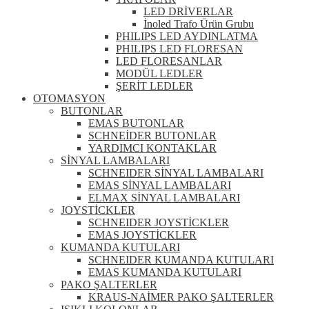
LED DRİVERLAR
İnoled Trafo Ürün Grubu
PHILIPS LED AYDINLATMA
PHILIPS LED FLORESAN
LED FLORESANLAR
MODÜL LEDLER
ŞERİT LEDLER
OTOMASYON
BUTONLAR
EMAS BUTONLAR
SCHNEİDER BUTONLAR
YARDIMCI KONTAKLAR
SİNYAL LAMBALARI
SCHNEIDER SİNYAL LAMBALARI
EMAS SİNYAL LAMBALARI
ELMAX SİNYAL LAMBALARI
JOYSTİCKLER
SCHNEIDER JOYSTİCKLER
EMAS JOYSTİCKLER
KUMANDA KUTULARI
SCHNEIDER KUMANDA KUTULARI
EMAS KUMANDA KUTULARI
PAKO ŞALTERLER
KRAUS-NAİMER PAKO ŞALTERLER