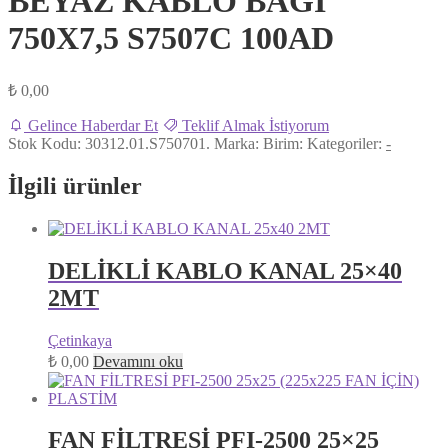
BEYAZ KABLO BAĞI
750X7,5 S7507C 100AD
₺
0,00
Gelince Haberdar Et
Teklif Almak İstiyorum
Stok Kodu:
30312.01.S750701.
Marka:
Birim:
Kategoriler:
-
İlgili ürünler
DELİKLİ KABLO KANAL 25×40
2MT
Çetinkaya
₺
0,00
Devamını oku
FAN FİLTRESİ PFI-2500 25×25