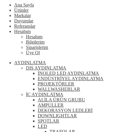
Ana Sayfa
Ürünler
Markalar
Duyurular
Referanslar
Hesabım
Hesabım
Bilgilerim
Siparişlerim
Üye Ol
AYDINLATMA
DIŞ AYDINLATMA
İNOLED LED AYDINLATMA
ENDÜSTRİYEL AYDINLATMA
PROJEKTÖRLER
WALLWASHERLAR
İÇ AYDINLATMA
ALİLA ÜRÜN GRUBU
AMPULLER
DEKORASYON LEDLERİ
DOWNLIGHTLAR
SPOTLAR
LED
TRAFOLAR