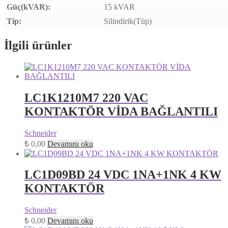
Güç(kVAR):
15 kVAR
Tip:
Silindirik(Tüp)
İlgili ürünler
LC1K1210M7 220 VAC
KONTAKTÖR VİDA BAĞLANTILI
Schneider
₺
0,00
Devamını oku
LC1D09BD 24 VDC 1NA+1NK 4 KW
KONTAKTÖR
Schneider
₺
0,00
Devamını oku