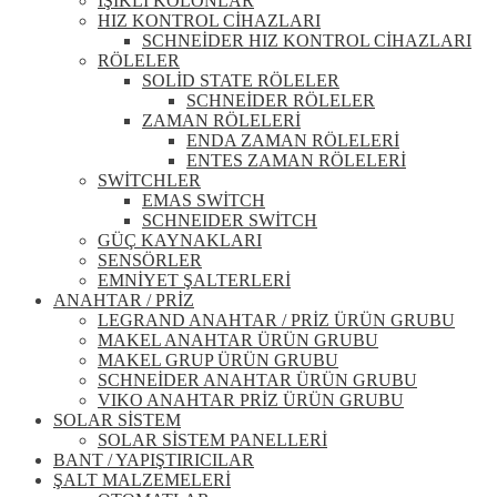
IŞIKLI KOLONLAR
HIZ KONTROL CİHAZLARI
SCHNEİDER HIZ KONTROL CİHAZLARI
RÖLELER
SOLİD STATE RÖLELER
SCHNEİDER RÖLELER
ZAMAN RÖLELERİ
ENDA ZAMAN RÖLELERİ
ENTES ZAMAN RÖLELERİ
SWİTCHLER
EMAS SWİTCH
SCHNEIDER SWİTCH
GÜÇ KAYNAKLARI
SENSÖRLER
EMNİYET ŞALTERLERİ
ANAHTAR / PRİZ
LEGRAND ANAHTAR / PRİZ ÜRÜN GRUBU
MAKEL ANAHTAR ÜRÜN GRUBU
MAKEL GRUP ÜRÜN GRUBU
SCHNEİDER ANAHTAR ÜRÜN GRUBU
VIKO ANAHTAR PRİZ ÜRÜN GRUBU
SOLAR SİSTEM
SOLAR SİSTEM PANELLERİ
BANT / YAPIŞTIRICILAR
ŞALT MALZEMELERİ