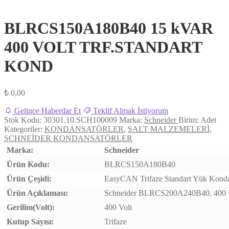
BLRCS150A180B40 15 kVAR
400 VOLT TRF.STANDART
KOND
₺
0,00
Gelince Haberdar Et
Teklif Almak İstiyorum
Stok Kodu:
30301.10.SCH100009
Marka:
Schneider
Birim:
Adet
Kategoriler:
KONDANSATÖRLER
,
ŞALT MALZEMELERİ
,
SCHNEİDER KONDANSATÖRLER
Marka:
Schneider
Ürün Kodu:
BLRCS150A180B40
Ürün Çeşidi:
EasyCAN Trifaze Standart Yük Kondan
Ürün Açıklaması:
Schneider BLRCS200A240B40, 400 Vo
Gerilim(Volt):
400 Volt
Kutup Sayısı:
Trifaze