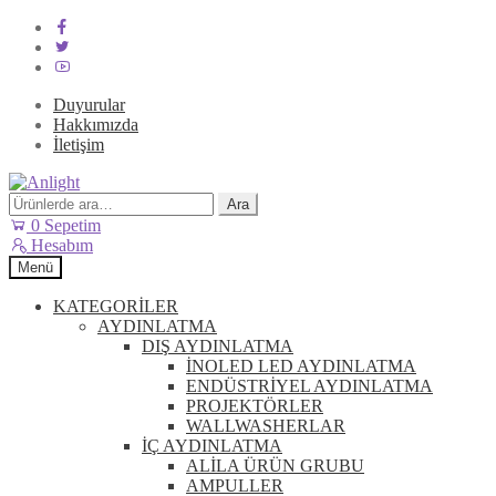
Duyurular
Hakkımızda
İletişim
Dolaşıma
İçeriğe
geç
geç
Ara:
Ara
0
Sepetim
Hesabım
Menü
KATEGORİLER
AYDINLATMA
DIŞ AYDINLATMA
İNOLED LED AYDINLATMA
ENDÜSTRİYEL AYDINLATMA
PROJEKTÖRLER
WALLWASHERLAR
İÇ AYDINLATMA
ALİLA ÜRÜN GRUBU
AMPULLER