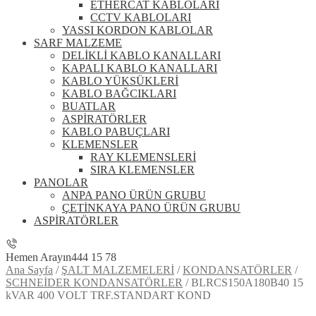
ETHERCAT KABLOLARI
CCTV KABLOLARI
YASSI KORDON KABLOLAR
SARF MALZEME
DELİKLİ KABLO KANALLARI
KAPALI KABLO KANALLARI
KABLO YÜKSÜKLERİ
KABLO BAĞCIKLARI
BUATLAR
ASPİRATÖRLER
KABLO PABUÇLARI
KLEMENSLER
RAY KLEMENSLERİ
SIRA KLEMENSLER
PANOLAR
ANPA PANO ÜRÜN GRUBU
ÇETİNKAYA PANO ÜRÜN GRUBU
ASPİRATÖRLER
Hemen Arayın
444 15 78
Ana Sayfa
/
ŞALT MALZEMELERİ
/
KONDANSATÖRLER
/
SCHNEİDER KONDANSATÖRLER
/
BLRCS150A180B40 15
kVAR 400 VOLT TRF.STANDART KOND