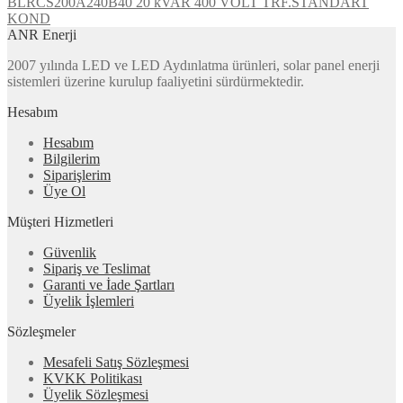
BLRCS200A240B40 20 kVAR 400 VOLT TRF.STANDART
KOND
ANR Enerji
2007 yılında LED ve LED Aydınlatma ürünleri, solar panel enerji
sistemleri üzerine kurulup faaliyetini sürdürmektedir.
Hesabım
Hesabım
Bilgilerim
Siparişlerim
Üye Ol
Müşteri Hizmetleri
Güvenlik
Sipariş ve Teslimat
Garanti ve İade Şartları
Üyelik İşlemleri
Sözleşmeler
Mesafeli Satış Sözleşmesi
KVKK Politikası
Üyelik Sözleşmesi