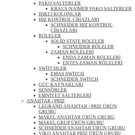
PAKO ŞALTERLER
KRAUS-NAİMER PAKO ŞALTERLER
IŞIKLI KOLONLAR
HIZ KONTROL CİHAZLARI
SCHNEİDER HIZ KONTROL
CİHAZLARI
RÖLELER
SOLİD STATE RÖLELER
SCHNEİDER RÖLELER
ZAMAN RÖLELERİ
ENDA ZAMAN RÖLELERİ
ENTES ZAMAN RÖLELERİ
SWİTCHLER
EMAS SWİTCH
SCHNEIDER SWİTCH
GÜÇ KAYNAKLARI
SENSÖRLER
EMNİYET ŞALTERLERİ
ANAHTAR / PRİZ
LEGRAND ANAHTAR / PRİZ ÜRÜN
GRUBU
MAKEL ANAHTAR ÜRÜN GRUBU
MAKEL GRUP ÜRÜN GRUBU
SCHNEİDER ANAHTAR ÜRÜN GRUBU
VIKO ANAHTAR PRİZ ÜRÜN GRUBU