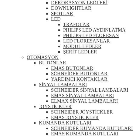
DEKORASYON LEDLERİ
DOWNLIGHTLAR
SPOTLAR
LED
TRAFOLAR
PHILIPS LED AYDINLATMA
PHILIPS LED FLORESAN
LED FLORESANLAR
MODÜL LEDLER
ŞERİT LEDLER
OTOMASYON
BUTONLAR
EMAS BUTONLAR
SCHNEİDER BUTONLAR
YARDIMCI KONTAKLAR
SİNYAL LAMBALARI
SCHNEIDER SİNYAL LAMBALARI
EMAS SİNYAL LAMBALARI
ELMAX SİNYAL LAMBALARI
JOYSTİCKLER
SCHNEIDER JOYSTİCKLER
EMAS JOYSTİCKLER
KUMANDA KUTULARI
SCHNEIDER KUMANDA KUTULARI
EMAS KUMANDA KUTULARI