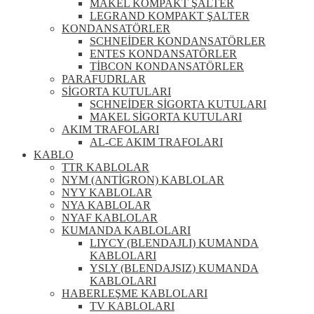
MAKEL KOMPAKT ŞALTER
LEGRAND KOMPAKT ŞALTER
KONDANSATÖRLER
SCHNEİDER KONDANSATÖRLER
ENTES KONDANSATÖRLER
TİBCON KONDANSATÖRLER
PARAFUDRLAR
SİGORTA KUTULARI
SCHNEİDER SİGORTA KUTULARI
MAKEL SİGORTA KUTULARI
AKIM TRAFOLARI
AL-CE AKIM TRAFOLARI
KABLO
TTR KABLOLAR
NYM (ANTİGRON) KABLOLAR
NYY KABLOLAR
NYA KABLOLAR
NYAF KABLOLAR
KUMANDA KABLOLARI
LIYCY (BLENDAJLI) KUMANDA
KABLOLARI
YSLY (BLENDAJSIZ) KUMANDA
KABLOLARI
HABERLEŞME KABLOLARI
TV KABLOLARI