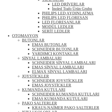
LED DRİVERLAR
İnoled Trafo Ürün Grubu
PHILIPS LED AYDINLATMA
PHILIPS LED FLORESAN
LED FLORESANLAR
MODÜL LEDLER
ŞERİT LEDLER
OTOMASYON
BUTONLAR
EMAS BUTONLAR
SCHNEİDER BUTONLAR
YARDIMCI KONTAKLAR
SİNYAL LAMBALARI
SCHNEIDER SİNYAL LAMBALARI
EMAS SİNYAL LAMBALARI
ELMAX SİNYAL LAMBALARI
JOYSTİCKLER
SCHNEIDER JOYSTİCKLER
EMAS JOYSTİCKLER
KUMANDA KUTULARI
SCHNEIDER KUMANDA KUTULARI
EMAS KUMANDA KUTULARI
PAKO ŞALTERLER
KRAUS-NAİMER PAKO ŞALTERLER