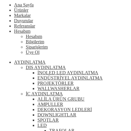
Ana Sayfa
Ürünler
Markalar
Duyurular
Referanslar
Hesabım
Hesabım
Bilgilerim
Siparişlerim
Üye Ol
AYDINLATMA
DIŞ AYDINLATMA
İNOLED LED AYDINLATMA
ENDÜSTRİYEL AYDINLATMA
PROJEKTÖRLER
WALLWASHERLAR
İÇ AYDINLATMA
ALİLA ÜRÜN GRUBU
AMPULLER
DEKORASYON LEDLERİ
DOWNLIGHTLAR
SPOTLAR
LED
TRAFOLAR