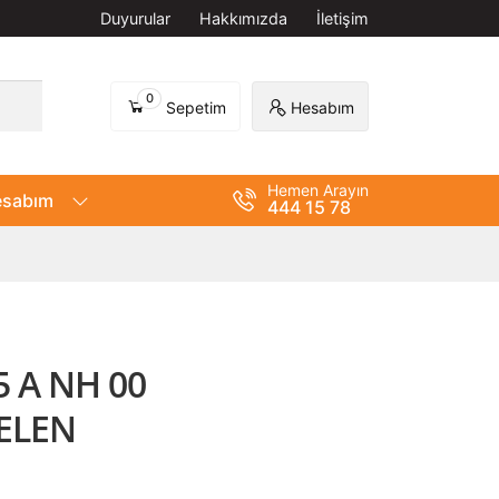
Duyurular
Hakkımızda
İletişim
0
Sepetim
Hesabım
Hemen Arayın
sabım
444 15 78
 A NH 00
ELEN