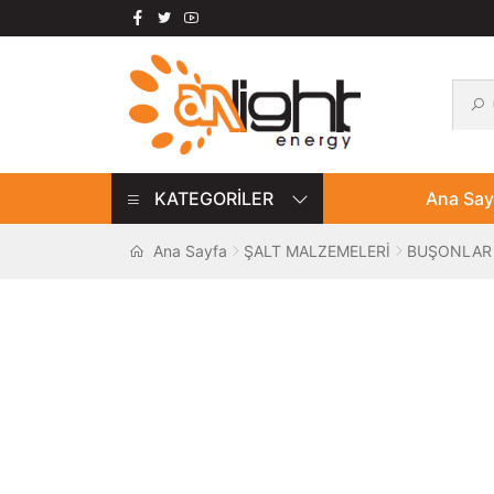
Ara:
Ara
Dolaşıma
İçeriğe
geç
geç
KATEGORİLER
Ana Say
Ana Sayfa
ŞALT MALZEMELERİ
BUŞONLAR