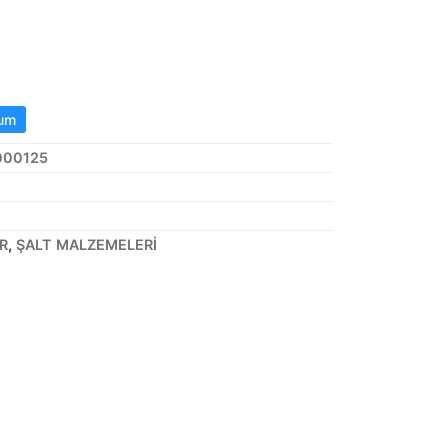
rum
000125
R
,
ŞALT MALZEMELERİ