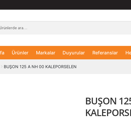
fa
Ürünler
Markalar
Duyurular
Referanslar
He
BUŞON 125 A NH 00 KALEPORSELEN
BUŞON 125
KALEPORS