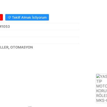
t
Teklif Almak İstiyorum
M1053
LLER
,
OTOMASYON