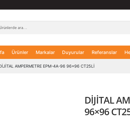
fa
Ürünler
Markalar
Duyurular
Referanslar
He
DİJİTAL AMPERMETRE EPM-4A-96 96×96 CT25Lİ
DİJİTAL A
96×96 CT25