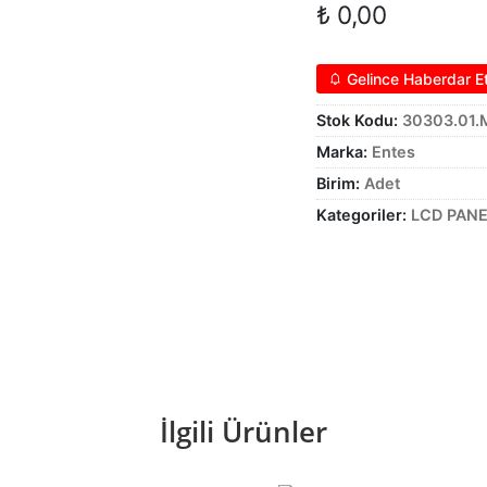
₺
0,00
Gelince Haberdar E
Stok Kodu:
30303.01.
Marka:
Entes
Birim:
Adet
Kategoriler:
LCD PANE
İlgili Ürünler