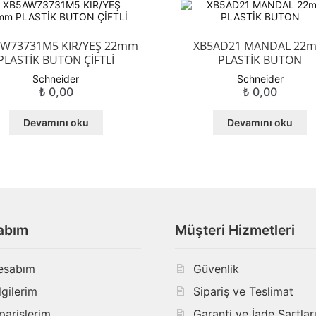
W73731M5 KIR/YEŞ 22mm
XB5AD21 MANDAL 22
PLASTİK BUTON ÇİFTLİ
PLASTİK BUTON
Schneider
Schneider
₺
0,00
₺
0,00
Devamını oku
Devamını oku
abım
Müşteri Hizmetleri
esabım
Güvenlik
lgilerim
Sipariş ve Teslimat
parişlerim
Garanti ve İade Şartlar