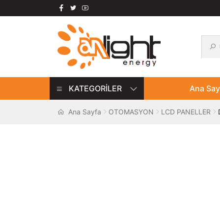
Ara:
Ara
Dolaşıma
İçeriğe
geç
geç
KATEGORİLER
Ana Say
Ana Sayfa
OTOMASYON
LCD PANELLER