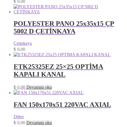
₺
0,00
POLYESTER PANO 25x35x15 ÇP
5002 D ÇETİNKAYA
Çetinkaya
₺
0,00
ETK25325EZ 25×25 OPTİMA
KAPALI KANAL
₺
0,00
Devamını oku
FAN 150x170x51 220VAC AXIAL
Diğer
₺
0,00
Devamını oku