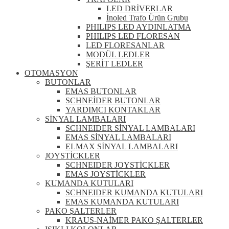
LED DRİVERLAR
İnoled Trafo Ürün Grubu
PHILIPS LED AYDINLATMA
PHILIPS LED FLORESAN
LED FLORESANLAR
MODÜL LEDLER
ŞERİT LEDLER
OTOMASYON
BUTONLAR
EMAS BUTONLAR
SCHNEİDER BUTONLAR
YARDIMCI KONTAKLAR
SİNYAL LAMBALARI
SCHNEIDER SİNYAL LAMBALARI
EMAS SİNYAL LAMBALARI
ELMAX SİNYAL LAMBALARI
JOYSTİCKLER
SCHNEIDER JOYSTİCKLER
EMAS JOYSTİCKLER
KUMANDA KUTULARI
SCHNEIDER KUMANDA KUTULARI
EMAS KUMANDA KUTULARI
PAKO ŞALTERLER
KRAUS-NAİMER PAKO ŞALTERLER