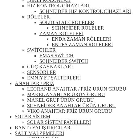
IŞIKLI KOLONLAR
HIZ KONTROL CİHAZLARI
SCHNEİDER HIZ KONTROL CİHAZLARI
RÖLELER
SOLİD STATE RÖLELER
SCHNEİDER RÖLELER
ZAMAN RÖLELERİ
ENDA ZAMAN RÖLELERİ
ENTES ZAMAN RÖLELERİ
SWİTCHLER
EMAS SWİTCH
SCHNEIDER SWİTCH
GÜÇ KAYNAKLARI
SENSÖRLER
EMNİYET ŞALTERLERİ
ANAHTAR / PRİZ
LEGRAND ANAHTAR / PRİZ ÜRÜN GRUBU
MAKEL ANAHTAR ÜRÜN GRUBU
MAKEL GRUP ÜRÜN GRUBU
SCHNEİDER ANAHTAR ÜRÜN GRUBU
VIKO ANAHTAR PRİZ ÜRÜN GRUBU
SOLAR SİSTEM
SOLAR SİSTEM PANELLERİ
BANT / YAPIŞTIRICILAR
ŞALT MALZEMELERİ