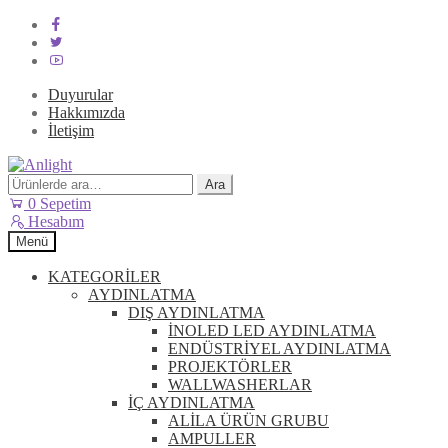
Duyurular
Hakkımızda
İletişim
Dolaşıma
İçeriğe
geç
geç
Ara:
Ara
0
Sepetim
Hesabım
Menü
KATEGORİLER
AYDINLATMA
DIŞ AYDINLATMA
İNOLED LED AYDINLATMA
ENDÜSTRİYEL AYDINLATMA
PROJEKTÖRLER
WALLWASHERLAR
İÇ AYDINLATMA
ALİLA ÜRÜN GRUBU
AMPULLER