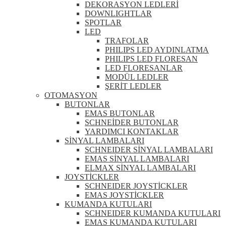
DEKORASYON LEDLERİ
DOWNLIGHTLAR
SPOTLAR
LED
TRAFOLAR
PHILIPS LED AYDINLATMA
PHILIPS LED FLORESAN
LED FLORESANLAR
MODÜL LEDLER
ŞERİT LEDLER
OTOMASYON
BUTONLAR
EMAS BUTONLAR
SCHNEİDER BUTONLAR
YARDIMCI KONTAKLAR
SİNYAL LAMBALARI
SCHNEIDER SİNYAL LAMBALARI
EMAS SİNYAL LAMBALARI
ELMAX SİNYAL LAMBALARI
JOYSTİCKLER
SCHNEIDER JOYSTİCKLER
EMAS JOYSTİCKLER
KUMANDA KUTULARI
SCHNEIDER KUMANDA KUTULARI
EMAS KUMANDA KUTULARI