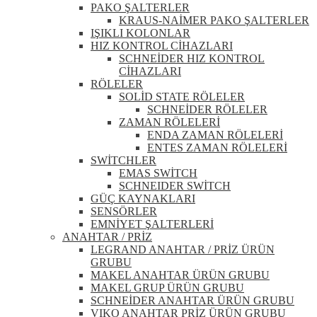
PAKO ŞALTERLER
KRAUS-NAİMER PAKO ŞALTERLER
IŞIKLI KOLONLAR
HIZ KONTROL CİHAZLARI
SCHNEİDER HIZ KONTROL
CİHAZLARI
RÖLELER
SOLİD STATE RÖLELER
SCHNEİDER RÖLELER
ZAMAN RÖLELERİ
ENDA ZAMAN RÖLELERİ
ENTES ZAMAN RÖLELERİ
SWİTCHLER
EMAS SWİTCH
SCHNEIDER SWİTCH
GÜÇ KAYNAKLARI
SENSÖRLER
EMNİYET ŞALTERLERİ
ANAHTAR / PRİZ
LEGRAND ANAHTAR / PRİZ ÜRÜN
GRUBU
MAKEL ANAHTAR ÜRÜN GRUBU
MAKEL GRUP ÜRÜN GRUBU
SCHNEİDER ANAHTAR ÜRÜN GRUBU
VIKO ANAHTAR PRİZ ÜRÜN GRUBU