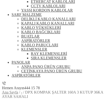
ETHERCAT KABLOLARI
CCTV KABLOLARI
YASSI KORDON KABLOLAR
SARF MALZEME
DELİKLİ KABLO KANALLARI
KAPALI KABLO KANALLARI
KABLO YÜKSÜKLERİ
KABLO BAĞCIKLARI
BUATLAR
ASPİRATÖRLER
KABLO PABUÇLARI
KLEMENSLER
RAY KLEMENSLERİ
SIRA KLEMENSLER
PANOLAR
ANPA PANO ÜRÜN GRUBU
ÇETİNKAYA PANO ÜRÜN GRUBU
ASPİRATÖRLER
Hemen Arayın
444 15 78
Ana Sayfa
/
-
/
DPX KOMPAK ŞALTER 160A 3 KUTUP 36KA
AYAR SAHALI