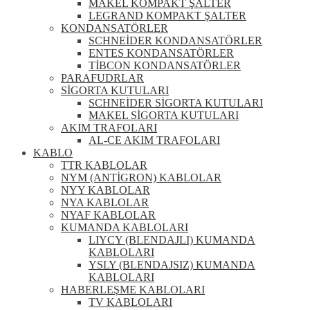
MAKEL KOMPAKT ŞALTER
LEGRAND KOMPAKT ŞALTER
KONDANSATÖRLER
SCHNEİDER KONDANSATÖRLER
ENTES KONDANSATÖRLER
TİBCON KONDANSATÖRLER
PARAFUDRLAR
SİGORTA KUTULARI
SCHNEİDER SİGORTA KUTULARI
MAKEL SİGORTA KUTULARI
AKIM TRAFOLARI
AL-CE AKIM TRAFOLARI
KABLO
TTR KABLOLAR
NYM (ANTİGRON) KABLOLAR
NYY KABLOLAR
NYA KABLOLAR
NYAF KABLOLAR
KUMANDA KABLOLARI
LIYCY (BLENDAJLI) KUMANDA
KABLOLARI
YSLY (BLENDAJSIZ) KUMANDA
KABLOLARI
HABERLEŞME KABLOLARI
TV KABLOLARI