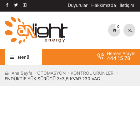
Duyurular
Hakkımızda
İletişim
0
Dolaşıma
İçeriğe
geç
geç
Hemen Arayın
Menü
444 15 78
Alt
AYDINLATMA
Ana Sayfa
OTOMASYON
KONTROL ÜRÜNLERİ
ENDÜKTİF YÜK SÜRÜCÜ 3*3,5 KVAR 230 VAC
menüy
Alt
genişle
OTOMASYON
menüy
Alt
genişle
ANAHTAR / PRİZ
menüy
Alt
genişle
SOLAR SİSTEM
menüy
genişle
BANT / YAPIŞTIRICILAR