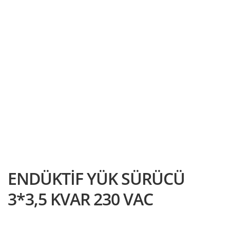
Alt
ŞALT MALZEMELERİ
menüy
Alt
genişle
KABLO
menüy
Alt
genişle
SARF MALZEME
menüy
Alt
genişle
PANOLAR
menüy
genişle
ASPİRATÖRLER
ENDÜKTİF YÜK SÜRÜCÜ
3*3,5 KVAR 230 VAC