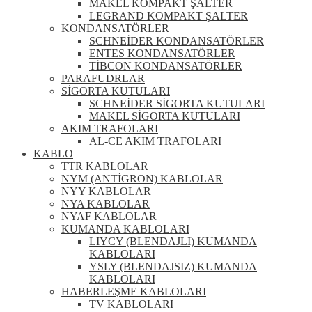
MAKEL KOMPAKT ŞALTER
LEGRAND KOMPAKT ŞALTER
KONDANSATÖRLER
SCHNEİDER KONDANSATÖRLER
ENTES KONDANSATÖRLER
TİBCON KONDANSATÖRLER
PARAFUDRLAR
SİGORTA KUTULARI
SCHNEİDER SİGORTA KUTULARI
MAKEL SİGORTA KUTULARI
AKIM TRAFOLARI
AL-CE AKIM TRAFOLARI
KABLO
TTR KABLOLAR
NYM (ANTİGRON) KABLOLAR
NYY KABLOLAR
NYA KABLOLAR
NYAF KABLOLAR
KUMANDA KABLOLARI
LIYCY (BLENDAJLI) KUMANDA
KABLOLARI
YSLY (BLENDAJSIZ) KUMANDA
KABLOLARI
HABERLEŞME KABLOLARI
TV KABLOLARI