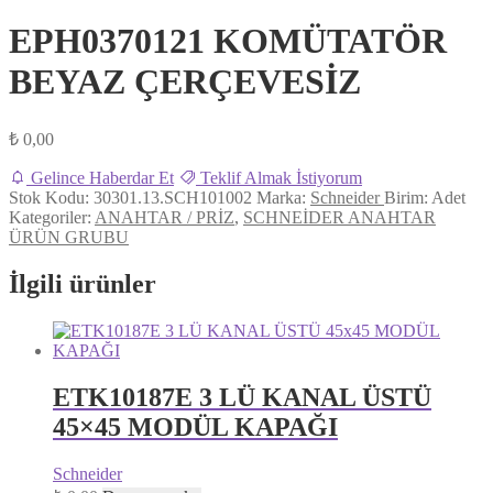
EPH0370121 KOMÜTATÖR
BEYAZ ÇERÇEVESİZ
₺
0,00
Gelince Haberdar Et
Teklif Almak İstiyorum
Stok Kodu:
30301.13.SCH101002
Marka:
Schneider
Birim:
Adet
Kategoriler:
ANAHTAR / PRİZ
,
SCHNEİDER ANAHTAR
ÜRÜN GRUBU
İlgili ürünler
ETK10187E 3 LÜ KANAL ÜSTÜ
45×45 MODÜL KAPAĞI
Schneider