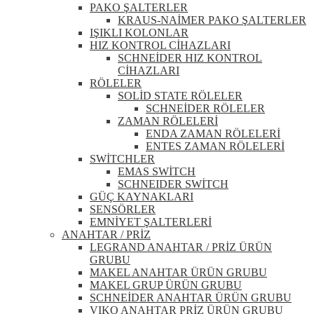
PAKO ŞALTERLER
KRAUS-NAİMER PAKO ŞALTERLER
IŞIKLI KOLONLAR
HIZ KONTROL CİHAZLARI
SCHNEİDER HIZ KONTROL
CİHAZLARI
RÖLELER
SOLİD STATE RÖLELER
SCHNEİDER RÖLELER
ZAMAN RÖLELERİ
ENDA ZAMAN RÖLELERİ
ENTES ZAMAN RÖLELERİ
SWİTCHLER
EMAS SWİTCH
SCHNEIDER SWİTCH
GÜÇ KAYNAKLARI
SENSÖRLER
EMNİYET ŞALTERLERİ
ANAHTAR / PRİZ
LEGRAND ANAHTAR / PRİZ ÜRÜN
GRUBU
MAKEL ANAHTAR ÜRÜN GRUBU
MAKEL GRUP ÜRÜN GRUBU
SCHNEİDER ANAHTAR ÜRÜN GRUBU
VIKO ANAHTAR PRİZ ÜRÜN GRUBU