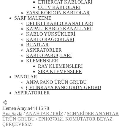
ETHERCAT KABLOLARI
CCTV KABLOLARI
YASSI KORDON KABLOLAR
SARF MALZEME
DELİKLİ KABLO KANALLARI
KAPALI KABLO KANALLARI
KABLO YÜKSÜKLERİ
KABLO BAĞCIKLARI
BUATLAR
ASPİRATÖRLER
KABLO PABUÇLARI
KLEMENSLER
RAY KLEMENSLERİ
SIRA KLEMENSLER
PANOLAR
ANPA PANO ÜRÜN GRUBU
ÇETİNKAYA PANO ÜRÜN GRUBU
ASPİRATÖRLER
Hemen Arayın
444 15 78
Ana Sayfa
/
ANAHTAR / PRİZ
/
SCHNEİDER ANAHTAR
ÜRÜN GRUBU
/
EPH0370121 KOMÜTATÖR BEYAZ
ÇERÇEVESİZ