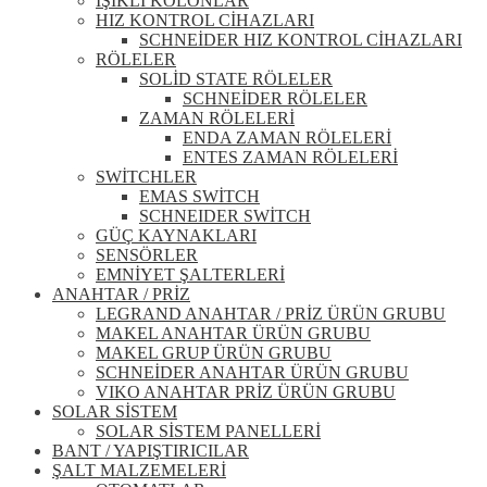
IŞIKLI KOLONLAR
HIZ KONTROL CİHAZLARI
SCHNEİDER HIZ KONTROL CİHAZLARI
RÖLELER
SOLİD STATE RÖLELER
SCHNEİDER RÖLELER
ZAMAN RÖLELERİ
ENDA ZAMAN RÖLELERİ
ENTES ZAMAN RÖLELERİ
SWİTCHLER
EMAS SWİTCH
SCHNEIDER SWİTCH
GÜÇ KAYNAKLARI
SENSÖRLER
EMNİYET ŞALTERLERİ
ANAHTAR / PRİZ
LEGRAND ANAHTAR / PRİZ ÜRÜN GRUBU
MAKEL ANAHTAR ÜRÜN GRUBU
MAKEL GRUP ÜRÜN GRUBU
SCHNEİDER ANAHTAR ÜRÜN GRUBU
VIKO ANAHTAR PRİZ ÜRÜN GRUBU
SOLAR SİSTEM
SOLAR SİSTEM PANELLERİ
BANT / YAPIŞTIRICILAR
ŞALT MALZEMELERİ