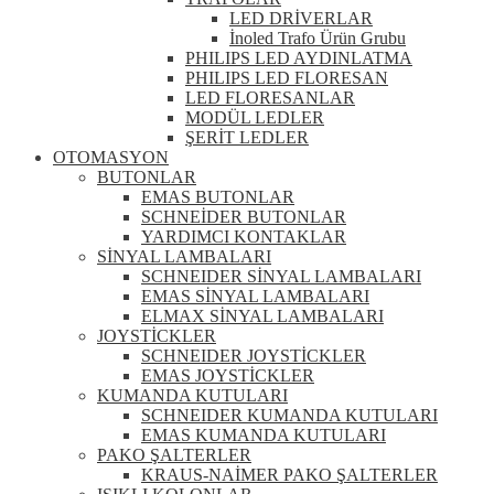
LED DRİVERLAR
İnoled Trafo Ürün Grubu
PHILIPS LED AYDINLATMA
PHILIPS LED FLORESAN
LED FLORESANLAR
MODÜL LEDLER
ŞERİT LEDLER
OTOMASYON
BUTONLAR
EMAS BUTONLAR
SCHNEİDER BUTONLAR
YARDIMCI KONTAKLAR
SİNYAL LAMBALARI
SCHNEIDER SİNYAL LAMBALARI
EMAS SİNYAL LAMBALARI
ELMAX SİNYAL LAMBALARI
JOYSTİCKLER
SCHNEIDER JOYSTİCKLER
EMAS JOYSTİCKLER
KUMANDA KUTULARI
SCHNEIDER KUMANDA KUTULARI
EMAS KUMANDA KUTULARI
PAKO ŞALTERLER
KRAUS-NAİMER PAKO ŞALTERLER