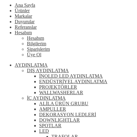
Ana Sayfa
Ürünler
Markalar
Duyurular
Referanslar
Hesabım
Hesabım
Bilgilerim
Siparişlerim
Üye Ol
AYDINLATMA
DIŞ AYDINLATMA
İNOLED LED AYDINLATMA
ENDÜSTRİYEL AYDINLATMA
PROJEKTÖRLER
WALLWASHERLAR
İÇ AYDINLATMA
ALİLA ÜRÜN GRUBU
AMPULLER
DEKORASYON LEDLERİ
DOWNLIGHTLAR
SPOTLAR
LED
TRAFOLAR