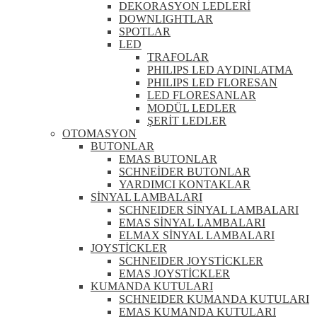
DEKORASYON LEDLERİ
DOWNLIGHTLAR
SPOTLAR
LED
TRAFOLAR
PHILIPS LED AYDINLATMA
PHILIPS LED FLORESAN
LED FLORESANLAR
MODÜL LEDLER
ŞERİT LEDLER
OTOMASYON
BUTONLAR
EMAS BUTONLAR
SCHNEİDER BUTONLAR
YARDIMCI KONTAKLAR
SİNYAL LAMBALARI
SCHNEIDER SİNYAL LAMBALARI
EMAS SİNYAL LAMBALARI
ELMAX SİNYAL LAMBALARI
JOYSTİCKLER
SCHNEIDER JOYSTİCKLER
EMAS JOYSTİCKLER
KUMANDA KUTULARI
SCHNEIDER KUMANDA KUTULARI
EMAS KUMANDA KUTULARI