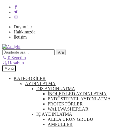
Duyurular
Hakkımızda
İletişim
Dolaşıma
İçeriğe
geç
geç
Ara:
Ara
0
Sepetim
Hesabım
Menü
KATEGORİLER
AYDINLATMA
DIŞ AYDINLATMA
İNOLED LED AYDINLATMA
ENDÜSTRİYEL AYDINLATMA
PROJEKTÖRLER
WALLWASHERLAR
İÇ AYDINLATMA
ALİLA ÜRÜN GRUBU
AMPULLER