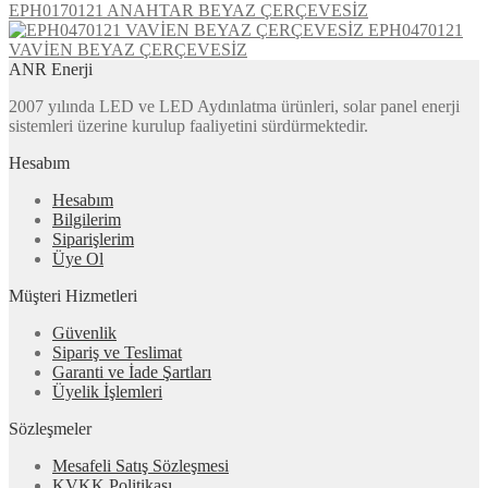
EPH0170121 ANAHTAR BEYAZ ÇERÇEVESİZ
EPH0470121
VAVİEN BEYAZ ÇERÇEVESİZ
ANR Enerji
2007 yılında LED ve LED Aydınlatma ürünleri, solar panel enerji
sistemleri üzerine kurulup faaliyetini sürdürmektedir.
Hesabım
Hesabım
Bilgilerim
Siparişlerim
Üye Ol
Müşteri Hizmetleri
Güvenlik
Sipariş ve Teslimat
Garanti ve İade Şartları
Üyelik İşlemleri
Sözleşmeler
Mesafeli Satış Sözleşmesi
KVKK Politikası