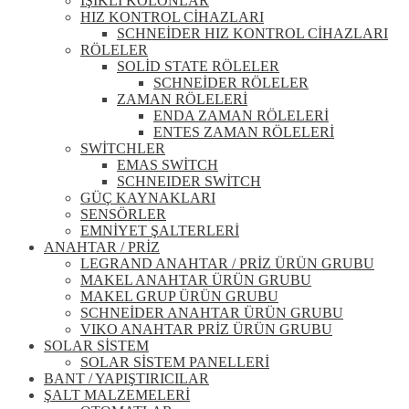
IŞIKLI KOLONLAR
HIZ KONTROL CİHAZLARI
SCHNEİDER HIZ KONTROL CİHAZLARI
RÖLELER
SOLİD STATE RÖLELER
SCHNEİDER RÖLELER
ZAMAN RÖLELERİ
ENDA ZAMAN RÖLELERİ
ENTES ZAMAN RÖLELERİ
SWİTCHLER
EMAS SWİTCH
SCHNEIDER SWİTCH
GÜÇ KAYNAKLARI
SENSÖRLER
EMNİYET ŞALTERLERİ
ANAHTAR / PRİZ
LEGRAND ANAHTAR / PRİZ ÜRÜN GRUBU
MAKEL ANAHTAR ÜRÜN GRUBU
MAKEL GRUP ÜRÜN GRUBU
SCHNEİDER ANAHTAR ÜRÜN GRUBU
VIKO ANAHTAR PRİZ ÜRÜN GRUBU
SOLAR SİSTEM
SOLAR SİSTEM PANELLERİ
BANT / YAPIŞTIRICILAR
ŞALT MALZEMELERİ