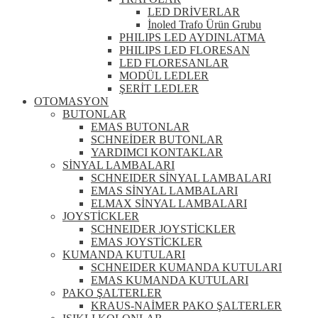
LED DRİVERLAR
İnoled Trafo Ürün Grubu
PHILIPS LED AYDINLATMA
PHILIPS LED FLORESAN
LED FLORESANLAR
MODÜL LEDLER
ŞERİT LEDLER
OTOMASYON
BUTONLAR
EMAS BUTONLAR
SCHNEİDER BUTONLAR
YARDIMCI KONTAKLAR
SİNYAL LAMBALARI
SCHNEIDER SİNYAL LAMBALARI
EMAS SİNYAL LAMBALARI
ELMAX SİNYAL LAMBALARI
JOYSTİCKLER
SCHNEIDER JOYSTİCKLER
EMAS JOYSTİCKLER
KUMANDA KUTULARI
SCHNEIDER KUMANDA KUTULARI
EMAS KUMANDA KUTULARI
PAKO ŞALTERLER
KRAUS-NAİMER PAKO ŞALTERLER