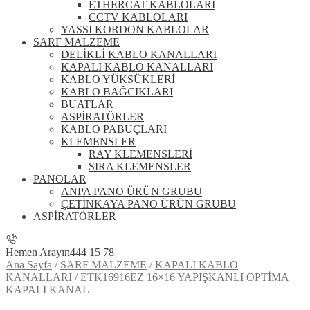
ETHERCAT KABLOLARI
CCTV KABLOLARI
YASSI KORDON KABLOLAR
SARF MALZEME
DELİKLİ KABLO KANALLARI
KAPALI KABLO KANALLARI
KABLO YÜKSÜKLERİ
KABLO BAĞCIKLARI
BUATLAR
ASPİRATÖRLER
KABLO PABUÇLARI
KLEMENSLER
RAY KLEMENSLERİ
SIRA KLEMENSLER
PANOLAR
ANPA PANO ÜRÜN GRUBU
ÇETİNKAYA PANO ÜRÜN GRUBU
ASPİRATÖRLER
Hemen Arayın
444 15 78
Ana Sayfa
/
SARF MALZEME
/
KAPALI KABLO
KANALLARI
/
ETK16916EZ 16×16 YAPIŞKANLI OPTİMA
KAPALI KANAL