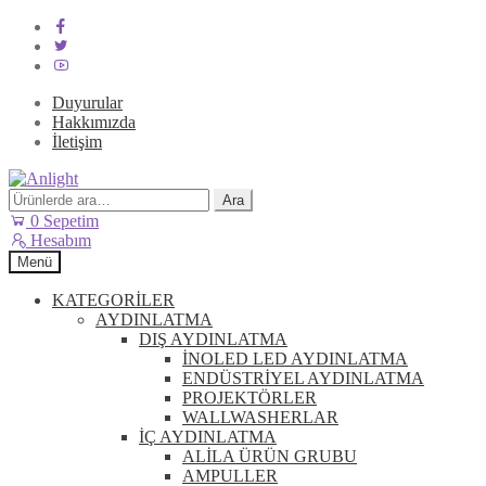
Duyurular
Hakkımızda
İletişim
Dolaşıma
İçeriğe
geç
geç
Ara:
Ara
0
Sepetim
Hesabım
Menü
KATEGORİLER
AYDINLATMA
DIŞ AYDINLATMA
İNOLED LED AYDINLATMA
ENDÜSTRİYEL AYDINLATMA
PROJEKTÖRLER
WALLWASHERLAR
İÇ AYDINLATMA
ALİLA ÜRÜN GRUBU
AMPULLER