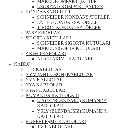
MAKEL KOMPAKT ŞALTER
LEGRAND KOMPAKT ŞALTER
KONDANSATÖRLER
SCHNEİDER KONDANSATÖRLER
ENTES KONDANSATÖRLER
TİBCON KONDANSATÖRLER
PARAFUDRLAR
SİGORTA KUTULARI
SCHNEİDER SİGORTA KUTULARI
MAKEL SİGORTA KUTULARI
AKIM TRAFOLARI
AL-CE AKIM TRAFOLARI
KABLO
TTR KABLOLAR
NYM (ANTİGRON) KABLOLAR
NYY KABLOLAR
NYA KABLOLAR
NYAF KABLOLAR
KUMANDA KABLOLARI
LIYCY (BLENDAJLI) KUMANDA
KABLOLARI
YSLY (BLENDAJSIZ) KUMANDA
KABLOLARI
HABERLEŞME KABLOLARI
TV KABLOLARI