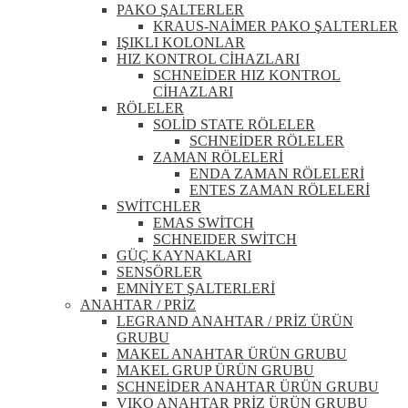
PAKO ŞALTERLER
KRAUS-NAİMER PAKO ŞALTERLER
IŞIKLI KOLONLAR
HIZ KONTROL CİHAZLARI
SCHNEİDER HIZ KONTROL
CİHAZLARI
RÖLELER
SOLİD STATE RÖLELER
SCHNEİDER RÖLELER
ZAMAN RÖLELERİ
ENDA ZAMAN RÖLELERİ
ENTES ZAMAN RÖLELERİ
SWİTCHLER
EMAS SWİTCH
SCHNEIDER SWİTCH
GÜÇ KAYNAKLARI
SENSÖRLER
EMNİYET ŞALTERLERİ
ANAHTAR / PRİZ
LEGRAND ANAHTAR / PRİZ ÜRÜN
GRUBU
MAKEL ANAHTAR ÜRÜN GRUBU
MAKEL GRUP ÜRÜN GRUBU
SCHNEİDER ANAHTAR ÜRÜN GRUBU
VIKO ANAHTAR PRİZ ÜRÜN GRUBU