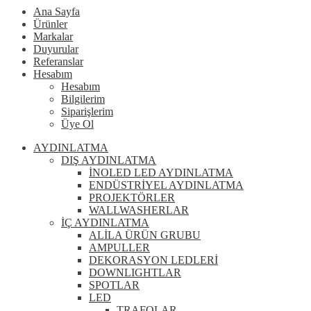
Ana Sayfa
Ürünler
Markalar
Duyurular
Referanslar
Hesabım
Hesabım
Bilgilerim
Siparişlerim
Üye Ol
AYDINLATMA
DIŞ AYDINLATMA
İNOLED LED AYDINLATMA
ENDÜSTRİYEL AYDINLATMA
PROJEKTÖRLER
WALLWASHERLAR
İÇ AYDINLATMA
ALİLA ÜRÜN GRUBU
AMPULLER
DEKORASYON LEDLERİ
DOWNLIGHTLAR
SPOTLAR
LED
TRAFOLAR