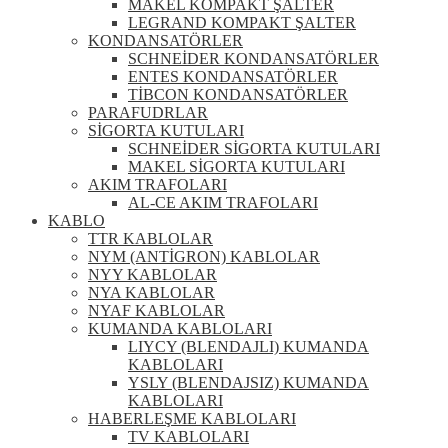
MAKEL KOMPAKT ŞALTER
LEGRAND KOMPAKT ŞALTER
KONDANSATÖRLER
SCHNEİDER KONDANSATÖRLER
ENTES KONDANSATÖRLER
TİBCON KONDANSATÖRLER
PARAFUDRLAR
SİGORTA KUTULARI
SCHNEİDER SİGORTA KUTULARI
MAKEL SİGORTA KUTULARI
AKIM TRAFOLARI
AL-CE AKIM TRAFOLARI
KABLO
TTR KABLOLAR
NYM (ANTİGRON) KABLOLAR
NYY KABLOLAR
NYA KABLOLAR
NYAF KABLOLAR
KUMANDA KABLOLARI
LIYCY (BLENDAJLI) KUMANDA
KABLOLARI
YSLY (BLENDAJSIZ) KUMANDA
KABLOLARI
HABERLEŞME KABLOLARI
TV KABLOLARI