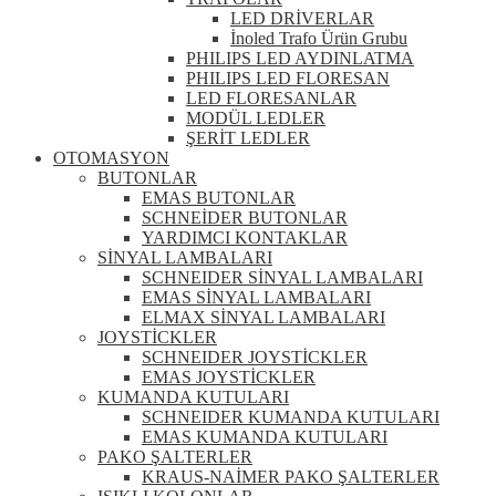
LED DRİVERLAR
İnoled Trafo Ürün Grubu
PHILIPS LED AYDINLATMA
PHILIPS LED FLORESAN
LED FLORESANLAR
MODÜL LEDLER
ŞERİT LEDLER
OTOMASYON
BUTONLAR
EMAS BUTONLAR
SCHNEİDER BUTONLAR
YARDIMCI KONTAKLAR
SİNYAL LAMBALARI
SCHNEIDER SİNYAL LAMBALARI
EMAS SİNYAL LAMBALARI
ELMAX SİNYAL LAMBALARI
JOYSTİCKLER
SCHNEIDER JOYSTİCKLER
EMAS JOYSTİCKLER
KUMANDA KUTULARI
SCHNEIDER KUMANDA KUTULARI
EMAS KUMANDA KUTULARI
PAKO ŞALTERLER
KRAUS-NAİMER PAKO ŞALTERLER