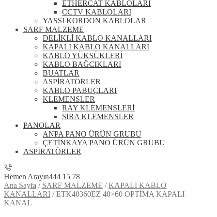
ETHERCAT KABLOLARI
CCTV KABLOLARI
YASSI KORDON KABLOLAR
SARF MALZEME
DELİKLİ KABLO KANALLARI
KAPALI KABLO KANALLARI
KABLO YÜKSÜKLERİ
KABLO BAĞCIKLARI
BUATLAR
ASPİRATÖRLER
KABLO PABUÇLARI
KLEMENSLER
RAY KLEMENSLERİ
SIRA KLEMENSLER
PANOLAR
ANPA PANO ÜRÜN GRUBU
ÇETİNKAYA PANO ÜRÜN GRUBU
ASPİRATÖRLER
Hemen Arayın
444 15 78
Ana Sayfa
/
SARF MALZEME
/
KAPALI KABLO
KANALLARI
/
ETK40360EZ 40×60 OPTİMA KAPALI
KANAL