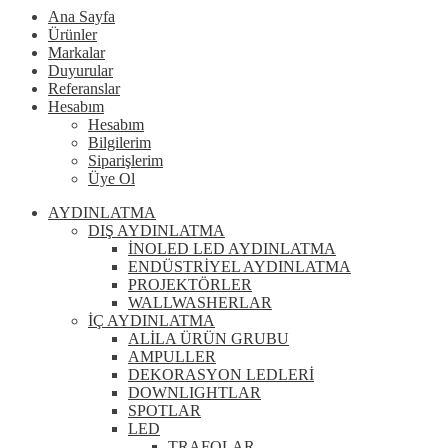
Ana Sayfa
Ürünler
Markalar
Duyurular
Referanslar
Hesabım
Hesabım
Bilgilerim
Siparişlerim
Üye Ol
AYDINLATMA
DIŞ AYDINLATMA
İNOLED LED AYDINLATMA
ENDÜSTRİYEL AYDINLATMA
PROJEKTÖRLER
WALLWASHERLAR
İÇ AYDINLATMA
ALİLA ÜRÜN GRUBU
AMPULLER
DEKORASYON LEDLERİ
DOWNLIGHTLAR
SPOTLAR
LED
TRAFOLAR