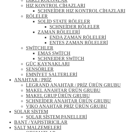
IŞIKLI KOLONLAR
HIZ KONTROL CİHAZLARI
SCHNEİDER HIZ KONTROL CİHAZLARI
RÖLELER
SOLİD STATE RÖLELER
SCHNEİDER RÖLELER
ZAMAN RÖLELERİ
ENDA ZAMAN RÖLELERİ
ENTES ZAMAN RÖLELERİ
SWİTCHLER
EMAS SWİTCH
SCHNEIDER SWİTCH
GÜÇ KAYNAKLARI
SENSÖRLER
EMNİYET ŞALTERLERİ
ANAHTAR / PRİZ
LEGRAND ANAHTAR / PRİZ ÜRÜN GRUBU
MAKEL ANAHTAR ÜRÜN GRUBU
MAKEL GRUP ÜRÜN GRUBU
SCHNEİDER ANAHTAR ÜRÜN GRUBU
VIKO ANAHTAR PRİZ ÜRÜN GRUBU
SOLAR SİSTEM
SOLAR SİSTEM PANELLERİ
BANT / YAPIŞTIRICILAR
ŞALT MALZEMELERİ