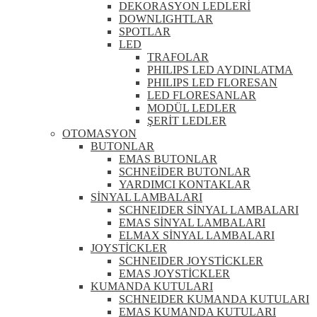
DEKORASYON LEDLERİ
DOWNLIGHTLAR
SPOTLAR
LED
TRAFOLAR
PHILIPS LED AYDINLATMA
PHILIPS LED FLORESAN
LED FLORESANLAR
MODÜL LEDLER
ŞERİT LEDLER
OTOMASYON
BUTONLAR
EMAS BUTONLAR
SCHNEİDER BUTONLAR
YARDIMCI KONTAKLAR
SİNYAL LAMBALARI
SCHNEIDER SİNYAL LAMBALARI
EMAS SİNYAL LAMBALARI
ELMAX SİNYAL LAMBALARI
JOYSTİCKLER
SCHNEIDER JOYSTİCKLER
EMAS JOYSTİCKLER
KUMANDA KUTULARI
SCHNEIDER KUMANDA KUTULARI
EMAS KUMANDA KUTULARI