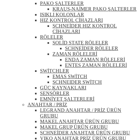
PAKO ŞALTERLER
KRAUS-NAİMER PAKO ŞALTERLER
IŞIKLI KOLONLAR
HIZ KONTROL CİHAZLARI
SCHNEİDER HIZ KONTROL
CİHAZLARI
RÖLELER
SOLİD STATE RÖLELER
SCHNEİDER RÖLELER
ZAMAN RÖLELERİ
ENDA ZAMAN RÖLELERİ
ENTES ZAMAN RÖLELERİ
SWİTCHLER
EMAS SWİTCH
SCHNEIDER SWİTCH
GÜÇ KAYNAKLARI
SENSÖRLER
EMNİYET ŞALTERLERİ
ANAHTAR / PRİZ
LEGRAND ANAHTAR / PRİZ ÜRÜN
GRUBU
MAKEL ANAHTAR ÜRÜN GRUBU
MAKEL GRUP ÜRÜN GRUBU
SCHNEİDER ANAHTAR ÜRÜN GRUBU
VIKO ANAHTAR PRİZ ÜRÜN GRUBU