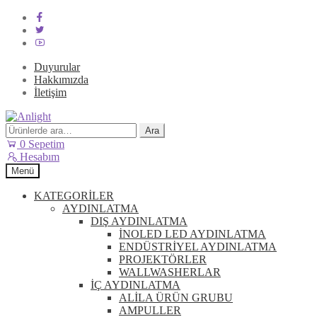
Duyurular
Hakkımızda
İletişim
Dolaşıma
İçeriğe
geç
geç
Ara:
Ara
0
Sepetim
Hesabım
Menü
KATEGORİLER
AYDINLATMA
DIŞ AYDINLATMA
İNOLED LED AYDINLATMA
ENDÜSTRİYEL AYDINLATMA
PROJEKTÖRLER
WALLWASHERLAR
İÇ AYDINLATMA
ALİLA ÜRÜN GRUBU
AMPULLER