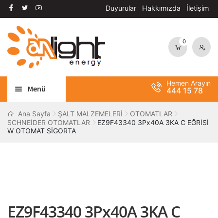
Duyurular
Hakkımızda
İletişim
0
Dolaşıma
İçeriğe
geç
geç
Hemen Arayın
Menü
444 15 78
Alt
AYDINLATMA
Ana Sayfa
ŞALT MALZEMELERİ
OTOMATLAR
SCHNEİDER OTOMATLAR
EZ9F43340 3Px40A 3KA C EĞRİSİ
menüy
W OTOMAT SİGORTA
Alt
genişle
OTOMASYON
menüy
Alt
genişle
ANAHTAR / PRİZ
menüy
Alt
genişle
SOLAR SİSTEM
menüy
EZ9F43340 3Px40A 3KA C
genişle
BANT / YAPIŞTIRICILAR