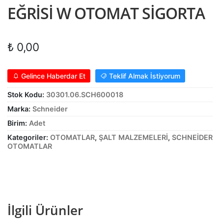
EĞRİSİ W OTOMAT SİGORTA
Alt
ŞALT MALZEMELERİ
menüy
Alt
genişle
KABLO
₺
0,00
menüy
Alt
genişle
SARF MALZEME
menüy
Gelince Haberdar Et
Teklif Almak İstiyorum
Alt
genişle
PANOLAR
menüy
Stok Kodu:
30301.06.SCH600018
genişle
ASPİRATÖRLER
Marka:
Schneider
Birim:
Adet
Kategoriler:
OTOMATLAR
,
ŞALT MALZEMELERİ
,
SCHNEİDER
OTOMATLAR
İlgili Ürünler