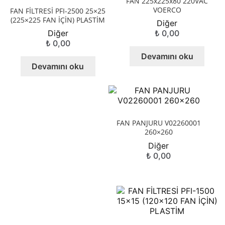
FAN 225x225x80 220VAC
VOERCO
FAN FİLTRESİ PFI-2500 25×25
(225×225 FAN İÇİN) PLASTİM
Diğer
Diğer
₺
0,00
₺
0,00
Devamını oku
Devamını oku
FAN PANJURU V02260001
260×260
Diğer
₺
0,00