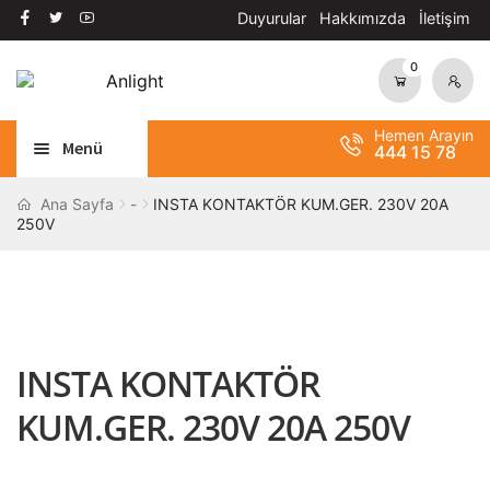
Duyurular
Hakkımızda
İletişim
0
Dolaşıma
İçeriğe
geç
geç
Hemen Arayın
Menü
444 15 78
Alt
AYDINLATMA
Ana Sayfa
-
INSTA KONTAKTÖR KUM.GER. 230V 20A
250V
menüy
Alt
genişle
OTOMASYON
menüy
Alt
genişle
ANAHTAR / PRİZ
menüy
Alt
genişle
SOLAR SİSTEM
INSTA KONTAKTÖR
menüy
genişle
BANT / YAPIŞTIRICILAR
KUM.GER. 230V 20A 250V
Alt
ŞALT MALZEMELERİ
menüy