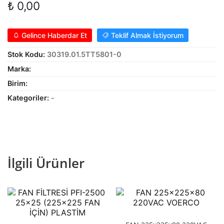
₺
0,00
Alt
genişle
KABLO
menüy
Alt
Gelince Haberdar Et
Teklif Almak İstiyorum
genişle
SARF MALZEME
menüy
Stok Kodu:
30319.01.5TT5801-0
Alt
genişle
PANOLAR
Marka:
menüy
Birim:
genişle
ASPİRATÖRLER
Kategoriler:
-
İlgili Ürünler