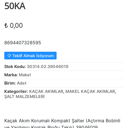
50KA
Alt
genişle
KABLO
menüy
Alt
genişle
SARF MALZEME
₺
0,00
menüy
Alt
genişle
PANOLAR
menüy
8694407328595
genişle
ASPİRATÖRLER
Teklif Almak İstiyorum
Stok Kodu:
30314.02.39046019
Marka:
Makel
Birim:
Adet
Kategoriler:
KAÇAK AKIMLAR
,
MAKEL KAÇAK AKIMLAR
,
ŞALT MALZEMELERİ
Kaçak Akım Korumalı Kompakt Şalter (Açtırma Bobinli
ve Yardımcı Kontak Bloğu Takılı) 39046019