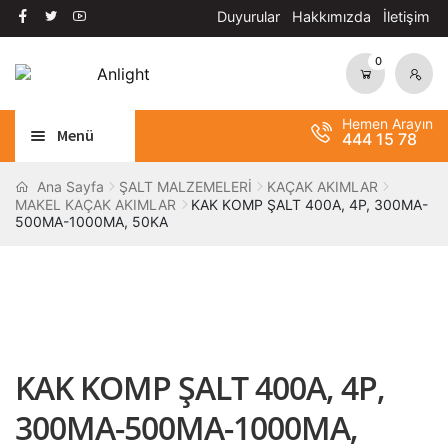
Duyurular
Hakkımızda
İletişim
0
Dolaşıma
İçeriğe
geç
geç
Hemen Arayın
Menü
444 15 78
Alt
AYDINLATMA
Ana Sayfa
ŞALT MALZEMELERİ
KAÇAK AKIMLAR
MAKEL KAÇAK AKIMLAR
KAK KOMP ŞALT 400A, 4P, 300MA-
menüy
500MA-1000MA, 50KA
Alt
genişle
OTOMASYON
menüy
Alt
genişle
ANAHTAR / PRİZ
menüy
Alt
genişle
SOLAR SİSTEM
menüy
KAK KOMP ŞALT 400A, 4P,
genişle
BANT / YAPIŞTIRICILAR
300MA-500MA-1000MA,
Alt
ŞALT MALZEMELERİ
menüy