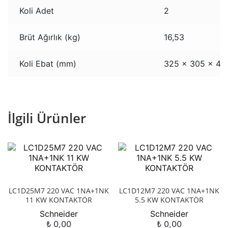
Koli Adet
2
Brüt Ağırlık (kg)
16,53
Koli Ebat (mm)
325 x 305 x 49
İlgili Ürünler
LC1D25M7 220 VAC 1NA+1NK
LC1D12M7 220 VAC 1NA+1NK
11 KW KONTAKTÖR
5.5 KW KONTAKTÖR
Schneider
Schneider
₺
0,00
₺
0,00