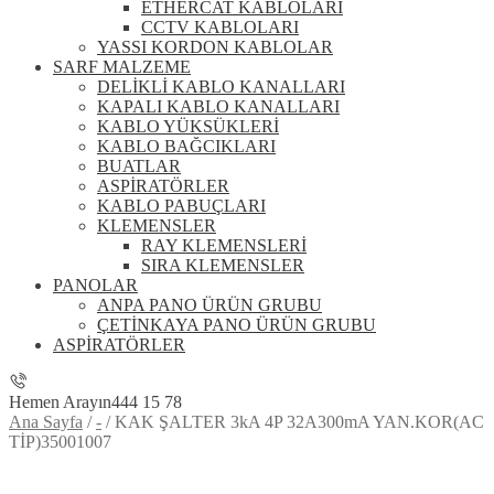
ETHERCAT KABLOLARI
CCTV KABLOLARI
YASSI KORDON KABLOLAR
SARF MALZEME
DELİKLİ KABLO KANALLARI
KAPALI KABLO KANALLARI
KABLO YÜKSÜKLERİ
KABLO BAĞCIKLARI
BUATLAR
ASPİRATÖRLER
KABLO PABUÇLARI
KLEMENSLER
RAY KLEMENSLERİ
SIRA KLEMENSLER
PANOLAR
ANPA PANO ÜRÜN GRUBU
ÇETİNKAYA PANO ÜRÜN GRUBU
ASPİRATÖRLER
Hemen Arayın
444 15 78
Ana Sayfa
/
-
/
KAK ŞALTER 3kA 4P 32A300mA YAN.KOR(AC
TİP)35001007