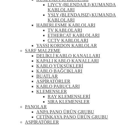
LIYCY (BLENDAJLI) KUMANDA
KABLOLARI
YSLY (BLENDAJSIZ) KUMANDA
KABLOLARI
HABERLEŞME KABLOLARI
TV KABLOLARI
ETHERCAT KABLOLARI
CCTV KABLOLARI
YASSI KORDON KABLOLAR
SARF MALZEME
DELİKLİ KABLO KANALLARI
KAPALI KABLO KANALLARI
KABLO YÜKSÜKLERİ
KABLO BAĞCIKLARI
BUATLAR
ASPİRATÖRLER
KABLO PABUÇLARI
KLEMENSLER
RAY KLEMENSLERİ
SIRA KLEMENSLER
PANOLAR
ANPA PANO ÜRÜN GRUBU
ÇETİNKAYA PANO ÜRÜN GRUBU
ASPİRATÖRLER