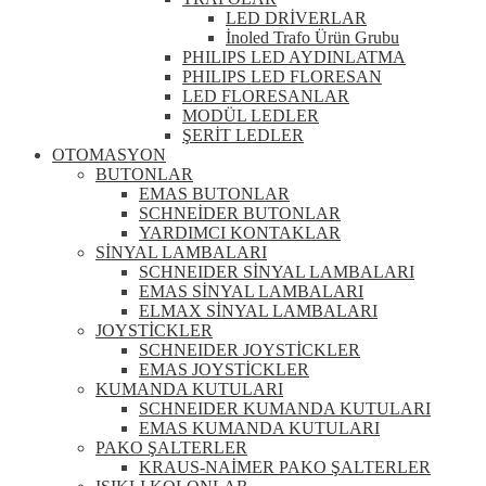
LED DRİVERLAR
İnoled Trafo Ürün Grubu
PHILIPS LED AYDINLATMA
PHILIPS LED FLORESAN
LED FLORESANLAR
MODÜL LEDLER
ŞERİT LEDLER
OTOMASYON
BUTONLAR
EMAS BUTONLAR
SCHNEİDER BUTONLAR
YARDIMCI KONTAKLAR
SİNYAL LAMBALARI
SCHNEIDER SİNYAL LAMBALARI
EMAS SİNYAL LAMBALARI
ELMAX SİNYAL LAMBALARI
JOYSTİCKLER
SCHNEIDER JOYSTİCKLER
EMAS JOYSTİCKLER
KUMANDA KUTULARI
SCHNEIDER KUMANDA KUTULARI
EMAS KUMANDA KUTULARI
PAKO ŞALTERLER
KRAUS-NAİMER PAKO ŞALTERLER