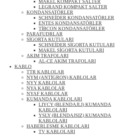
MAKEL KOMPAKT ŞALTER
LEGRAND KOMPAKT ŞALTER
KONDANSATÖRLER
SCHNEİDER KONDANSATÖRLER
ENTES KONDANSATÖRLER
TİBCON KONDANSATÖRLER
PARAFUDRLAR
SİGORTA KUTULARI
SCHNEİDER SİGORTA KUTULARI
MAKEL SİGORTA KUTULARI
AKIM TRAFOLARI
AL-CE AKIM TRAFOLARI
KABLO
TTR KABLOLAR
NYM (ANTİGRON) KABLOLAR
NYY KABLOLAR
NYA KABLOLAR
NYAF KABLOLAR
KUMANDA KABLOLARI
LIYCY (BLENDAJLI) KUMANDA
KABLOLARI
YSLY (BLENDAJSIZ) KUMANDA
KABLOLARI
HABERLEŞME KABLOLARI
TV KABLOLARI