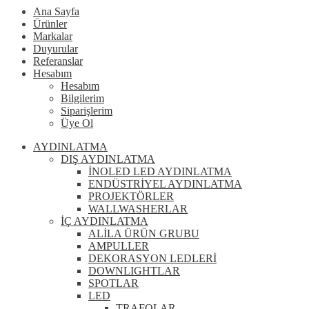
Ana Sayfa
Ürünler
Markalar
Duyurular
Referanslar
Hesabım
Hesabım
Bilgilerim
Siparişlerim
Üye Ol
AYDINLATMA
DIŞ AYDINLATMA
İNOLED LED AYDINLATMA
ENDÜSTRİYEL AYDINLATMA
PROJEKTÖRLER
WALLWASHERLAR
İÇ AYDINLATMA
ALİLA ÜRÜN GRUBU
AMPULLER
DEKORASYON LEDLERİ
DOWNLIGHTLAR
SPOTLAR
LED
TRAFOLAR