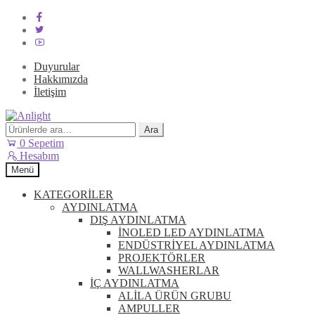
Duyurular
Hakkımızda
İletişim
Dolaşıma
İçeriğe
geç
geç
Ara:
Ara
0
Sepetim
Hesabım
Menü
KATEGORİLER
AYDINLATMA
DIŞ AYDINLATMA
İNOLED LED AYDINLATMA
ENDÜSTRİYEL AYDINLATMA
PROJEKTÖRLER
WALLWASHERLAR
İÇ AYDINLATMA
ALİLA ÜRÜN GRUBU
AMPULLER