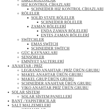
IŞIKLI KOLONLAR
HIZ KONTROL CİHAZLARI
SCHNEİDER HIZ KONTROL CİHAZLARI
RÖLELER
SOLİD STATE RÖLELER
SCHNEİDER RÖLELER
ZAMAN RÖLELERİ
ENDA ZAMAN RÖLELERİ
ENTES ZAMAN RÖLELERİ
SWİTCHLER
EMAS SWİTCH
SCHNEIDER SWİTCH
GÜÇ KAYNAKLARI
SENSÖRLER
EMNİYET ŞALTERLERİ
ANAHTAR / PRİZ
LEGRAND ANAHTAR / PRİZ ÜRÜN GRUBU
MAKEL ANAHTAR ÜRÜN GRUBU
MAKEL GRUP ÜRÜN GRUBU
SCHNEİDER ANAHTAR ÜRÜN GRUBU
VIKO ANAHTAR PRİZ ÜRÜN GRUBU
SOLAR SİSTEM
SOLAR SİSTEM PANELLERİ
BANT / YAPIŞTIRICILAR
ŞALT MALZEMELERİ