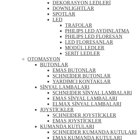
DEKORASYON LEDLERİ
DOWNLIGHTLAR
SPOTLAR
LED
TRAFOLAR
PHILIPS LED AYDINLATMA
PHILIPS LED FLORESAN
LED FLORESANLAR
MODÜL LEDLER
ŞERİT LEDLER
OTOMASYON
BUTONLAR
EMAS BUTONLAR
SCHNEİDER BUTONLAR
YARDIMCI KONTAKLAR
SİNYAL LAMBALARI
SCHNEIDER SİNYAL LAMBALARI
EMAS SİNYAL LAMBALARI
ELMAX SİNYAL LAMBALARI
JOYSTİCKLER
SCHNEIDER JOYSTİCKLER
EMAS JOYSTİCKLER
KUMANDA KUTULARI
SCHNEIDER KUMANDA KUTULARI
EMAS KUMANDA KUTULARI