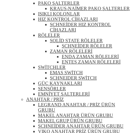
PAKO ŞALTERLER
KRAUS-NAİMER PAKO ŞALTERLER
IŞIKLI KOLONLAR
HIZ KONTROL CİHAZLARI
SCHNEİDER HIZ KONTROL
CİHAZLARI
RÖLELER
SOLİD STATE RÖLELER
SCHNEİDER RÖLELER
ZAMAN RÖLELERİ
ENDA ZAMAN RÖLELERİ
ENTES ZAMAN RÖLELERİ
SWİTCHLER
EMAS SWİTCH
SCHNEIDER SWİTCH
GÜÇ KAYNAKLARI
SENSÖRLER
EMNİYET ŞALTERLERİ
ANAHTAR / PRİZ
LEGRAND ANAHTAR / PRİZ ÜRÜN
GRUBU
MAKEL ANAHTAR ÜRÜN GRUBU
MAKEL GRUP ÜRÜN GRUBU
SCHNEİDER ANAHTAR ÜRÜN GRUBU
VIKO ANAHTAR PRİZ ÜRÜN GRUBU