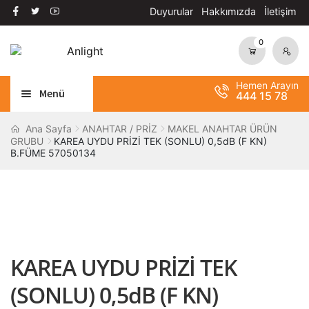
Duyurular
Hakkımızda
İletişim
0
Dolaşıma
İçeriğe
geç
geç
Hemen Arayın
Menü
444 15 78
Alt
AYDINLATMA
Ana Sayfa
ANAHTAR / PRİZ
MAKEL ANAHTAR ÜRÜN
GRUBU
KAREA UYDU PRİZİ TEK (SONLU) 0,5dB (F KN)
menüy
B.FÜME 57050134
Alt
genişle
OTOMASYON
menüy
Alt
genişle
ANAHTAR / PRİZ
menüy
Alt
genişle
SOLAR SİSTEM
menüy
KAREA UYDU PRİZİ TEK
genişle
BANT / YAPIŞTIRICILAR
(SONLU) 0,5dB (F KN)
Alt
ŞALT MALZEMELERİ
menüy