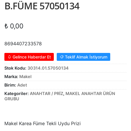
B.FÜME 57050134
Alt
genişle
KABLO
menüy
Alt
genişle
SARF MALZEME
₺
0,00
menüy
Alt
genişle
PANOLAR
menüy
8694407233578
genişle
ASPİRATÖRLER
Gelince Haberdar Et
Teklif Almak İstiyorum
Stok Kodu:
30314.01.57050134
Marka:
Makel
Birim:
Adet
Kategoriler:
ANAHTAR / PRİZ
,
MAKEL ANAHTAR ÜRÜN
GRUBU
Makel Karea Füme Tekli Uydu Prizi