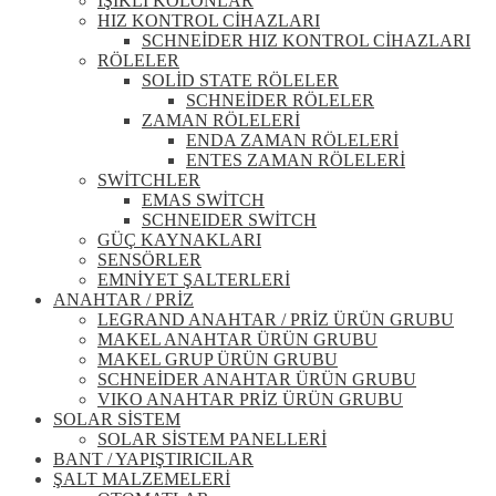
IŞIKLI KOLONLAR
HIZ KONTROL CİHAZLARI
SCHNEİDER HIZ KONTROL CİHAZLARI
RÖLELER
SOLİD STATE RÖLELER
SCHNEİDER RÖLELER
ZAMAN RÖLELERİ
ENDA ZAMAN RÖLELERİ
ENTES ZAMAN RÖLELERİ
SWİTCHLER
EMAS SWİTCH
SCHNEIDER SWİTCH
GÜÇ KAYNAKLARI
SENSÖRLER
EMNİYET ŞALTERLERİ
ANAHTAR / PRİZ
LEGRAND ANAHTAR / PRİZ ÜRÜN GRUBU
MAKEL ANAHTAR ÜRÜN GRUBU
MAKEL GRUP ÜRÜN GRUBU
SCHNEİDER ANAHTAR ÜRÜN GRUBU
VIKO ANAHTAR PRİZ ÜRÜN GRUBU
SOLAR SİSTEM
SOLAR SİSTEM PANELLERİ
BANT / YAPIŞTIRICILAR
ŞALT MALZEMELERİ