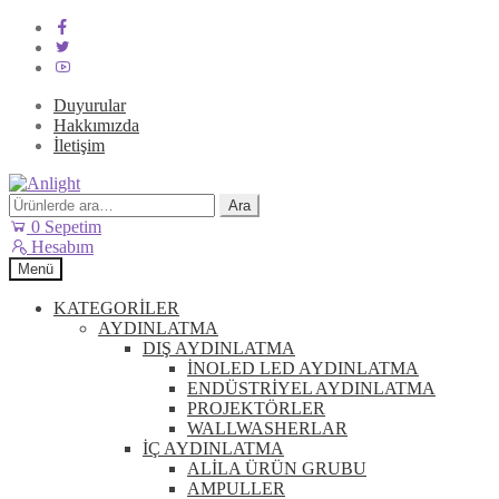
Duyurular
Hakkımızda
İletişim
Dolaşıma
İçeriğe
geç
geç
Ara:
Ara
0
Sepetim
Hesabım
Menü
KATEGORİLER
AYDINLATMA
DIŞ AYDINLATMA
İNOLED LED AYDINLATMA
ENDÜSTRİYEL AYDINLATMA
PROJEKTÖRLER
WALLWASHERLAR
İÇ AYDINLATMA
ALİLA ÜRÜN GRUBU
AMPULLER