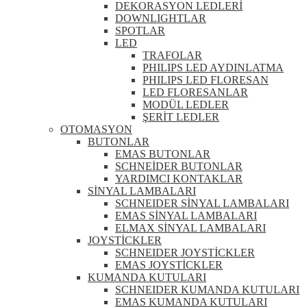
DEKORASYON LEDLERİ
DOWNLIGHTLAR
SPOTLAR
LED
TRAFOLAR
PHILIPS LED AYDINLATMA
PHILIPS LED FLORESAN
LED FLORESANLAR
MODÜL LEDLER
ŞERİT LEDLER
OTOMASYON
BUTONLAR
EMAS BUTONLAR
SCHNEİDER BUTONLAR
YARDIMCI KONTAKLAR
SİNYAL LAMBALARI
SCHNEIDER SİNYAL LAMBALARI
EMAS SİNYAL LAMBALARI
ELMAX SİNYAL LAMBALARI
JOYSTİCKLER
SCHNEIDER JOYSTİCKLER
EMAS JOYSTİCKLER
KUMANDA KUTULARI
SCHNEIDER KUMANDA KUTULARI
EMAS KUMANDA KUTULARI