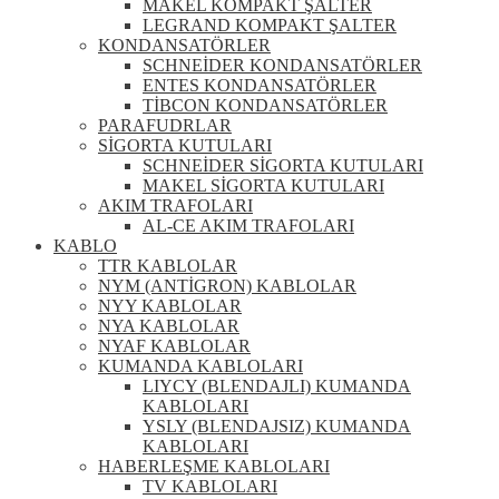
MAKEL KOMPAKT ŞALTER
LEGRAND KOMPAKT ŞALTER
KONDANSATÖRLER
SCHNEİDER KONDANSATÖRLER
ENTES KONDANSATÖRLER
TİBCON KONDANSATÖRLER
PARAFUDRLAR
SİGORTA KUTULARI
SCHNEİDER SİGORTA KUTULARI
MAKEL SİGORTA KUTULARI
AKIM TRAFOLARI
AL-CE AKIM TRAFOLARI
KABLO
TTR KABLOLAR
NYM (ANTİGRON) KABLOLAR
NYY KABLOLAR
NYA KABLOLAR
NYAF KABLOLAR
KUMANDA KABLOLARI
LIYCY (BLENDAJLI) KUMANDA
KABLOLARI
YSLY (BLENDAJSIZ) KUMANDA
KABLOLARI
HABERLEŞME KABLOLARI
TV KABLOLARI