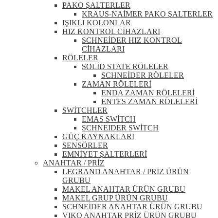
PAKO ŞALTERLER
KRAUS-NAİMER PAKO ŞALTERLER
IŞIKLI KOLONLAR
HIZ KONTROL CİHAZLARI
SCHNEİDER HIZ KONTROL
CİHAZLARI
RÖLELER
SOLİD STATE RÖLELER
SCHNEİDER RÖLELER
ZAMAN RÖLELERİ
ENDA ZAMAN RÖLELERİ
ENTES ZAMAN RÖLELERİ
SWİTCHLER
EMAS SWİTCH
SCHNEIDER SWİTCH
GÜÇ KAYNAKLARI
SENSÖRLER
EMNİYET ŞALTERLERİ
ANAHTAR / PRİZ
LEGRAND ANAHTAR / PRİZ ÜRÜN
GRUBU
MAKEL ANAHTAR ÜRÜN GRUBU
MAKEL GRUP ÜRÜN GRUBU
SCHNEİDER ANAHTAR ÜRÜN GRUBU
VIKO ANAHTAR PRİZ ÜRÜN GRUBU