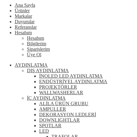
Ana Sayfa
Ürünler
Markalar
Duyurular
Referanslar
Hesabım
Hesabım
Bilgilerim
Siparişlerim
Üye Ol
AYDINLATMA
DIŞ AYDINLATMA
İNOLED LED AYDINLATMA
ENDÜSTRİYEL AYDINLATMA
PROJEKTÖRLER
WALLWASHERLAR
İÇ AYDINLATMA
ALİLA ÜRÜN GRUBU
AMPULLER
DEKORASYON LEDLERİ
DOWNLIGHTLAR
SPOTLAR
LED
TRAFOLAR