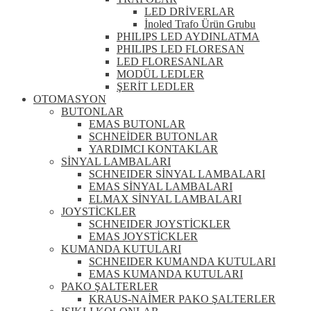
LED DRİVERLAR
İnoled Trafo Ürün Grubu
PHILIPS LED AYDINLATMA
PHILIPS LED FLORESAN
LED FLORESANLAR
MODÜL LEDLER
ŞERİT LEDLER
OTOMASYON
BUTONLAR
EMAS BUTONLAR
SCHNEİDER BUTONLAR
YARDIMCI KONTAKLAR
SİNYAL LAMBALARI
SCHNEIDER SİNYAL LAMBALARI
EMAS SİNYAL LAMBALARI
ELMAX SİNYAL LAMBALARI
JOYSTİCKLER
SCHNEIDER JOYSTİCKLER
EMAS JOYSTİCKLER
KUMANDA KUTULARI
SCHNEIDER KUMANDA KUTULARI
EMAS KUMANDA KUTULARI
PAKO ŞALTERLER
KRAUS-NAİMER PAKO ŞALTERLER