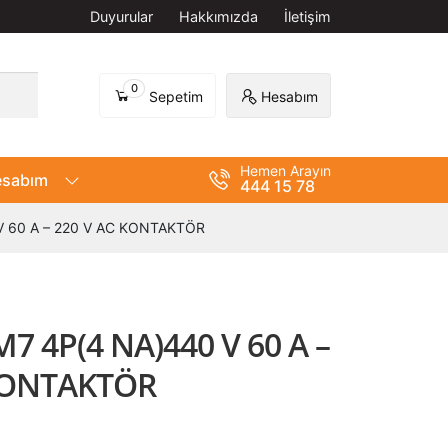
Duyurular
Hakkımızda
İletişim
0
Sepetim
Hesabım
Hemen Arayın
sabım
444 15 78
 60 A – 220 V AC KONTAKTÖR
 4P(4 NA)440 V 60 A –
KONTAKTÖR