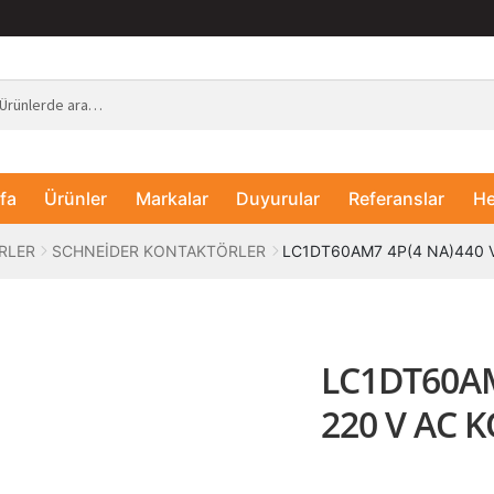
fa
Ürünler
Markalar
Duyurular
Referanslar
He
RLER
SCHNEİDER KONTAKTÖRLER
LC1DT60AM7 4P(4 NA)440 V
LC1DT60AM7
220 V AC 