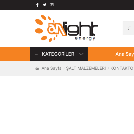
Ara:
Ara
Dolaşıma
İçeriğe
geç
geç
KATEGORİLER
Ana Say
Ana Sayfa
ŞALT MALZEMELERİ
KONTAKTÖ