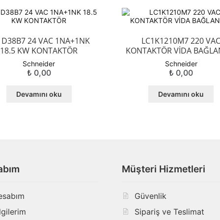
1D38B7 24 VAC 1NA+1NK
LC1K1210M7 220 VA
18.5 KW KONTAKTÖR
KONTAKTÖR VİDA BAĞLAN
Schneider
Schneider
₺
0,00
₺
0,00
Devamını oku
Devamını oku
abım
Müşteri Hizmetleri
esabım
Güvenlik
lgilerim
Sipariş ve Teslimat