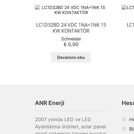
LC1D32BD 24 VDC 1NA+1NK 15
LC
KW KONTAKTÖR
Schneider
₺
0,00
Devamını oku
ANR Enerji
Hes
2007 yılında LED ve LED
H
Aydınlatma ürünleri, solar panel
Bi
enerji sistemleri üzerine kurulup