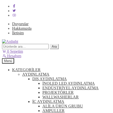
Duyurular
Hakkımızda
İletişim
Dolaşıma
İçeriğe
geç
geç
Ara:
Ara
0
Sepetim
Hesabım
Menü
KATEGORİLER
AYDINLATMA
DIŞ AYDINLATMA
İNOLED LED AYDINLATMA
ENDÜSTRİYEL AYDINLATMA
PROJEKTÖRLER
WALLWASHERLAR
İÇ AYDINLATMA
ALİLA ÜRÜN GRUBU
AMPULLER