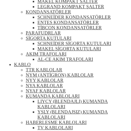
MAKEL KOMPAKT ŞALTER
LEGRAND KOMPAKT ŞALTER
KONDANSATÖRLER
SCHNEİDER KONDANSATÖRLER
ENTES KONDANSATÖRLER
TİBCON KONDANSATÖRLER
PARAFUDRLAR
SİGORTA KUTULARI
SCHNEİDER SİGORTA KUTULARI
MAKEL SİGORTA KUTULARI
AKIM TRAFOLARI
AL-CE AKIM TRAFOLARI
KABLO
TTR KABLOLAR
NYM (ANTİGRON) KABLOLAR
NYY KABLOLAR
NYA KABLOLAR
NYAF KABLOLAR
KUMANDA KABLOLARI
LIYCY (BLENDAJLI) KUMANDA
KABLOLARI
YSLY (BLENDAJSIZ) KUMANDA
KABLOLARI
HABERLEŞME KABLOLARI
TV KABLOLARI