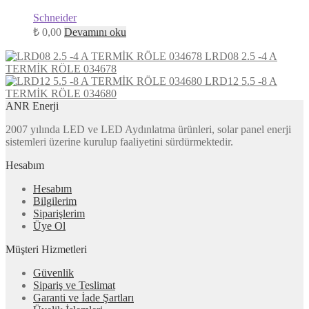
Schneider
₺
0,00
Devamını oku
LRD08 2.5 -4 A
TERMİK RÖLE 034678
LRD12 5.5 -8 A
TERMİK RÖLE 034680
ANR Enerji
2007 yılında LED ve LED Aydınlatma ürünleri, solar panel enerji
sistemleri üzerine kurulup faaliyetini sürdürmektedir.
Hesabım
Hesabım
Bilgilerim
Siparişlerim
Üye Ol
Müşteri Hizmetleri
Güvenlik
Sipariş ve Teslimat
Garanti ve İade Şartları