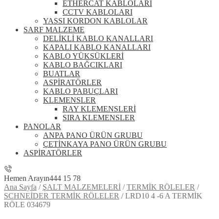
ETHERCAT KABLOLARI
CCTV KABLOLARI
YASSI KORDON KABLOLAR
SARF MALZEME
DELİKLİ KABLO KANALLARI
KAPALI KABLO KANALLARI
KABLO YÜKSÜKLERİ
KABLO BAĞCIKLARI
BUATLAR
ASPİRATÖRLER
KABLO PABUÇLARI
KLEMENSLER
RAY KLEMENSLERİ
SIRA KLEMENSLER
PANOLAR
ANPA PANO ÜRÜN GRUBU
ÇETİNKAYA PANO ÜRÜN GRUBU
ASPİRATÖRLER
Hemen Arayın
444 15 78
Ana Sayfa
/
ŞALT MALZEMELERİ
/
TERMİK RÖLELER
/
SCHNEİDER TERMİK RÖLELER
/
LRD10 4 -6 A TERMİK
RÖLE 034679