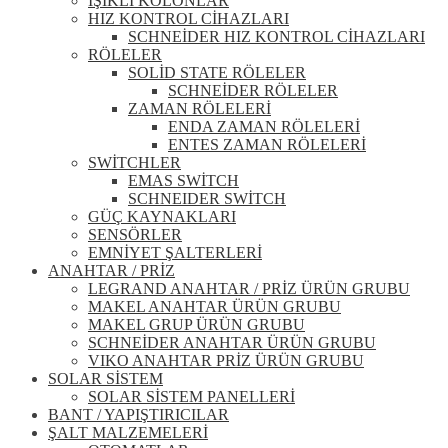
IŞIKLI KOLONLAR
HIZ KONTROL CİHAZLARI
SCHNEİDER HIZ KONTROL CİHAZLARI
RÖLELER
SOLİD STATE RÖLELER
SCHNEİDER RÖLELER
ZAMAN RÖLELERİ
ENDA ZAMAN RÖLELERİ
ENTES ZAMAN RÖLELERİ
SWİTCHLER
EMAS SWİTCH
SCHNEIDER SWİTCH
GÜÇ KAYNAKLARI
SENSÖRLER
EMNİYET ŞALTERLERİ
ANAHTAR / PRİZ
LEGRAND ANAHTAR / PRİZ ÜRÜN GRUBU
MAKEL ANAHTAR ÜRÜN GRUBU
MAKEL GRUP ÜRÜN GRUBU
SCHNEİDER ANAHTAR ÜRÜN GRUBU
VIKO ANAHTAR PRİZ ÜRÜN GRUBU
SOLAR SİSTEM
SOLAR SİSTEM PANELLERİ
BANT / YAPIŞTIRICILAR
ŞALT MALZEMELERİ