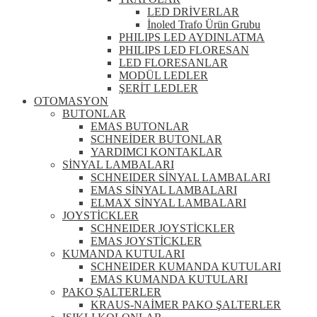
LED DRİVERLAR
İnoled Trafo Ürün Grubu
PHILIPS LED AYDINLATMA
PHILIPS LED FLORESAN
LED FLORESANLAR
MODÜL LEDLER
ŞERİT LEDLER
OTOMASYON
BUTONLAR
EMAS BUTONLAR
SCHNEİDER BUTONLAR
YARDIMCI KONTAKLAR
SİNYAL LAMBALARI
SCHNEIDER SİNYAL LAMBALARI
EMAS SİNYAL LAMBALARI
ELMAX SİNYAL LAMBALARI
JOYSTİCKLER
SCHNEIDER JOYSTİCKLER
EMAS JOYSTİCKLER
KUMANDA KUTULARI
SCHNEIDER KUMANDA KUTULARI
EMAS KUMANDA KUTULARI
PAKO ŞALTERLER
KRAUS-NAİMER PAKO ŞALTERLER