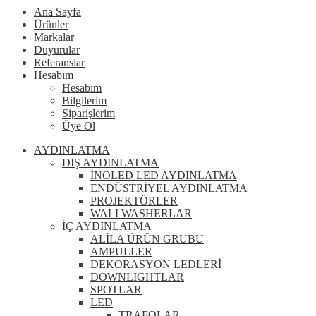
Ana Sayfa
Ürünler
Markalar
Duyurular
Referanslar
Hesabım
Hesabım
Bilgilerim
Siparişlerim
Üye Ol
AYDINLATMA
DIŞ AYDINLATMA
İNOLED LED AYDINLATMA
ENDÜSTRİYEL AYDINLATMA
PROJEKTÖRLER
WALLWASHERLAR
İÇ AYDINLATMA
ALİLA ÜRÜN GRUBU
AMPULLER
DEKORASYON LEDLERİ
DOWNLIGHTLAR
SPOTLAR
LED
TRAFOLAR