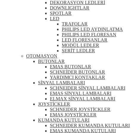
DEKORASYON LEDLERİ
DOWNLIGHTLAR
SPOTLAR
LED
TRAFOLAR
PHILIPS LED AYDINLATMA
PHILIPS LED FLORESAN
LED FLORESANLAR
MODÜL LEDLER
ŞERİT LEDLER
OTOMASYON
BUTONLAR
EMAS BUTONLAR
SCHNEİDER BUTONLAR
YARDIMCI KONTAKLAR
SİNYAL LAMBALARI
SCHNEIDER SİNYAL LAMBALARI
EMAS SİNYAL LAMBALARI
ELMAX SİNYAL LAMBALARI
JOYSTİCKLER
SCHNEIDER JOYSTİCKLER
EMAS JOYSTİCKLER
KUMANDA KUTULARI
SCHNEIDER KUMANDA KUTULARI
EMAS KUMANDA KUTULARI