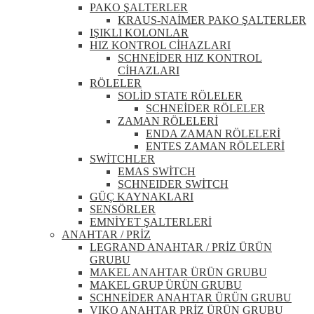
PAKO ŞALTERLER
KRAUS-NAİMER PAKO ŞALTERLER
IŞIKLI KOLONLAR
HIZ KONTROL CİHAZLARI
SCHNEİDER HIZ KONTROL
CİHAZLARI
RÖLELER
SOLİD STATE RÖLELER
SCHNEİDER RÖLELER
ZAMAN RÖLELERİ
ENDA ZAMAN RÖLELERİ
ENTES ZAMAN RÖLELERİ
SWİTCHLER
EMAS SWİTCH
SCHNEIDER SWİTCH
GÜÇ KAYNAKLARI
SENSÖRLER
EMNİYET ŞALTERLERİ
ANAHTAR / PRİZ
LEGRAND ANAHTAR / PRİZ ÜRÜN
GRUBU
MAKEL ANAHTAR ÜRÜN GRUBU
MAKEL GRUP ÜRÜN GRUBU
SCHNEİDER ANAHTAR ÜRÜN GRUBU
VIKO ANAHTAR PRİZ ÜRÜN GRUBU