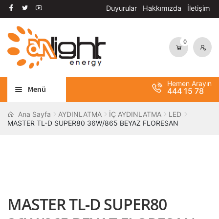
Duyurular
Hakkımızda
İletişim
0
Dolaşıma
İçeriğe
geç
geç
Hemen Arayın
Menü
444 15 78
Alt
AYDINLATMA
Ana Sayfa
AYDINLATMA
İÇ AYDINLATMA
LED
MASTER TL-D SUPER80 36W/865 BEYAZ FLORESAN
menüy
Alt
genişle
OTOMASYON
menüy
Alt
genişle
ANAHTAR / PRİZ
menüy
Alt
genişle
SOLAR SİSTEM
menüy
MASTER TL-D SUPER80
genişle
BANT / YAPIŞTIRICILAR