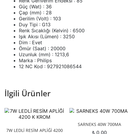
Renk Geriverim Endeksi : 85
Güç (Wat) : 36
Çap (mm) : 28
Gerilim (Volt) : 103
Duy Tipi : G13
Renk Sıcaklığı (Kelvin) : 6500
Işık Akısı (Lümen) : 3250
Dim : Evet
Ömür (Saat) : 20000
Uzunluk (mm) : 1213,6
Marka : Philips
12 NC Kod : 927921086544
İlgili Ürünler
SARNEKS 40W 700MA
7W LEDLİ RESİM APLİĞİ 4200
₺
0,00