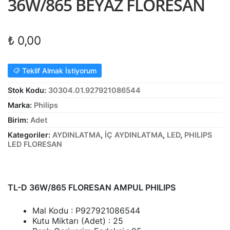
36W/865 BEYAZ FLORESAN
Alt
ŞALT MALZEMELERİ
menüy
Alt
genişle
KABLO
₺
0,00
menüy
Alt
genişle
SARF MALZEME
Teklif Almak İstiyorum
menüy
Alt
genişle
PANOLAR
Stok Kodu:
30304.01.927921086544
menüy
Marka:
Philips
genişle
ASPİRATÖRLER
Birim:
Adet
Kategoriler:
AYDINLATMA
,
İÇ AYDINLATMA
,
LED
,
PHILIPS
LED FLORESAN
TL-D 36W/865 FLORESAN AMPUL PHILIPS
Mal Kodu : P927921086544
Kutu Miktarı (Adet) : 25