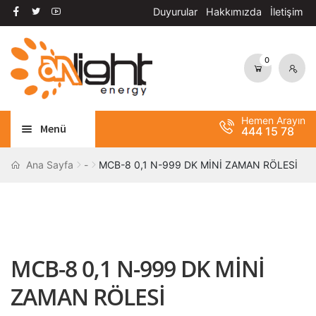
Duyurular
Hakkımızda
İletişim
0
Dolaşıma
İçeriğe
geç
geç
Hemen Arayın
Menü
444 15 78
Alt
AYDINLATMA
Ana Sayfa
-
MCB-8 0,1 N-999 DK MİNİ ZAMAN RÖLESİ
menüy
Alt
genişle
OTOMASYON
menüy
Alt
genişle
ANAHTAR / PRİZ
menüy
MCB-8 0,1 N-999 DK MİNİ
Alt
genişle
SOLAR SİSTEM
menüy
ZAMAN RÖLESİ
genişle
BANT / YAPIŞTIRICILAR