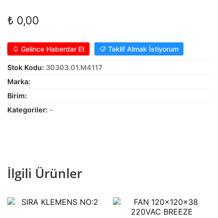
Alt
ŞALT MALZEMELERİ
₺
0,00
menüy
Alt
genişle
KABLO
menüy
Gelince Haberdar Et
Teklif Almak İstiyorum
Alt
genişle
SARF MALZEME
Stok Kodu:
30303.01.M4117
menüy
Alt
genişle
PANOLAR
Marka:
menüy
Birim:
genişle
ASPİRATÖRLER
Kategoriler:
-
İlgili Ürünler