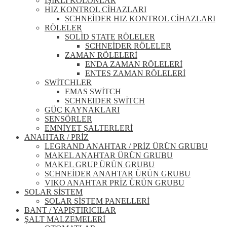
IŞIKLI KOLONLAR
HIZ KONTROL CİHAZLARI
SCHNEİDER HIZ KONTROL CİHAZLARI
RÖLELER
SOLİD STATE RÖLELER
SCHNEİDER RÖLELER
ZAMAN RÖLELERİ
ENDA ZAMAN RÖLELERİ
ENTES ZAMAN RÖLELERİ
SWİTCHLER
EMAS SWİTCH
SCHNEIDER SWİTCH
GÜÇ KAYNAKLARI
SENSÖRLER
EMNİYET ŞALTERLERİ
ANAHTAR / PRİZ
LEGRAND ANAHTAR / PRİZ ÜRÜN GRUBU
MAKEL ANAHTAR ÜRÜN GRUBU
MAKEL GRUP ÜRÜN GRUBU
SCHNEİDER ANAHTAR ÜRÜN GRUBU
VIKO ANAHTAR PRİZ ÜRÜN GRUBU
SOLAR SİSTEM
SOLAR SİSTEM PANELLERİ
BANT / YAPIŞTIRICILAR
ŞALT MALZEMELERİ