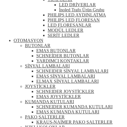
LED DRİVERLAR
İnoled Trafo Ürün Grubu
PHILIPS LED AYDINLATMA
PHILIPS LED FLORESAN
LED FLORESANLAR
MODÜL LEDLER
ŞERİT LEDLER
OTOMASYON
BUTONLAR
EMAS BUTONLAR
SCHNEİDER BUTONLAR
YARDIMCI KONTAKLAR
SİNYAL LAMBALARI
SCHNEIDER SİNYAL LAMBALARI
EMAS SİNYAL LAMBALARI
ELMAX SİNYAL LAMBALARI
JOYSTİCKLER
SCHNEIDER JOYSTİCKLER
EMAS JOYSTİCKLER
KUMANDA KUTULARI
SCHNEIDER KUMANDA KUTULARI
EMAS KUMANDA KUTULARI
PAKO ŞALTERLER
KRAUS-NAİMER PAKO ŞALTERLER