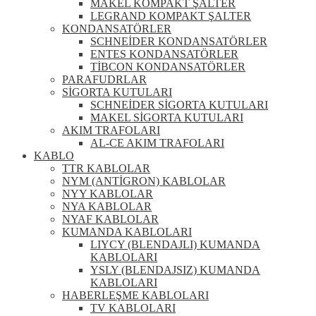
MAKEL KOMPAKT ŞALTER
LEGRAND KOMPAKT ŞALTER
KONDANSATÖRLER
SCHNEİDER KONDANSATÖRLER
ENTES KONDANSATÖRLER
TİBCON KONDANSATÖRLER
PARAFUDRLAR
SİGORTA KUTULARI
SCHNEİDER SİGORTA KUTULARI
MAKEL SİGORTA KUTULARI
AKIM TRAFOLARI
AL-CE AKIM TRAFOLARI
KABLO
TTR KABLOLAR
NYM (ANTİGRON) KABLOLAR
NYY KABLOLAR
NYA KABLOLAR
NYAF KABLOLAR
KUMANDA KABLOLARI
LIYCY (BLENDAJLI) KUMANDA
KABLOLARI
YSLY (BLENDAJSIZ) KUMANDA
KABLOLARI
HABERLEŞME KABLOLARI
TV KABLOLARI