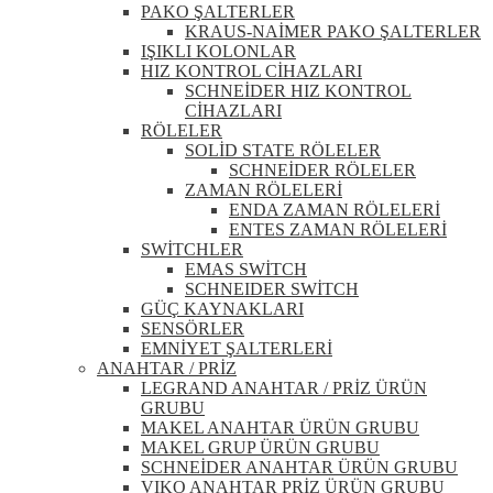
PAKO ŞALTERLER
KRAUS-NAİMER PAKO ŞALTERLER
IŞIKLI KOLONLAR
HIZ KONTROL CİHAZLARI
SCHNEİDER HIZ KONTROL
CİHAZLARI
RÖLELER
SOLİD STATE RÖLELER
SCHNEİDER RÖLELER
ZAMAN RÖLELERİ
ENDA ZAMAN RÖLELERİ
ENTES ZAMAN RÖLELERİ
SWİTCHLER
EMAS SWİTCH
SCHNEIDER SWİTCH
GÜÇ KAYNAKLARI
SENSÖRLER
EMNİYET ŞALTERLERİ
ANAHTAR / PRİZ
LEGRAND ANAHTAR / PRİZ ÜRÜN
GRUBU
MAKEL ANAHTAR ÜRÜN GRUBU
MAKEL GRUP ÜRÜN GRUBU
SCHNEİDER ANAHTAR ÜRÜN GRUBU
VIKO ANAHTAR PRİZ ÜRÜN GRUBU