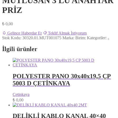
MUTLUSAN 3 LÜ ANAHTAR
PRİZ
₺
0,00
Gelince Haberdar Et
Teklif Almak İstiyorum
Stok Kodu:
30320.01.MUT001075
Marka:
Birim:
Kategoriler:
-
İlgili ürünler
POLYESTER PANO 30x40x19,5 ÇP
5003 D ÇETİNKAYA
Çetinkaya
₺
0,00
DELİKLİ KABLO KANAL 40×40