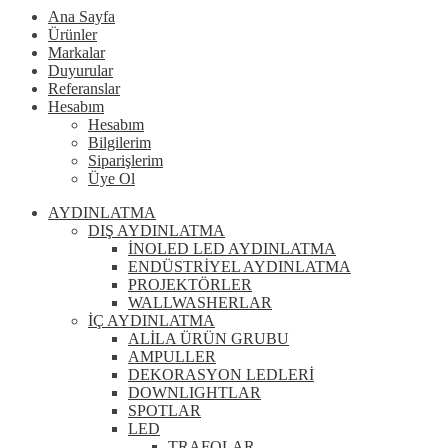
Ana Sayfa
Ürünler
Markalar
Duyurular
Referanslar
Hesabım
Hesabım
Bilgilerim
Siparişlerim
Üye Ol
AYDINLATMA
DIŞ AYDINLATMA
İNOLED LED AYDINLATMA
ENDÜSTRİYEL AYDINLATMA
PROJEKTÖRLER
WALLWASHERLAR
İÇ AYDINLATMA
ALİLA ÜRÜN GRUBU
AMPULLER
DEKORASYON LEDLERİ
DOWNLIGHTLAR
SPOTLAR
LED
TRAFOLAR