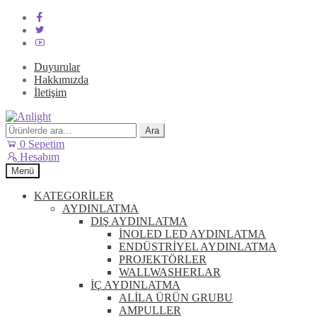
Duyurular
Hakkımızda
İletişim
Dolaşıma
İçeriğe
geç
geç
Ara:
Ara
0
Sepetim
Hesabım
Menü
KATEGORİLER
AYDINLATMA
DIŞ AYDINLATMA
İNOLED LED AYDINLATMA
ENDÜSTRİYEL AYDINLATMA
PROJEKTÖRLER
WALLWASHERLAR
İÇ AYDINLATMA
ALİLA ÜRÜN GRUBU
AMPULLER