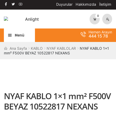
Duyurular
Hakkımızda
İletişim
0
Dolaşıma
İçeriğe
geç
geç
Hemen Arayın
Menü
444 15 78
Alt
AYDINLATMA
Ana Sayfa
KABLO
NYAF KABLOLAR
NYAF KABLO 1×1
mm² F500V BEYAZ 10522817 NEXANS
menüy
Alt
genişle
OTOMASYON
menüy
Alt
genişle
ANAHTAR / PRİZ
menüy
Alt
genişle
SOLAR SİSTEM
menüy
NYAF KABLO 1×1 mm² F500V
genişle
BANT / YAPIŞTIRICILAR
BEYAZ 10522817 NEXANS
Alt
ŞALT MALZEMELERİ
menüy