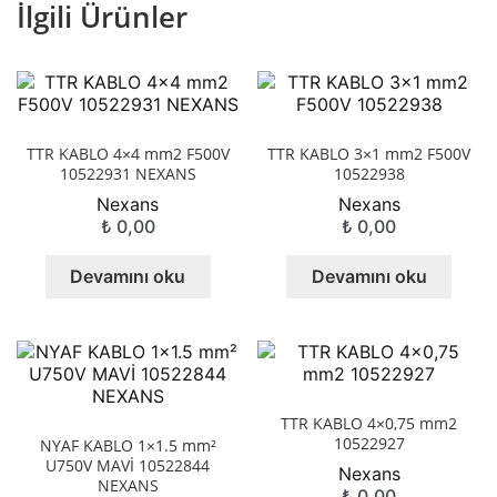
İlgili Ürünler
TTR KABLO 4×4 mm2 F500V
TTR KABLO 3×1 mm2 F500V
10522931 NEXANS
10522938
Nexans
Nexans
₺
0,00
₺
0,00
Devamını oku
Devamını oku
TTR KABLO 4×0,75 mm2
10522927
NYAF KABLO 1×1.5 mm²
U750V MAVİ 10522844
Nexans
NEXANS
₺
0,00