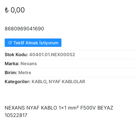
Alt
genişle
KABLO
₺
0,00
menüy
Alt
genişle
SARF MALZEME
8680969041690
menüy
Alt
genişle
PANOLAR
Teklif Almak İstiyorum
menüy
genişle
ASPİRATÖRLER
Stok Kodu:
40401.01.NEX00052
Marka:
Nexans
Birim:
Metre
Kategoriler:
KABLO
,
NYAF KABLOLAR
NEXANS NYAF KABLO 1×1 mm² F500V BEYAZ
10522817