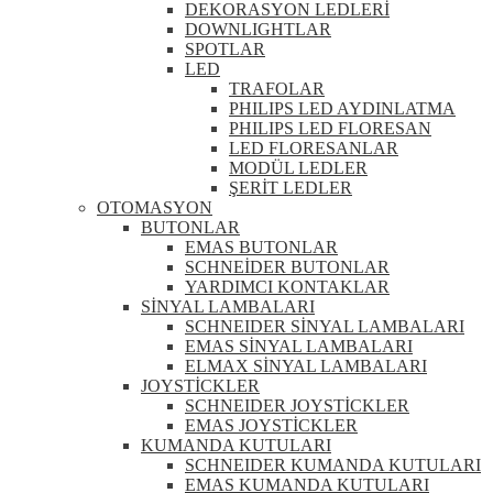
DEKORASYON LEDLERİ
DOWNLIGHTLAR
SPOTLAR
LED
TRAFOLAR
PHILIPS LED AYDINLATMA
PHILIPS LED FLORESAN
LED FLORESANLAR
MODÜL LEDLER
ŞERİT LEDLER
OTOMASYON
BUTONLAR
EMAS BUTONLAR
SCHNEİDER BUTONLAR
YARDIMCI KONTAKLAR
SİNYAL LAMBALARI
SCHNEIDER SİNYAL LAMBALARI
EMAS SİNYAL LAMBALARI
ELMAX SİNYAL LAMBALARI
JOYSTİCKLER
SCHNEIDER JOYSTİCKLER
EMAS JOYSTİCKLER
KUMANDA KUTULARI
SCHNEIDER KUMANDA KUTULARI
EMAS KUMANDA KUTULARI