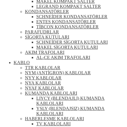
MAKEL KOMPAKT ŞALTER
LEGRAND KOMPAKT ŞALTER
KONDANSATÖRLER
SCHNEİDER KONDANSATÖRLER
ENTES KONDANSATÖRLER
TİBCON KONDANSATÖRLER
PARAFUDRLAR
SİGORTA KUTULARI
SCHNEİDER SİGORTA KUTULARI
MAKEL SİGORTA KUTULARI
AKIM TRAFOLARI
AL-CE AKIM TRAFOLARI
KABLO
TTR KABLOLAR
NYM (ANTİGRON) KABLOLAR
NYY KABLOLAR
NYA KABLOLAR
NYAF KABLOLAR
KUMANDA KABLOLARI
LIYCY (BLENDAJLI) KUMANDA
KABLOLARI
YSLY (BLENDAJSIZ) KUMANDA
KABLOLARI
HABERLEŞME KABLOLARI
TV KABLOLARI