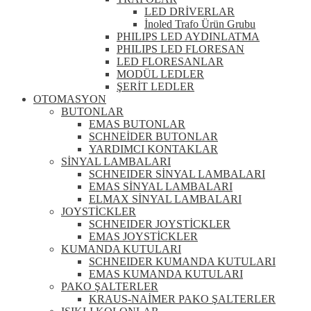
LED DRİVERLAR
İnoled Trafo Ürün Grubu
PHILIPS LED AYDINLATMA
PHILIPS LED FLORESAN
LED FLORESANLAR
MODÜL LEDLER
ŞERİT LEDLER
OTOMASYON
BUTONLAR
EMAS BUTONLAR
SCHNEİDER BUTONLAR
YARDIMCI KONTAKLAR
SİNYAL LAMBALARI
SCHNEIDER SİNYAL LAMBALARI
EMAS SİNYAL LAMBALARI
ELMAX SİNYAL LAMBALARI
JOYSTİCKLER
SCHNEIDER JOYSTİCKLER
EMAS JOYSTİCKLER
KUMANDA KUTULARI
SCHNEIDER KUMANDA KUTULARI
EMAS KUMANDA KUTULARI
PAKO ŞALTERLER
KRAUS-NAİMER PAKO ŞALTERLER