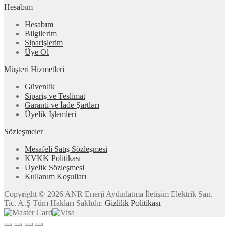
Hesabım
Hesabım
Bilgilerim
Siparişlerim
Üye Ol
Müşteri Hizmetleri
Güvenlik
Sipariş ve Teslimat
Garanti ve İade Şartları
Üyelik İşlemleri
Sözleşmeler
Mesafeli Satış Sözleşmesi
KVKK Politikası
Üyelik Sözleşmesi
Kullanım Koşulları
Copyright © 2026 ANR Enerji Aydınlatma İletişim Elektrik San.
Tic. A.Ş Tüm Hakları Saklıdır.
Gizlilik Politikası