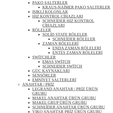
PAKO ŞALTERLER
KRAUS-NAİMER PAKO ŞALTERLER
IŞIKLI KOLONLAR
HIZ KONTROL CİHAZLARI
SCHNEİDER HIZ KONTROL
CİHAZLARI
RÖLELER
SOLİD STATE RÖLELER
SCHNEİDER RÖLELER
ZAMAN RÖLELERİ
ENDA ZAMAN RÖLELERİ
ENTES ZAMAN RÖLELERİ
SWİTCHLER
EMAS SWİTCH
SCHNEIDER SWİTCH
GÜÇ KAYNAKLARI
SENSÖRLER
EMNİYET ŞALTERLERİ
ANAHTAR / PRİZ
LEGRAND ANAHTAR / PRİZ ÜRÜN
GRUBU
MAKEL ANAHTAR ÜRÜN GRUBU
MAKEL GRUP ÜRÜN GRUBU
SCHNEİDER ANAHTAR ÜRÜN GRUBU
VIKO ANAHTAR PRİZ ÜRÜN GRUBU