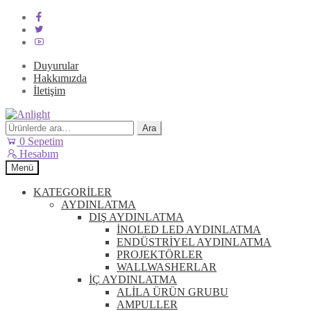
Duyurular
Hakkımızda
İletişim
Dolaşıma
İçeriğe
geç
geç
Ara:
Ara
0
Sepetim
Hesabım
Menü
KATEGORİLER
AYDINLATMA
DIŞ AYDINLATMA
İNOLED LED AYDINLATMA
ENDÜSTRİYEL AYDINLATMA
PROJEKTÖRLER
WALLWASHERLAR
İÇ AYDINLATMA
ALİLA ÜRÜN GRUBU
AMPULLER