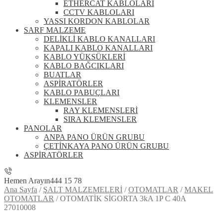
ETHERCAT KABLOLARI
CCTV KABLOLARI
YASSI KORDON KABLOLAR
SARF MALZEME
DELİKLİ KABLO KANALLARI
KAPALI KABLO KANALLARI
KABLO YÜKSÜKLERİ
KABLO BAĞCIKLARI
BUATLAR
ASPİRATÖRLER
KABLO PABUÇLARI
KLEMENSLER
RAY KLEMENSLERİ
SIRA KLEMENSLER
PANOLAR
ANPA PANO ÜRÜN GRUBU
ÇETİNKAYA PANO ÜRÜN GRUBU
ASPİRATÖRLER
Hemen Arayın
444 15 78
Ana Sayfa
/
ŞALT MALZEMELERİ
/
OTOMATLAR
/
MAKEL
OTOMATLAR
/
OTOMATİK SİGORTA 3kA 1P C 40A
27010008