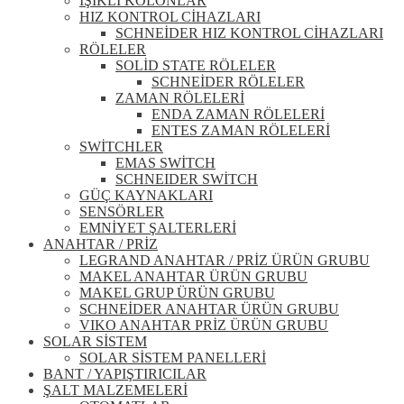
IŞIKLI KOLONLAR
HIZ KONTROL CİHAZLARI
SCHNEİDER HIZ KONTROL CİHAZLARI
RÖLELER
SOLİD STATE RÖLELER
SCHNEİDER RÖLELER
ZAMAN RÖLELERİ
ENDA ZAMAN RÖLELERİ
ENTES ZAMAN RÖLELERİ
SWİTCHLER
EMAS SWİTCH
SCHNEIDER SWİTCH
GÜÇ KAYNAKLARI
SENSÖRLER
EMNİYET ŞALTERLERİ
ANAHTAR / PRİZ
LEGRAND ANAHTAR / PRİZ ÜRÜN GRUBU
MAKEL ANAHTAR ÜRÜN GRUBU
MAKEL GRUP ÜRÜN GRUBU
SCHNEİDER ANAHTAR ÜRÜN GRUBU
VIKO ANAHTAR PRİZ ÜRÜN GRUBU
SOLAR SİSTEM
SOLAR SİSTEM PANELLERİ
BANT / YAPIŞTIRICILAR
ŞALT MALZEMELERİ