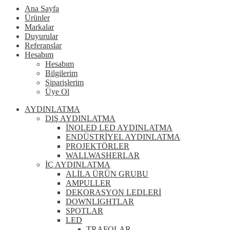
Ana Sayfa
Ürünler
Markalar
Duyurular
Referanslar
Hesabım
Hesabım
Bilgilerim
Siparişlerim
Üye Ol
AYDINLATMA
DIŞ AYDINLATMA
İNOLED LED AYDINLATMA
ENDÜSTRİYEL AYDINLATMA
PROJEKTÖRLER
WALLWASHERLAR
İÇ AYDINLATMA
ALİLA ÜRÜN GRUBU
AMPULLER
DEKORASYON LEDLERİ
DOWNLIGHTLAR
SPOTLAR
LED
TRAFOLAR