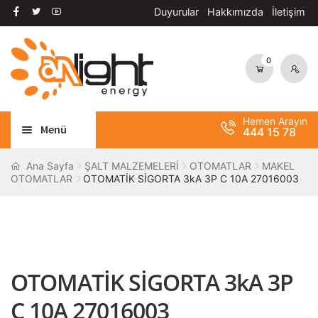
Duyurular
Hakkımızda
İletişim
0
Dolaşıma
İçeriğe
geç
geç
Hemen Arayın
Menü
444 15 78
Alt
AYDINLATMA
Ana Sayfa
ŞALT MALZEMELERİ
OTOMATLAR
MAKEL
OTOMATLAR
OTOMATİK SİGORTA 3kA 3P C 10A 27016003
menüy
Alt
genişle
OTOMASYON
menüy
Alt
genişle
ANAHTAR / PRİZ
menüy
Alt
genişle
SOLAR SİSTEM
OTOMATİK SİGORTA 3kA 3P
menüy
genişle
BANT / YAPIŞTIRICILAR
C 10A 27016003