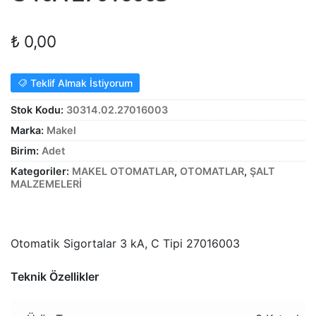
Alt
ŞALT MALZEMELERİ
menüy
₺
0,00
Alt
genişle
KABLO
menüy
Alt
Teklif Almak İstiyorum
genişle
SARF MALZEME
menüy
Stok Kodu:
30314.02.27016003
Alt
genişle
PANOLAR
Marka:
Makel
menüy
Birim:
Adet
genişle
ASPİRATÖRLER
Kategoriler:
MAKEL OTOMATLAR
,
OTOMATLAR
,
ŞALT
MALZEMELERİ
Otomatik Sigortalar 3 kA, C Tipi 27016003
Teknik Özellikler