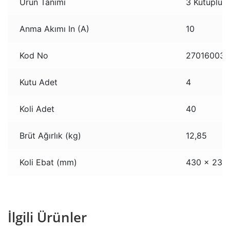
Ürün Tanımı
3 Kutuplu, 
Anma Akımı In (A)
10
Kod No
27016003
Kutu Adet
4
Koli Adet
40
Brüt Ağırlık (kg)
12,85
Koli Ebat (mm)
430 x 230 
İlgili Ürünler