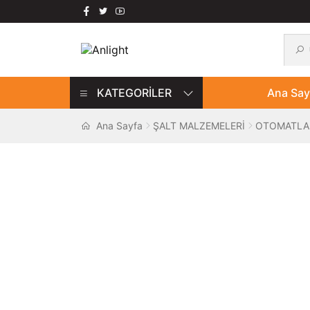
Ara:
Ara
Dolaşıma
İçeriğe
geç
geç
KATEGORİLER
Ana Say
Ana Sayfa
ŞALT MALZEMELERİ
OTOMATLA