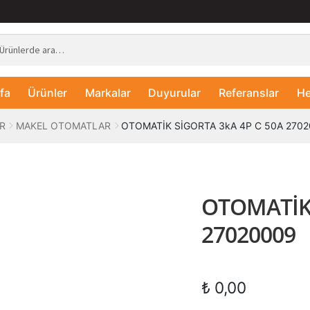
fa
Ürünler
Markalar
Duyurular
Referanslar
He
R
MAKEL OTOMATLAR
OTOMATİK SİGORTA 3kA 4P C 50A 270
OTOMATİK 
27020009
₺
0,00