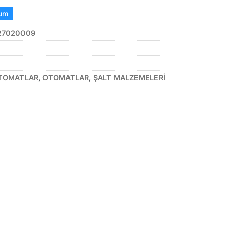
rum
27020009
TOMATLAR
,
OTOMATLAR
,
ŞALT MALZEMELERİ