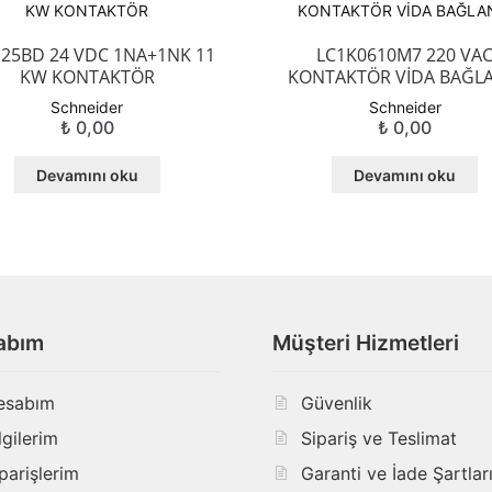
25BD 24 VDC 1NA+1NK 11
LC1K0610M7 220 VA
KW KONTAKTÖR
KONTAKTÖR VİDA BAĞLA
Schneider
Schneider
₺
0,00
₺
0,00
Devamını oku
Devamını oku
abım
Müşteri Hizmetleri
esabım
Güvenlik
lgilerim
Sipariş ve Teslimat
parişlerim
Garanti ve İade Şartlar