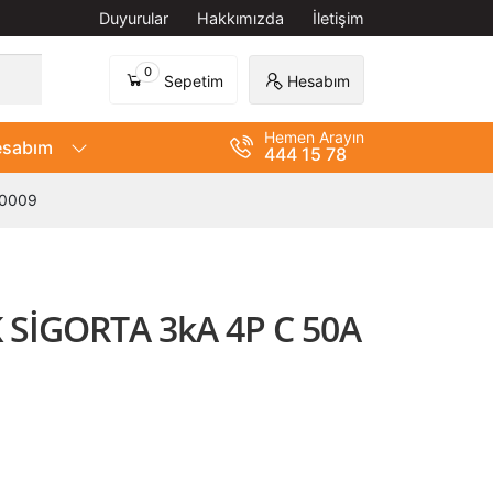
Duyurular
Hakkımızda
İletişim
0
Sepetim
Hesabım
Hemen Arayın
sabım
444 15 78
20009
SİGORTA 3kA 4P C 50A