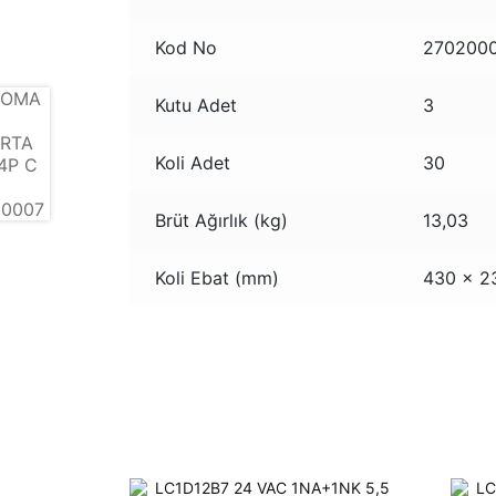
Kod No
270200
Kutu Adet
3
Koli Adet
30
Brüt Ağırlık (kg)
13,03
Koli Ebat (mm)
430 x 2