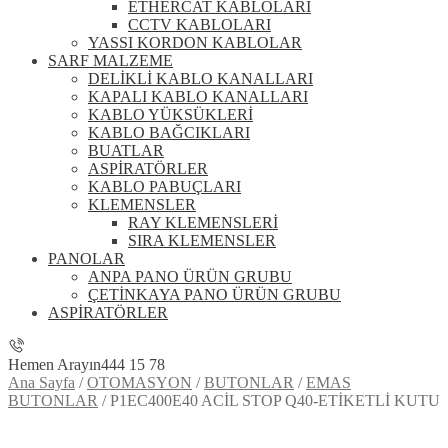
ETHERCAT KABLOLARI
CCTV KABLOLARI
YASSI KORDON KABLOLAR
SARF MALZEME
DELİKLİ KABLO KANALLARI
KAPALI KABLO KANALLARI
KABLO YÜKSÜKLERİ
KABLO BAĞCIKLARI
BUATLAR
ASPİRATÖRLER
KABLO PABUÇLARI
KLEMENSLER
RAY KLEMENSLERİ
SIRA KLEMENSLER
PANOLAR
ANPA PANO ÜRÜN GRUBU
ÇETİNKAYA PANO ÜRÜN GRUBU
ASPİRATÖRLER
Hemen Arayın
444 15 78
Ana Sayfa
/
OTOMASYON
/
BUTONLAR
/
EMAS
BUTONLAR
/
P1EC400E40 ACİL STOP Q40-ETİKETLİ KUTU