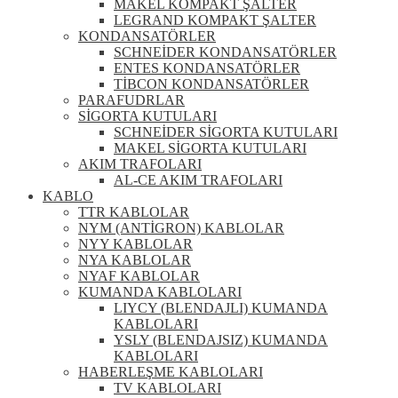
MAKEL KOMPAKT ŞALTER
LEGRAND KOMPAKT ŞALTER
KONDANSATÖRLER
SCHNEİDER KONDANSATÖRLER
ENTES KONDANSATÖRLER
TİBCON KONDANSATÖRLER
PARAFUDRLAR
SİGORTA KUTULARI
SCHNEİDER SİGORTA KUTULARI
MAKEL SİGORTA KUTULARI
AKIM TRAFOLARI
AL-CE AKIM TRAFOLARI
KABLO
TTR KABLOLAR
NYM (ANTİGRON) KABLOLAR
NYY KABLOLAR
NYA KABLOLAR
NYAF KABLOLAR
KUMANDA KABLOLARI
LIYCY (BLENDAJLI) KUMANDA
KABLOLARI
YSLY (BLENDAJSIZ) KUMANDA
KABLOLARI
HABERLEŞME KABLOLARI
TV KABLOLARI