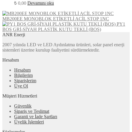
₺
0,00
Devamını oku
MB200EE MONOBLOK ETİKETLİ ACİL STOP 1NC
PY1
BOŞ GRİ-SİYAH PLASTİK KUTU TEKLİ (BOŞ)
ANR Enerji
2007 yılında LED ve LED Aydınlatma ürünleri, solar panel enerji
sistemleri üzerine kurulup faaliyetini sürdürmektedir.
Hesabım
Hesabım
Bilgilerim
Siparişlerim
Üye Ol
Müşteri Hizmetleri
Güvenlik
Sipariş ve Teslimat
Garanti ve İade Şartları
Üyelik İşlemleri
Sözleşmeler