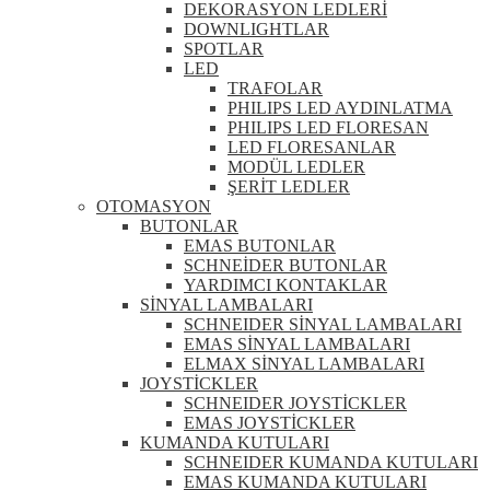
DEKORASYON LEDLERİ
DOWNLIGHTLAR
SPOTLAR
LED
TRAFOLAR
PHILIPS LED AYDINLATMA
PHILIPS LED FLORESAN
LED FLORESANLAR
MODÜL LEDLER
ŞERİT LEDLER
OTOMASYON
BUTONLAR
EMAS BUTONLAR
SCHNEİDER BUTONLAR
YARDIMCI KONTAKLAR
SİNYAL LAMBALARI
SCHNEIDER SİNYAL LAMBALARI
EMAS SİNYAL LAMBALARI
ELMAX SİNYAL LAMBALARI
JOYSTİCKLER
SCHNEIDER JOYSTİCKLER
EMAS JOYSTİCKLER
KUMANDA KUTULARI
SCHNEIDER KUMANDA KUTULARI
EMAS KUMANDA KUTULARI