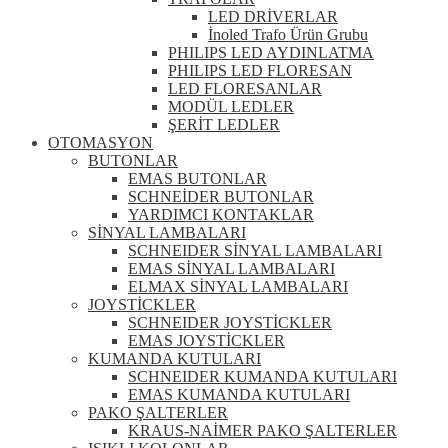
LED DRİVERLAR
İnoled Trafo Ürün Grubu
PHILIPS LED AYDINLATMA
PHILIPS LED FLORESAN
LED FLORESANLAR
MODÜL LEDLER
ŞERİT LEDLER
OTOMASYON
BUTONLAR
EMAS BUTONLAR
SCHNEİDER BUTONLAR
YARDIMCI KONTAKLAR
SİNYAL LAMBALARI
SCHNEIDER SİNYAL LAMBALARI
EMAS SİNYAL LAMBALARI
ELMAX SİNYAL LAMBALARI
JOYSTİCKLER
SCHNEIDER JOYSTİCKLER
EMAS JOYSTİCKLER
KUMANDA KUTULARI
SCHNEIDER KUMANDA KUTULARI
EMAS KUMANDA KUTULARI
PAKO ŞALTERLER
KRAUS-NAİMER PAKO ŞALTERLER