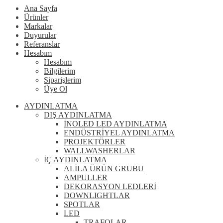
Ana Sayfa
Ürünler
Markalar
Duyurular
Referanslar
Hesabım
Hesabım
Bilgilerim
Siparişlerim
Üye Ol
AYDINLATMA
DIŞ AYDINLATMA
İNOLED LED AYDINLATMA
ENDÜSTRİYEL AYDINLATMA
PROJEKTÖRLER
WALLWASHERLAR
İÇ AYDINLATMA
ALİLA ÜRÜN GRUBU
AMPULLER
DEKORASYON LEDLERİ
DOWNLIGHTLAR
SPOTLAR
LED
TRAFOLAR