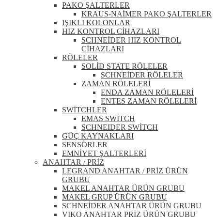
PAKO ŞALTERLER
KRAUS-NAİMER PAKO ŞALTERLER
IŞIKLI KOLONLAR
HIZ KONTROL CİHAZLARI
SCHNEİDER HIZ KONTROL
CİHAZLARI
RÖLELER
SOLİD STATE RÖLELER
SCHNEİDER RÖLELER
ZAMAN RÖLELERİ
ENDA ZAMAN RÖLELERİ
ENTES ZAMAN RÖLELERİ
SWİTCHLER
EMAS SWİTCH
SCHNEIDER SWİTCH
GÜÇ KAYNAKLARI
SENSÖRLER
EMNİYET ŞALTERLERİ
ANAHTAR / PRİZ
LEGRAND ANAHTAR / PRİZ ÜRÜN
GRUBU
MAKEL ANAHTAR ÜRÜN GRUBU
MAKEL GRUP ÜRÜN GRUBU
SCHNEİDER ANAHTAR ÜRÜN GRUBU
VIKO ANAHTAR PRİZ ÜRÜN GRUBU