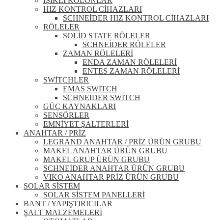
IŞIKLI KOLONLAR
HIZ KONTROL CİHAZLARI
SCHNEİDER HIZ KONTROL CİHAZLARI
RÖLELER
SOLİD STATE RÖLELER
SCHNEİDER RÖLELER
ZAMAN RÖLELERİ
ENDA ZAMAN RÖLELERİ
ENTES ZAMAN RÖLELERİ
SWİTCHLER
EMAS SWİTCH
SCHNEIDER SWİTCH
GÜÇ KAYNAKLARI
SENSÖRLER
EMNİYET ŞALTERLERİ
ANAHTAR / PRİZ
LEGRAND ANAHTAR / PRİZ ÜRÜN GRUBU
MAKEL ANAHTAR ÜRÜN GRUBU
MAKEL GRUP ÜRÜN GRUBU
SCHNEİDER ANAHTAR ÜRÜN GRUBU
VIKO ANAHTAR PRİZ ÜRÜN GRUBU
SOLAR SİSTEM
SOLAR SİSTEM PANELLERİ
BANT / YAPIŞTIRICILAR
ŞALT MALZEMELERİ