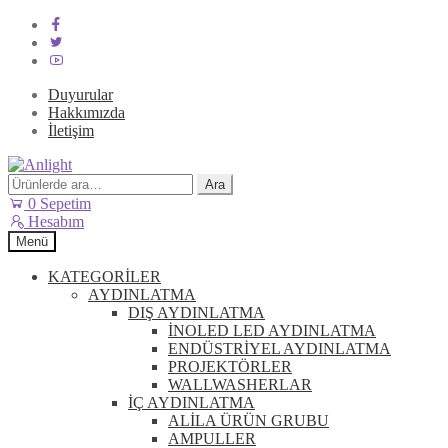
Duyurular
Hakkımızda
İletişim
Dolaşıma
İçeriğe
geç
geç
Ara:
Ara
0
Sepetim
Hesabım
Menü
KATEGORİLER
AYDINLATMA
DIŞ AYDINLATMA
İNOLED LED AYDINLATMA
ENDÜSTRİYEL AYDINLATMA
PROJEKTÖRLER
WALLWASHERLAR
İÇ AYDINLATMA
ALİLA ÜRÜN GRUBU
AMPULLER