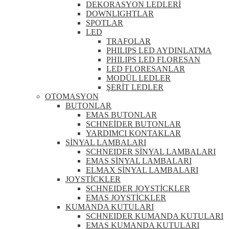
DEKORASYON LEDLERİ
DOWNLIGHTLAR
SPOTLAR
LED
TRAFOLAR
PHILIPS LED AYDINLATMA
PHILIPS LED FLORESAN
LED FLORESANLAR
MODÜL LEDLER
ŞERİT LEDLER
OTOMASYON
BUTONLAR
EMAS BUTONLAR
SCHNEİDER BUTONLAR
YARDIMCI KONTAKLAR
SİNYAL LAMBALARI
SCHNEIDER SİNYAL LAMBALARI
EMAS SİNYAL LAMBALARI
ELMAX SİNYAL LAMBALARI
JOYSTİCKLER
SCHNEIDER JOYSTİCKLER
EMAS JOYSTİCKLER
KUMANDA KUTULARI
SCHNEIDER KUMANDA KUTULARI
EMAS KUMANDA KUTULARI