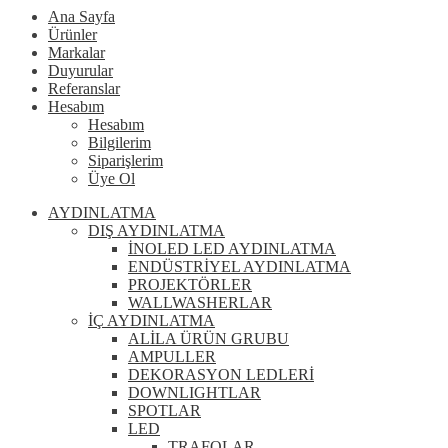
Ana Sayfa
Ürünler
Markalar
Duyurular
Referanslar
Hesabım
Hesabım
Bilgilerim
Siparişlerim
Üye Ol
AYDINLATMA
DIŞ AYDINLATMA
İNOLED LED AYDINLATMA
ENDÜSTRİYEL AYDINLATMA
PROJEKTÖRLER
WALLWASHERLAR
İÇ AYDINLATMA
ALİLA ÜRÜN GRUBU
AMPULLER
DEKORASYON LEDLERİ
DOWNLIGHTLAR
SPOTLAR
LED
TRAFOLAR