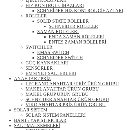
IŞIKLI KOLONLAR
HIZ KONTROL CİHAZLARI
SCHNEİDER HIZ KONTROL CİHAZLARI
RÖLELER
SOLİD STATE RÖLELER
SCHNEİDER RÖLELER
ZAMAN RÖLELERİ
ENDA ZAMAN RÖLELERİ
ENTES ZAMAN RÖLELERİ
SWİTCHLER
EMAS SWİTCH
SCHNEIDER SWİTCH
GÜÇ KAYNAKLARI
SENSÖRLER
EMNİYET ŞALTERLERİ
ANAHTAR / PRİZ
LEGRAND ANAHTAR / PRİZ ÜRÜN GRUBU
MAKEL ANAHTAR ÜRÜN GRUBU
MAKEL GRUP ÜRÜN GRUBU
SCHNEİDER ANAHTAR ÜRÜN GRUBU
VIKO ANAHTAR PRİZ ÜRÜN GRUBU
SOLAR SİSTEM
SOLAR SİSTEM PANELLERİ
BANT / YAPIŞTIRICILAR
ŞALT MALZEMELERİ