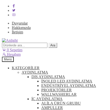
Duyurular
Hakkımızda
İletişim
Dolaşıma
İçeriğe
geç
geç
Ara:
Ara
0
Sepetim
Hesabım
Menü
KATEGORİLER
AYDINLATMA
DIŞ AYDINLATMA
İNOLED LED AYDINLATMA
ENDÜSTRİYEL AYDINLATMA
PROJEKTÖRLER
WALLWASHERLAR
İÇ AYDINLATMA
ALİLA ÜRÜN GRUBU
AMPULLER