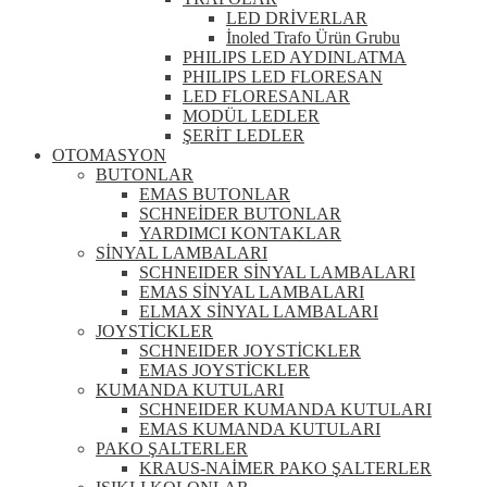
LED DRİVERLAR
İnoled Trafo Ürün Grubu
PHILIPS LED AYDINLATMA
PHILIPS LED FLORESAN
LED FLORESANLAR
MODÜL LEDLER
ŞERİT LEDLER
OTOMASYON
BUTONLAR
EMAS BUTONLAR
SCHNEİDER BUTONLAR
YARDIMCI KONTAKLAR
SİNYAL LAMBALARI
SCHNEIDER SİNYAL LAMBALARI
EMAS SİNYAL LAMBALARI
ELMAX SİNYAL LAMBALARI
JOYSTİCKLER
SCHNEIDER JOYSTİCKLER
EMAS JOYSTİCKLER
KUMANDA KUTULARI
SCHNEIDER KUMANDA KUTULARI
EMAS KUMANDA KUTULARI
PAKO ŞALTERLER
KRAUS-NAİMER PAKO ŞALTERLER