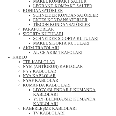
MAKEL KOMPAKT ŞALTER
LEGRAND KOMPAKT ŞALTER
KONDANSATÖRLER
SCHNEİDER KONDANSATÖRLER
ENTES KONDANSATÖRLER
TİBCON KONDANSATÖRLER
PARAFUDRLAR
SİGORTA KUTULARI
SCHNEİDER SİGORTA KUTULARI
MAKEL SİGORTA KUTULARI
AKIM TRAFOLARI
AL-CE AKIM TRAFOLARI
KABLO
TTR KABLOLAR
NYM (ANTİGRON) KABLOLAR
NYY KABLOLAR
NYA KABLOLAR
NYAF KABLOLAR
KUMANDA KABLOLARI
LIYCY (BLENDAJLI) KUMANDA
KABLOLARI
YSLY (BLENDAJSIZ) KUMANDA
KABLOLARI
HABERLEŞME KABLOLARI
TV KABLOLARI