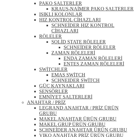
PAKO ŞALTERLER
KRAUS-NAİMER PAKO ŞALTERLER
IŞIKLI KOLONLAR
HIZ KONTROL CİHAZLARI
SCHNEİDER HIZ KONTROL
CİHAZLARI
RÖLELER
SOLİD STATE RÖLELER
SCHNEİDER RÖLELER
ZAMAN RÖLELERİ
ENDA ZAMAN RÖLELERİ
ENTES ZAMAN RÖLELERİ
SWİTCHLER
EMAS SWİTCH
SCHNEIDER SWİTCH
GÜÇ KAYNAKLARI
SENSÖRLER
EMNİYET ŞALTERLERİ
ANAHTAR / PRİZ
LEGRAND ANAHTAR / PRİZ ÜRÜN
GRUBU
MAKEL ANAHTAR ÜRÜN GRUBU
MAKEL GRUP ÜRÜN GRUBU
SCHNEİDER ANAHTAR ÜRÜN GRUBU
VIKO ANAHTAR PRİZ ÜRÜN GRUBU