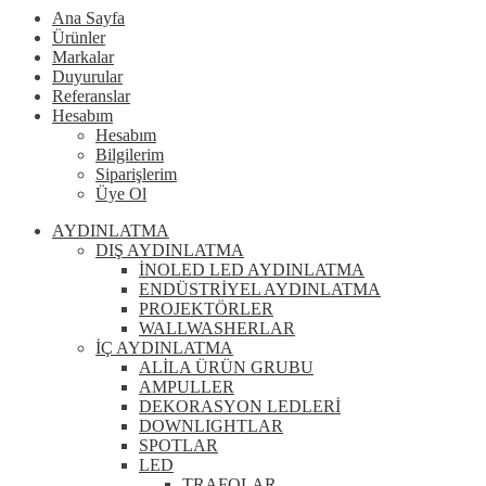
Ana Sayfa
Ürünler
Markalar
Duyurular
Referanslar
Hesabım
Hesabım
Bilgilerim
Siparişlerim
Üye Ol
AYDINLATMA
DIŞ AYDINLATMA
İNOLED LED AYDINLATMA
ENDÜSTRİYEL AYDINLATMA
PROJEKTÖRLER
WALLWASHERLAR
İÇ AYDINLATMA
ALİLA ÜRÜN GRUBU
AMPULLER
DEKORASYON LEDLERİ
DOWNLIGHTLAR
SPOTLAR
LED
TRAFOLAR