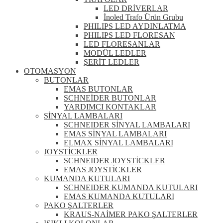
LED DRİVERLAR
İnoled Trafo Ürün Grubu
PHILIPS LED AYDINLATMA
PHILIPS LED FLORESAN
LED FLORESANLAR
MODÜL LEDLER
ŞERİT LEDLER
OTOMASYON
BUTONLAR
EMAS BUTONLAR
SCHNEİDER BUTONLAR
YARDIMCI KONTAKLAR
SİNYAL LAMBALARI
SCHNEIDER SİNYAL LAMBALARI
EMAS SİNYAL LAMBALARI
ELMAX SİNYAL LAMBALARI
JOYSTİCKLER
SCHNEIDER JOYSTİCKLER
EMAS JOYSTİCKLER
KUMANDA KUTULARI
SCHNEIDER KUMANDA KUTULARI
EMAS KUMANDA KUTULARI
PAKO ŞALTERLER
KRAUS-NAİMER PAKO ŞALTERLER