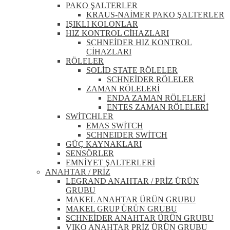
PAKO ŞALTERLER
KRAUS-NAİMER PAKO ŞALTERLER
IŞIKLI KOLONLAR
HIZ KONTROL CİHAZLARI
SCHNEİDER HIZ KONTROL
CİHAZLARI
RÖLELER
SOLİD STATE RÖLELER
SCHNEİDER RÖLELER
ZAMAN RÖLELERİ
ENDA ZAMAN RÖLELERİ
ENTES ZAMAN RÖLELERİ
SWİTCHLER
EMAS SWİTCH
SCHNEIDER SWİTCH
GÜÇ KAYNAKLARI
SENSÖRLER
EMNİYET ŞALTERLERİ
ANAHTAR / PRİZ
LEGRAND ANAHTAR / PRİZ ÜRÜN
GRUBU
MAKEL ANAHTAR ÜRÜN GRUBU
MAKEL GRUP ÜRÜN GRUBU
SCHNEİDER ANAHTAR ÜRÜN GRUBU
VIKO ANAHTAR PRİZ ÜRÜN GRUBU