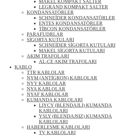
MAKEL KOMPAKT ŞALTER
LEGRAND KOMPAKT ŞALTER
KONDANSATÖRLER
SCHNEİDER KONDANSATÖRLER
ENTES KONDANSATÖRLER
TİBCON KONDANSATÖRLER
PARAFUDRLAR
SİGORTA KUTULARI
SCHNEİDER SİGORTA KUTULARI
MAKEL SİGORTA KUTULARI
AKIM TRAFOLARI
AL-CE AKIM TRAFOLARI
KABLO
TTR KABLOLAR
NYM (ANTİGRON) KABLOLAR
NYY KABLOLAR
NYA KABLOLAR
NYAF KABLOLAR
KUMANDA KABLOLARI
LIYCY (BLENDAJLI) KUMANDA
KABLOLARI
YSLY (BLENDAJSIZ) KUMANDA
KABLOLARI
HABERLEŞME KABLOLARI
TV KABLOLARI