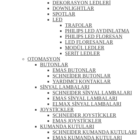
DEKORASYON LEDLERİ
DOWNLIGHTLAR
SPOTLAR
LED
TRAFOLAR
PHILIPS LED AYDINLATMA
PHILIPS LED FLORESAN
LED FLORESANLAR
MODÜL LEDLER
ŞERİT LEDLER
OTOMASYON
BUTONLAR
EMAS BUTONLAR
SCHNEİDER BUTONLAR
YARDIMCI KONTAKLAR
SİNYAL LAMBALARI
SCHNEIDER SİNYAL LAMBALARI
EMAS SİNYAL LAMBALARI
ELMAX SİNYAL LAMBALARI
JOYSTİCKLER
SCHNEIDER JOYSTİCKLER
EMAS JOYSTİCKLER
KUMANDA KUTULARI
SCHNEIDER KUMANDA KUTULARI
EMAS KUMANDA KUTULARI