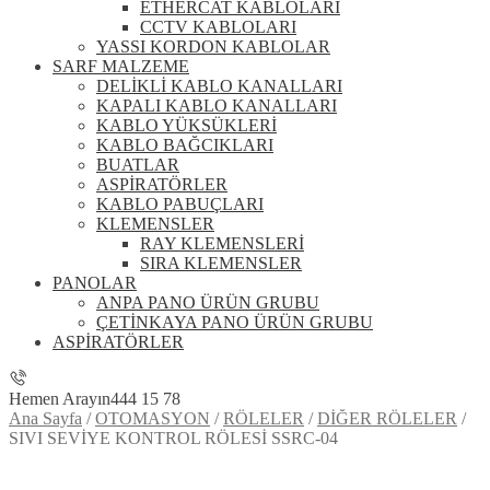
ETHERCAT KABLOLARI
CCTV KABLOLARI
YASSI KORDON KABLOLAR
SARF MALZEME
DELİKLİ KABLO KANALLARI
KAPALI KABLO KANALLARI
KABLO YÜKSÜKLERİ
KABLO BAĞCIKLARI
BUATLAR
ASPİRATÖRLER
KABLO PABUÇLARI
KLEMENSLER
RAY KLEMENSLERİ
SIRA KLEMENSLER
PANOLAR
ANPA PANO ÜRÜN GRUBU
ÇETİNKAYA PANO ÜRÜN GRUBU
ASPİRATÖRLER
Hemen Arayın
444 15 78
Ana Sayfa
/
OTOMASYON
/
RÖLELER
/
DİĞER RÖLELER
/
SIVI SEVİYE KONTROL RÖLESİ SSRC-04