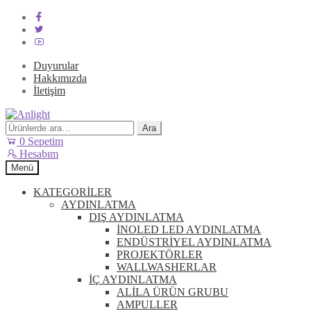
Duyurular
Hakkımızda
İletişim
Dolaşıma
İçeriğe
geç
geç
Ara:
Ara
0
Sepetim
Hesabım
Menü
KATEGORİLER
AYDINLATMA
DIŞ AYDINLATMA
İNOLED LED AYDINLATMA
ENDÜSTRİYEL AYDINLATMA
PROJEKTÖRLER
WALLWASHERLAR
İÇ AYDINLATMA
ALİLA ÜRÜN GRUBU
AMPULLER