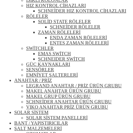
IŞIKLI KOLONLAR
HIZ KONTROL CİHAZLARI
SCHNEİDER HIZ KONTROL CİHAZLARI
RÖLELER
SOLİD STATE RÖLELER
SCHNEİDER RÖLELER
ZAMAN RÖLELERİ
ENDA ZAMAN RÖLELERİ
ENTES ZAMAN RÖLELERİ
SWİTCHLER
EMAS SWİTCH
SCHNEIDER SWİTCH
GÜÇ KAYNAKLARI
SENSÖRLER
EMNİYET ŞALTERLERİ
ANAHTAR / PRİZ
LEGRAND ANAHTAR / PRİZ ÜRÜN GRUBU
MAKEL ANAHTAR ÜRÜN GRUBU
MAKEL GRUP ÜRÜN GRUBU
SCHNEİDER ANAHTAR ÜRÜN GRUBU
VIKO ANAHTAR PRİZ ÜRÜN GRUBU
SOLAR SİSTEM
SOLAR SİSTEM PANELLERİ
BANT / YAPIŞTIRICILAR
ŞALT MALZEMELERİ