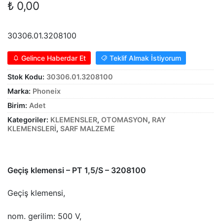
₺
0,00
Alt
genişle
KABLO
menüy
Alt
30306.01.3208100
genişle
SARF MALZEME
menüy
Gelince Haberdar Et
Teklif Almak İstiyorum
Alt
genişle
PANOLAR
menüy
Stok Kodu:
30306.01.3208100
genişle
ASPİRATÖRLER
Marka:
Phoneix
Birim:
Adet
Kategoriler:
KLEMENSLER
,
OTOMASYON
,
RAY
KLEMENSLERİ
,
SARF MALZEME
Geçiş klemensi – PT 1,5/S – 3208100
Geçiş klemensi,
nom. gerilim: 500 V,