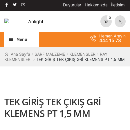
Duyurular
Hakkımızda
İletişim
0
Dolaşıma
İçeriğe
geç
geç
Hemen Arayın
Menü
444 15 78
Alt
AYDINLATMA
Ana Sayfa
SARF MALZEME
KLEMENSLER
RAY
KLEMENSLERİ
TEK GİRİŞ TEK ÇIKIŞ GRİ KLEMENS PT 1,5 MM
menüy
Alt
genişle
OTOMASYON
menüy
Alt
genişle
ANAHTAR / PRİZ
menüy
Alt
genişle
SOLAR SİSTEM
TEK GİRİŞ TEK ÇIKIŞ GRİ
menüy
genişle
BANT / YAPIŞTIRICILAR
KLEMENS PT 1,5 MM
Alt
ŞALT MALZEMELERİ
menüy